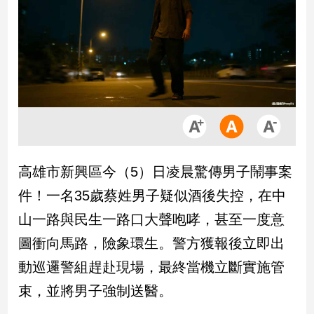
市
房
地
產
品
觀
點
政
高雄市新興區今（5）日凌晨驚傳男子鬧事案
治
件！一名35歲蔡姓男子疑似酒後失控，在中
政
山一路與民生一路口大聲咆哮，甚至一度意
治
圖衝向馬路，險象環生。警方獲報後立即出
焦
點
動巡邏警組趕赴現場，最終當機立斷實施管
品
束，並將男子強制送醫。
觀
點