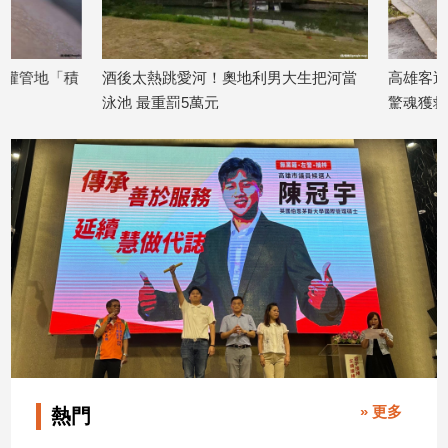
娛
樂
酒後太熱跳愛河！奧地利男大生把河當
高雄客運滑落茂林高1
泳池 最重罰5萬元
驚魂獲救
娛
2026/07/24
2026/07/20
樂
星
聞
流
行/
時
尚
追
星
生
» 更多
熱門
活