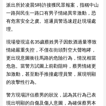
民
派出所於凌晨5時許接獲民眾報案，指稱中山
調
一路與民生一路口有男子情緒異常激動，恐
國
會
有危害安全之虞。巡邏員警迅速趕赴現場處
焦
理。
點
現場發現這名35歲蔡姓男子因飲酒過量導致
觀
情緒嚴重失控，不僅在街頭對空大聲咆哮，
點
更出現意圖衝往馬路的危險行為，情況相當
兩
危急。當警方試圖上前勸阻時，蔡男情緒更
岸/
加激動，甚至動手推撞處理員警，展現明顯
國
際
的攻擊性行為。
社
會/
警方現場評估蔡男的狀況，認為其行為已表
地
方
現出明顯的自傷及傷人意圖，為確保蔡男本