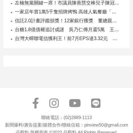
左楠無黨關鍵一席！市議員陳善慧交棒兒子陳冠宇 一人參選 兩代服務
建
一家店年賣1萬5千隻招牌烤鴨 高雄人氣餐廳「鴨點棧」展新店
築/
室
信託2.0計畫評鑑頒獎！12家銀行獲獎 董總親臨領獎
內
台糖1.8億債權追討成謎 吳乃仁傳月還5萬 王鴻薇轟：要還到379歲
設
台灣大蟬聯電信獲利王！前7月EPS達3.32元 中華電3.11、遠傳2.46元
計
旅
遊/
美
食
星
座/
命
理
消
費
聯絡電話：(02)2889-1113
健
新聞爆料/廣告提案/媒體合作/聯絡信箱：pinview50@gmail.com
康/
親
品觀點 版權所有 ©2022 品觀點 All Rights Reserved.