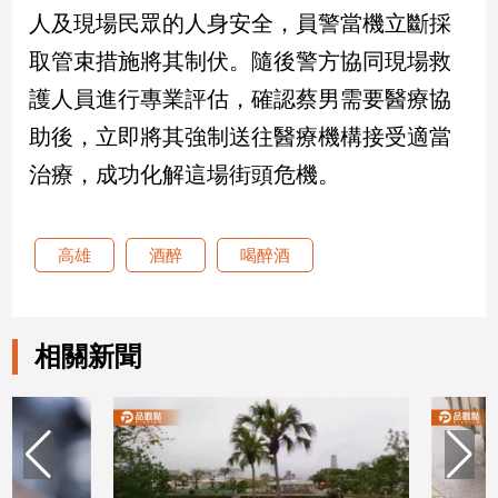
新
人及現場民眾的人身安全，員警當機立斷採
冠
取管束措施將其制伏。隨後警方協同現場救
病
毒
護人員進行專業評估，確認蔡男需要醫療協
專
區
助後，立即將其強制送往醫療機構接受適當
治療，成功化解這場街頭危機。
南
台
高雄
酒醉
喝醉酒
灣
觀
點
相關新聞
南
台
灣
觀
點