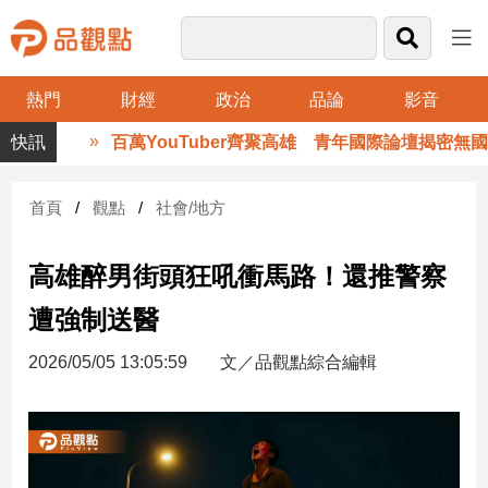
熱門
財經
政治
品論
影音
品
百萬YouTuber齊聚高雄 青年國際論壇揭密無國界
觀
點
財
首頁
觀點
社會/地方
經
高雄醉男街頭狂吼衝馬路！還推警察
台
灣
遭強制送醫
財
經
2026/05/05 13:05:59
文／品觀點綜合編輯
新
聞
產
經/
股