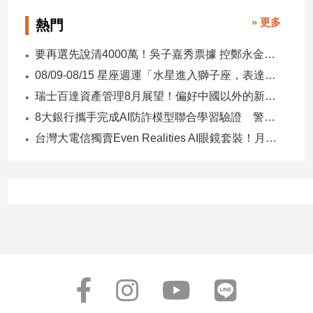
建
» 更多
熱門
築/
室
要再選先說清4000萬！吳子嘉秀票據 控鄭永金為鄭朝方2018選縣長籌錢至今未還
內
08/09-08/15 星座週運「水星進入獅子座，表達力、自信與創意提升」
設
計
瑞士百達資產管理8月展望！偏好中國以外的新興市場 看好這些產業
旅
8大銀行攜手完成AI防詐模型聯合學習驗證 警示帳戶準確度提升2倍
遊/
台灣大電信獨賣Even Realities AI眼鏡套裝！月付1399元 專案價3990
美
食
星
座/
命
理
消
費
健
康/
親