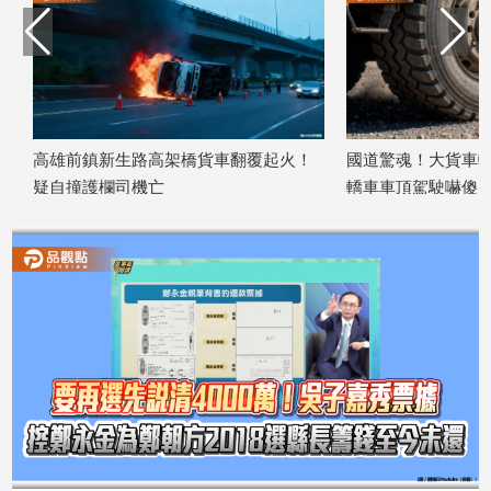
娛
樂
娛
樂
高雄前鎮新生路高架橋貨車翻覆起火！
國道驚魂！大貨車輪
星
疑自撞護欄司機亡
轎車車頂駕駛嚇傻
聞
2026/04/29
2026/04/29
流
行/
時
尚
追
星
生
活