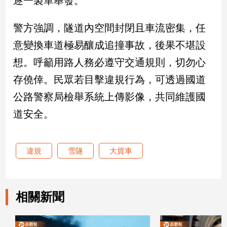
逐一製單舉發。
新
冠
警方強調，隧道內空間封閉且車流密集，任
病
毒
意變換車道極易釀成追撞事故，後果不堪設
專
區
想。呼籲用路人務必遵守交通規則，切勿心
存僥倖。民眾若目擊違規行為，可透過國道
公路警察局檢舉系統上傳影像，共同維護國
南
台
道安全。
灣
觀
點
違規
雪隧
大貨車
南
台
灣
相關新聞
觀
點