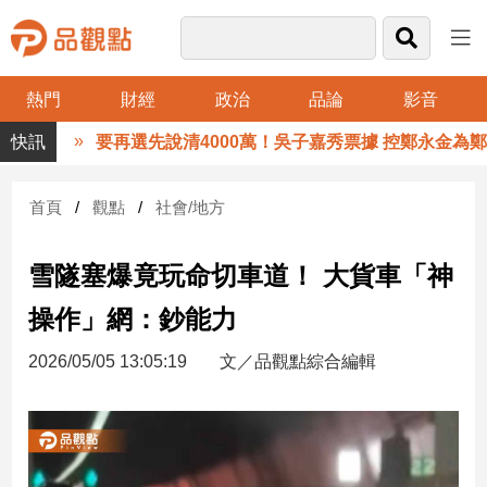
熱門
財經
政治
品論
影音
品
要再選先說清4000萬！吳子嘉秀票據 控鄭永金為鄭朝
觀
點
財
首頁
觀點
社會/地方
經
雪隧塞爆竟玩命切車道！ 大貨車「神
台
灣
操作」網：鈔能力
財
經
2026/05/05 13:05:19
文／品觀點綜合編輯
新
聞
產
經/
股