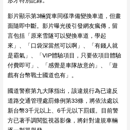
形才特別記錄。
民
調
影片顯示第3輛貨車同樣準備變換車道，但畫
國
會
面隨即中斷。影片曝光後引發網友瘋傳，留
焦
言包括「原來雪隧可以變換車道，學起
點
來」、「口袋深當然可以啊」、「有錢人就
是霸氣」、「VIP體驗項目，只要依項目體驗
觀
付費即可」、「感覺是車隊故意的」、「遊
點
戲有台幣戰士國道也有」。
兩
岸/
國道警察第九大隊指出，該違規行為已違反
國
際
道路交通管理處罰條例第33條，將依法處以
社
新台幣3千元以上、6千元以下罰鍰。目前警
會/
地
方已著手調閱監視器影像，將針對違規車輛
方