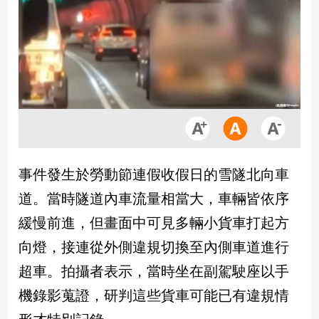
市
房
地
產
品
觀
點
政
事件發生於勞動節連假收假日的雪隧北向車
治
道。當時隧道內車流量相當大，車輛皆依序
政
緩慢前進，但畫面中可見多輛小貨車打起方
治
向燈，接連從外側違規切換至內側車道進行
焦
點
超車。拍攝者表示，當時坐在副駕駛座以手
品
機錄影蒐證，研判這些貨車可能已有違規情
觀
點