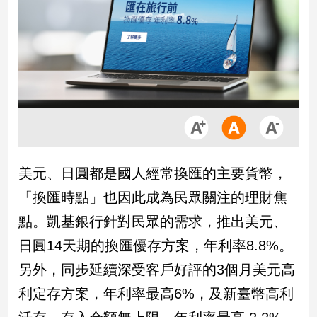
市
房
地
產
品
觀
點
政
美元、日圓都是國人經常換匯的主要貨幣，
治
「換匯時點」也因此成為民眾關注的理財焦
政
點。凱基銀行針對民眾的需求，推出美元、
治
日圓14天期的換匯優存方案，年利率8.8%。
焦
點
另外，同步延續深受客戶好評的3個月美元高
品
利定存方案，年利率最高6%，及新臺幣高利
觀
點