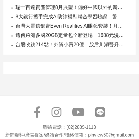
子/
瑞士百達資產管理8月展望！偏好中國以外的新興市場 看好這些產業
感
8大銀行攜手完成AI防詐模型聯合學習驗證 警示帳戶準確度提升2倍
情
台灣大電信獨賣Even Realities AI眼鏡套裝！月付1399元 專案價3990
藝
術
遠傳跨洲多國20GB定量包全新登場 1688元漫遊逾百國家！
／
台股收跌214點！外資小買20億 股后川湖晉升萬金股
文
創
／
電
影
推
薦
科
技/
遊
戲
運
聯絡電話：(02)2889-1113
動
新聞爆料/廣告提案/媒體合作/聯絡信箱：pinview50@gmail.com