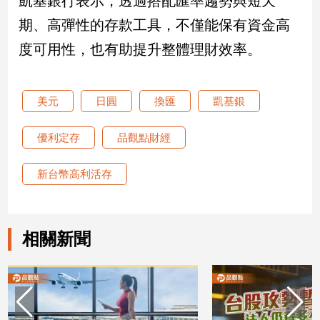
凱基銀行表示，透過搭配匯率趨勢與短天
期、高彈性的存款工具，不僅能保有資金高
娛
度可用性，也有助提升整體理財效率。
樂
娛
美元
日圓
換匯
凱基銀
樂
星
聞
優利定存
品觀點財經
流
行/
新台幣高利活存
時
尚
追
相關新聞
星
生
活