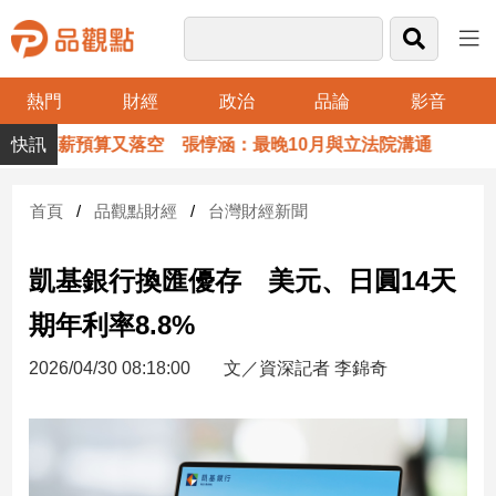
熱門
財經
政治
品論
影音
品
消加薪預算又落空 張惇涵：最晚10月與立法院溝通
觀
點
財
首頁
品觀點財經
台灣財經新聞
經
凱基銀行換匯優存 美元、日圓14天
台
灣
期年利率8.8%
財
經
2026/04/30 08:18:00
文／資深記者 李錦奇
新
聞
產
經/
股