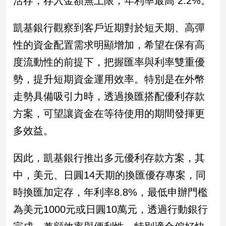
活存，存入金額無上限，年利率最高 2.2%。
民
調
凱基銀行觀察到客戶近期對於短天期、高彈
國
會
性的資金配置需求明顯增加，希望在保有高
焦
度流動性的前提下，把握匯率與利率雙重優
點
勢，提升短期資金運用效率。特別是在外幣
走勢具備吸引力時，透過換匯搭配優利存款
觀
方案，可望讓資金在等待使用的期間發揮更
點
多效益。
兩
岸/
因此，凱基銀行推出多元優利存款方案，其
國
際
中，美元、日圓14天期的換匯優存專案，同
社
時換匯加定存，年利率8.8%，最低申辦門檻
會/
地
為美元1000元或日圓10萬元，透過行動銀行
方