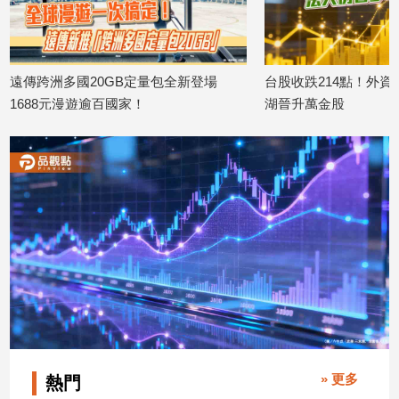
建
築/
室
內
遠傳跨洲多國20GB定量包全新登場
台股收跌214點！外資
設
1688元漫遊逾百國家！
湖晉升萬金股
計
2026/08/06
2026/08/06
旅
遊/
美
食
星
座/
命
理
消
費
健
康/
» 更多
熱門
親