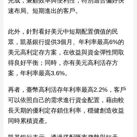
完成，兼顧效率與便利性，特別適合偏好快
新
速布局、短期進出的客戶。
冠
病
毒
專
此外，針對看好美元中短期配置價值的民
區
眾，凱基銀行提供3個月、年利率最高6%的
美元高利定存方案，在收益與資金彈性間取
南
得良好平衡；同時，亦有美元高利活存方
台
案，年利率最高3.6%。
灣
觀
再者，臺幣高利活存年利率最高2.2%，客戶
點
可以依照自己的需求進行資金配置，藉由較
南
長天期的優利定存鎖住利率，穩健創造收益
台
灣
同時累積資產。
觀
點