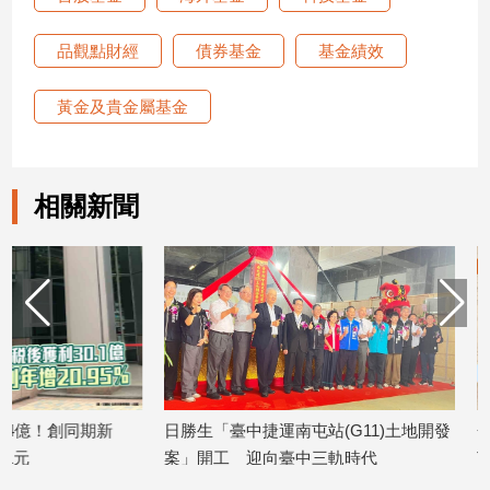
品觀點財經
債券基金
基金績效
黃金及貴金屬基金
相關新聞
日勝生「臺中捷運南屯站(G11)土地開發
金研院、集保、投信
案」開工 迎向臺中三軌時代
TISA金融教育 將辦
2026/08/07
2026/08/07