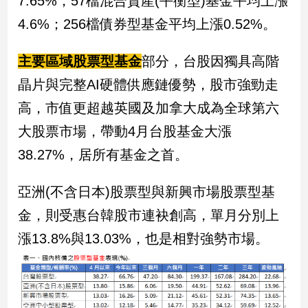
7.65%，57檔混合資產(平衡型)基金平均上漲
民
4.6%；256檔債券型基金平均上漲0.52%。
調
國
會
主要區域股票型基金
部分，台股因獨具高階
焦
晶片與完整AI硬體供應鏈優勢，股市強勁走
點
高，市值更超越英國及加拿大成為全球第六
大股票市場，帶動4月台股基金大漲
觀
38.27%，居所有基金之首。
點
兩
亞洲(不含日本)股票型與新興市場股票型基
岸/
金，則受惠台韓股市連袂創高，單月分別上
國
際
漲13.8%與13.03%，也是相對強勢市場。
社
會/
地
方