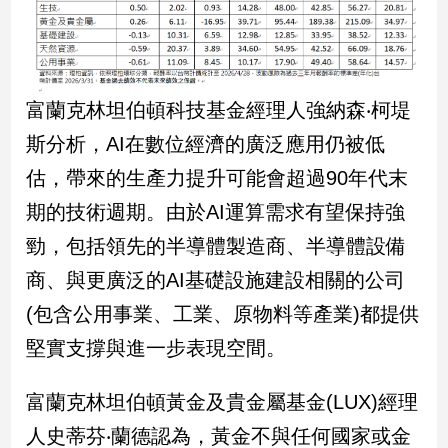
娛
樂
富蘭克林坦伯頓科技基金經理人強納森‧柯堤
娛
斯分析，AI在數位經濟的廣泛應用仍被低
樂
星
估，帶來的生產力提升可能會超過90年代末
聞
期的技術週期。由於AI運算需求有望保持強
流
行/
勁，包括領先的半導體製造商、半導體設備
時
商、與更廣泛的AI基礎設施建設相關的公司
尚
追
(包含公用事業、工業、原物料等產業)都提供
星
堅實支撐與進一步表現空間。
富蘭克林坦伯頓黃金及貴金屬基金(LUX)經理
生
活
人史蒂芬‧蘭德認為，黃金不與任何國家或金