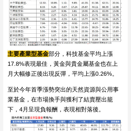
新
冠
病
毒
專
區
主要產業型基金
部分，科技基金平均上漲
南
17.8%表現最佳，黃金與貴金屬基金也在上
台
灣
月大幅修正後出現反彈，平均上漲0.26%。
觀
點
至於今年首季漲勢突出的天然資源與公用事
業基金，在市場換手與獲利了結賣壓出籠
南
台
下，4月呈現負報酬，表現相對落後。
灣
觀
點