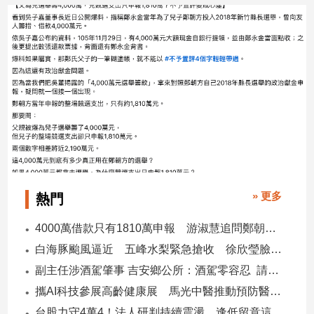
» 更多
熱門
4000萬借款只有1810萬申報 游淑慧追問鄭朝方：2190萬差額去哪了
白海豚颱風逼近 五峰水梨緊急搶收 徐欣瑩臉書急呼「搶救五峰水梨」
副主任涉酒駕肇事 吉安鄉公所：酒駕零容忍 請辭獲准
攜AI科技參展高齡健康展 馬光中醫推動預防醫學迎接長壽新經濟
台股力守4萬4！法人研判持續震盪 逢低留意這些族群