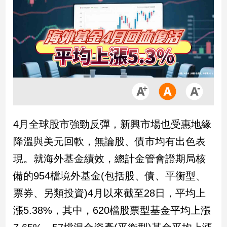
市
房
地
產
品
觀
點
政
4月全球股市強勁反彈，新興市場也受惠地緣
治
降溫與美元回軟，無論股、債市均有出色表
政
現。就海外基金績效，總計金管會證期局核
治
備的954檔境外基金(包括股、債、平衡型、
焦
點
票券、另類投資)4月以來截至28日，平均上
品
漲5.38%，其中，620檔股票型基金平均上漲
觀
點