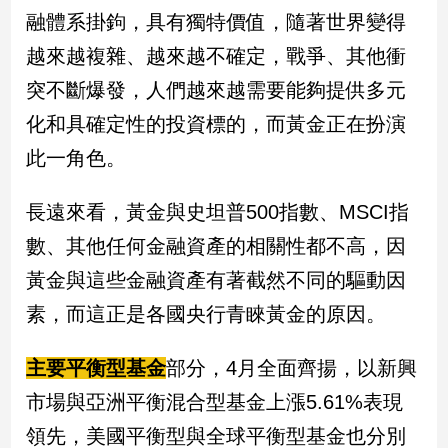
融體系掛鉤，具有獨特價值，隨著世界變得
建
築/
越來越複雜、越來越不確定，戰爭、其他衝
室
突不斷爆發，人們越來越需要能夠提供多元
內
設
化和具確定性的投資標的，而黃金正在扮演
計
此一角色。
旅
遊/
美
長遠來看，黃金與史坦普500指數、MSCI指
食
數、其他任何金融資產的相關性都不高，因
星
黃金與這些金融資產有著截然不同的驅動因
座/
命
素，而這正是各國央行青睞黃金的原因。
理
消
主要平衡型基金
部分，4月全面齊揚，以新興
費
市場與亞洲平衡混合型基金上漲5.61%表現
健
康/
領先，美國平衡型與全球平衡型基金也分別
親