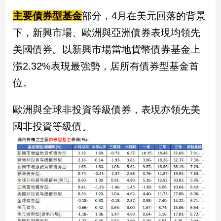
寵
物
主要債券型基金
部分，4月在美元回落的背景
Pet
下，新興市場、歐洲與亞洲債券表現均領先
美國債券。以新興市場當地貨幣債券基金上
影
漲2.32%表現最強勢，居所有債券型基金首
音
位。
專
區
歐洲與全球非投資等級債券，表現亦領先美
國非投資等級債。
合
作
媒
體
投
稿