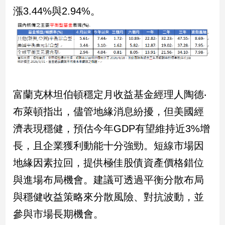
子/
漲3.44%與2.94%。
感
情
藝
術
／
文
創
富蘭克林坦伯頓穩定月收益基金經理人陶德‧
／
電
布萊頓指出，儘管地緣消息紛擾，但美國經
影
濟表現穩健，預估今年GDP有望維持近3%增
推
薦
長，且企業獲利動能十分強勁。短線市場因
科
地緣因素拉回，提供極佳股債資產價格錯位
技/
遊
與進場布局機會。建議可透過平衡分散布局
戲
與穩健收益策略來分散風險、對抗波動，並
運
參與市場長期機會。
動