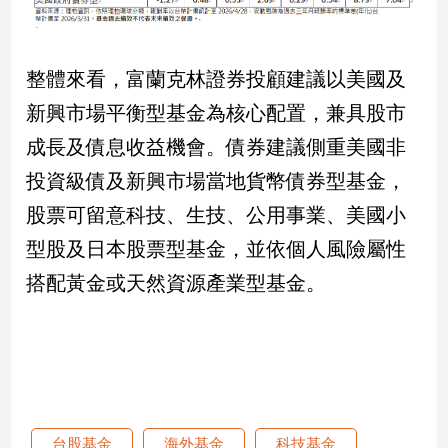
專
區
【我
整體來看，富蘭克林證券投顧建議以美國及
的
新興市場平衡型基金為核心配置，兼具股市
觀
成長及債息收益機會。債券建議側重美國非
點】
投資級債及新興市場當地貨幣債券型基金，
股票可留意科技、生技、公用事業、美國小
型股及日本股票型基金，並依個人風險屬性
搭配黃金或天然資源產業型基金。
台股基金
海外基金
科技基金