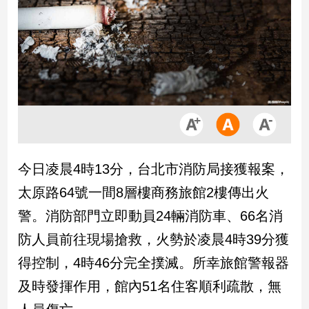
市
房
地
產
品
觀
點
政
今日凌晨4時13分，台北市消防局接獲報案，
治
太原路64號一間8層樓商務旅館2樓傳出火
政
警。消防部門立即動員24輛消防車、66名消
治
防人員前往現場搶救，火勢於凌晨4時39分獲
焦
點
得控制，4時46分完全撲滅。所幸旅館警報器
品
及時發揮作用，館內51名住客順利疏散，無
觀
點