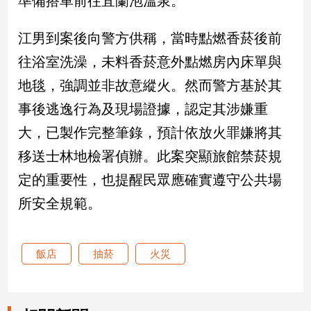
準備搭車前往宜蘭泡溫泉。
新
冠
江男到案後向警方供稱，當時點燃香菸後前
病
毒
往浴室洗澡，未料香菸意外點燃房內床單與
專
區
地毯，強調並非故意縱火。然而警方基於其
事後逃逸行為及現場證據，認定其涉嫌重
大，已製作完整筆錄，預計依放火罪嫌將其
南
台
移送士林地檢署偵辦。此案突顯旅館禁菸規
灣
定的重要性，也提醒民眾應確實遵守公共場
觀
所安全規範。
點
南
台
飯店
抽菸
火災
灣
觀
點