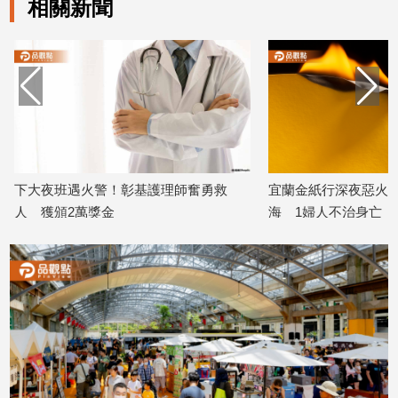
相關新聞
娛
樂
娛
樂
星
聞
下大夜班遇火警！彰基護理師奮勇救
宜蘭金紙行深夜惡火奪
流
行/
人 獲頒2萬獎金
海 1婦人不治身亡
時
2026/07/21
2026/07/20
尚
追
星
生
活