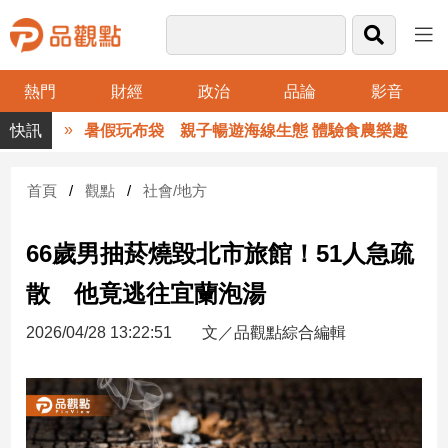
熱門
財經
政治
品論
影音
品
暑假玩布袋 親子暢遊海線生態 體驗食農樂趣
觀
點
財
首頁
觀點
社會/地方
經
66歲男抽菸燒毀北市旅館！51人急疏
台
灣
散 他竟逃往宜蘭泡湯
財
經
2026/04/28 13:22:51
文／品觀點綜合編輯
新
聞
產
經/
股