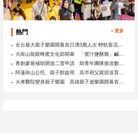
建
築/
室
內
» 更多
熱門
設
計
全台最大親子樂園開幕首日湧3萬人次 輕軌客流增20倍
旅
大崗山龍眼蜂蜜文化節開幕 「蜜汁鹽酥雞」鹹甜跨界搶話題
遊/
美
青創參展補助開放二度申請 助青年團隊搶攻數位轉型商機
食
阿蓮崗山公托、親子館啟用 高市府父親節送育兒暖禮
星
火車醫院變身親子樂園 高雄親子遊樂園開幕首日爆棚
座/
命
理
消
費
健
康/
親