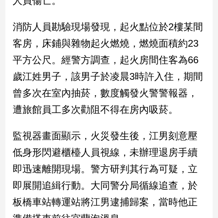
人員傷亡。
民
調
消防人員勘驗現場發現，起火點位於2樓某間
國
會
客房，床鋪與雜物起火燃燒，燃燒面積約23
焦
平方公尺。經警方調查，起火房間住客為66
點
歲江姓男子，該男子於凌晨3時許入住，期間
曾多次在室內抽菸，數度觸發火警警報器，
觀
遭旅館員工多次勸阻不得在房內吸菸。
點
兩
監視器畫面顯示，火災發生後，江男刻意壓
岸/
低身形閃避櫃檯人員視線，未辦理退房手續
國
際
即迅速離開現場。警方研判其行為可疑，立
社
即展開追緝行動。大同警分局循線追查，於
會/
地
板橋車站轉運站將江男逮捕歸案，當時他正
方