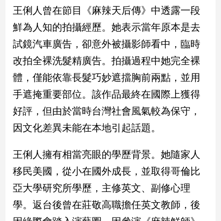
民
王俐人曾在節目《麻辣天后傳》中透露一段
調
鮮為人知的拍攝經歷。她表示當年原本是去
國
會
試鏡汽車廣告，卻意外被攝影師看中，臨時
焦
改拍全裸洗髮精廣告。拍攝過程中她完全裸
點
體，僅能依靠長髮巧妙遮擋胸前兩點，並用
手遮掩重要部位。該作品最終在國際上獲得
觀
好評，但由於當時台灣社會風氣較為保守，
點
因文化差異未能在本地引起話題。
兩
岸/
王俐人擁有相當亮眼的學歷背景。她隨家人
國
際
移民美國，從小在國外成長，並取得哥倫比
社
亞大學研究所學歷，主修英文、副修心理
會/
地
學。返台後曾在莊敬高職擔任英文教師，後
方