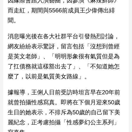
因緣際會踏入演藝圈，因參演《麻辣鮮師》
新
而走紅，期間與5566前成員王少偉傳出緋
冠
病
聞。
毒
專
區
消息曝光後在各大社群平台引發熱烈討論，
網友紛紛表示驚訝，留言包括「沒想到曾經
是英文老師」、「明明形象很有氣質但是為
南
台
了扛債務就這樣豁出去了」、「不知道她怎
灣
麼了，以前是氣質美女路線」。
觀
點
據報導，王俐人日前受訪時坦言早在20年前
南
就曾拍攝性感寫真。即將在下個月迎來50歲
台
生日的她表示，不排斥為50歲的自己留下美
灣
觀
麗紀念，正考慮拍攝「性感夢幻公主系列」
點