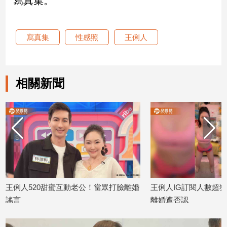
寫真集。
娛
寫真集
性感照
王俐人
樂
娛
樂
相關新聞
星
聞
流
行/
時
尚
追
星
王俐人520甜蜜互動老公！當眾打臉離婚
王俐人IG訂閱人數超狂
謠言
離婚遭否認
生
2026/05/21
2026/04/30
活