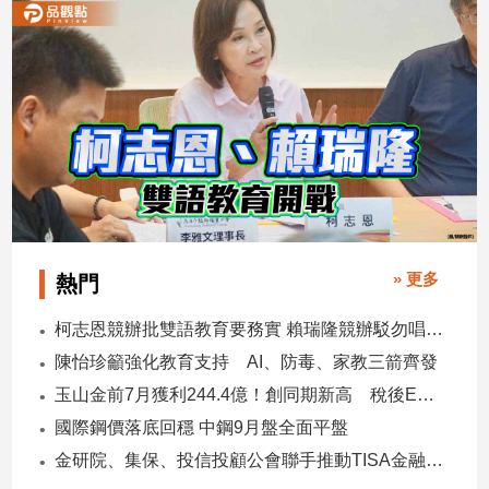
建
築/
室
內
設
計
旅
遊/
美
食
» 更多
星
熱門
座/
命
柯志恩競辦批雙語教育要務實 賴瑞隆競辦駁勿唱衰高雄
理
陳怡珍籲強化教育支持 AI、防毒、家教三箭齊發
消
玉山金前7月獲利244.4億！創同期新高 稅後EPS自結1.51元
費
國際鋼價落底回穩 中鋼9月盤全面平盤
健
金研院、集保、投信投顧公會聯手推動TISA金融教育 將辦150場宣講
康/
親