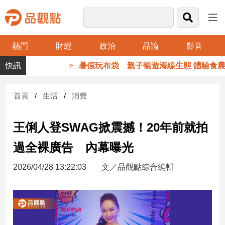
熱門
財經
政治
品論
影音
品
暑假玩布袋 親子暢遊海線生態 體驗食農樂
觀
點
財
首頁
生活
消費
經
王俐人登SWAG掀震撼！20年前就拍
台
灣
過全裸廣告 內幕曝光
財
經
2026/04/28 13:22:03
文／品觀點綜合編輯
新
聞
產
經/
股