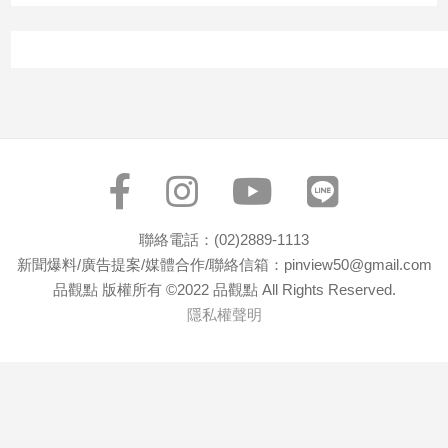
子/
感
情
藝
術
／
文
創
／
電
影
聯絡電話：(02)2889-1113
推
新聞爆料/廣告提案/媒體合作/聯絡信箱：pinview50@gmail.com
薦
品觀點 版權所有 ©2022 品觀點 All Rights Reserved.
科
隱私權聲明
技/
遊
戲
運
動