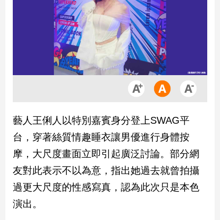
市
房
地
產
品
觀
點
政
藝人王俐人以特別嘉賓身分登上SWAG平
治
台，穿著絲質情趣睡衣讓男優進行身體按
政
摩，大尺度畫面立即引起廣泛討論。部分網
治
友對此表示不以為意，指出她過去就曾拍攝
焦
點
過更大尺度的性感寫真，認為此次只是本色
品
演出。
觀
點