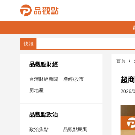
品
觀
點
財
首頁
經
品觀點財經
台
超商
台灣財經新聞
產經/股市
灣
財
房地產
2026/0
經
新
聞
品觀點政治
產
經/
政治焦點
品觀點民調
股