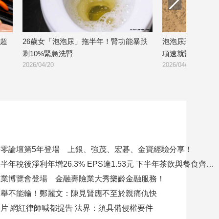
超
26歲女「泡泡尿」拖半年！腎功能暴跌
泡泡尿恐是洗腎警
剩10%緊急洗腎
項速就醫
2026/04/20
2026/04/07
零論壇第5年登場 上銀、強茂、宏碁、金寶經驗分享！
聯發國際上半年稅後淨利年增26.3% EPS達1.53元 下半年茶飲與餐食齊發 營運可望逐季上升
產業博覽會登場 金融壽險業大秀樂齡金融服務！
選舉不能輸！鄭麗文：陳見賢應不至於親痛仇快
片 網紅律師喊都提告 法界：須具備侵權要件