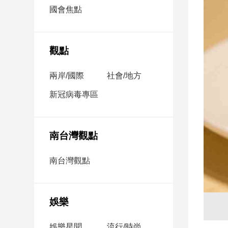
市
國會焦點
房
地
產
觀點
兩岸/國際
社會/地方
品
觀
新冠病毒專區
點
政
治
南台灣觀點
政
南台灣觀點
治
焦
點
娛樂
品
觀
點
娛樂星聞
流行/時尚