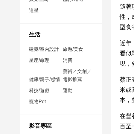
民
隨著
調
追星
性，
國
會
型食
焦
生活
點
近年
建築/室內設計
旅遊/美食
看似
觀
星座/命理
消費
現，
點
藝術／文創／
蔡正
健康/親子/感情
電影推薦
兩
岸/
米或
科技/遊戲
運動
國
本，
際
寵物Pet
社
在營
會/
地
影音專區
百至
方