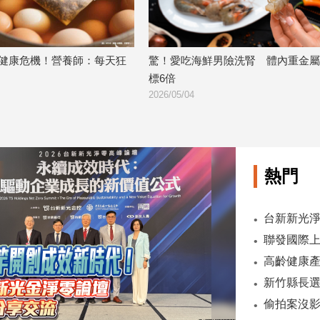
健康危機！營養師：每天狂
驚！愛吃海鮮男險洗腎 體內重金屬
標6倍
2026/05/04
熱門
台新新光淨
高齡健康
新竹縣長
偷拍案沒影