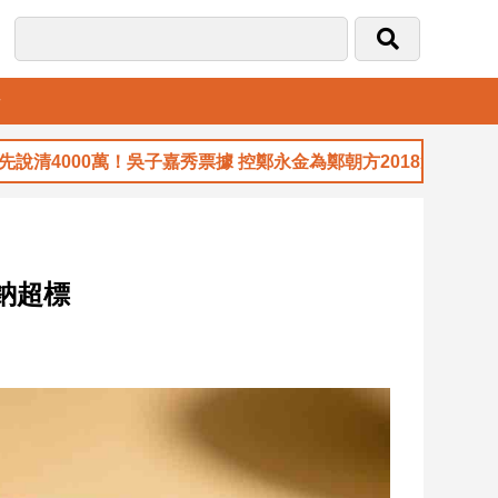
音
4000萬！吳子嘉秀票據 控鄭永金為鄭朝方2018選縣長籌錢至
鈉超標