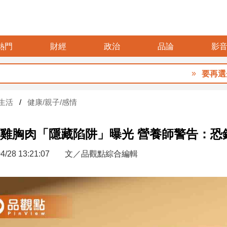
熱門
財經
政治
品論
影
要再選先說清
生活
健康/親子/感情
雞胸肉「隱藏陷阱」曝光 營養師警告：恐
4/28 13:21:07
文／品觀點綜合編輯