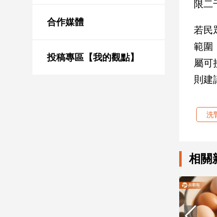
限二
新
冠
合作媒體
病
若民
毒
範圍
專
區
投稿專區【我的觀點】
屬可
則建
南
台
洗
灣
觀
點
相關
南
台
灣
觀
點