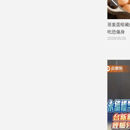
娛
樂
5大傷腎外
洗腎男未現身回診！醫護報警破門驚見
茶葉蛋暗藏
陳屍浴缸
吃恐傷身
娛
2026/06/12
2026/05/26
樂
星
聞
流
行/
時
尚
追
星
生
活