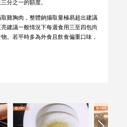
至三分之一的額度。
攝取雞胸肉，整體鈉攝取量極易超出建議
正亮建議一般情況下每週食用三至四包尚
食物。若平時多為外食且飲食偏重口味，