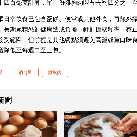
千四百毫克計算，單一份雞胸肉即占去約四分之一
眾日常飲食已包含蛋餅、便當或其他外食，再額外
，長期累積恐對健康造成負擔。針對攝取頻率，蔡
接受範圍，但前提是其他餐點須避免高鹽或重口味
議降低至每週二至三包。
腎
鈉含量
雞胸肉
新聞