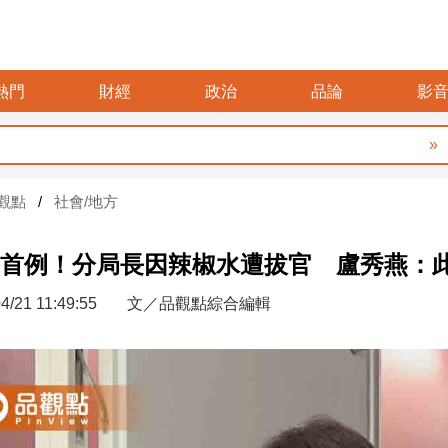
熱門
財經
政治
品論
影
軍警
觀點
社會/地方
首例！分局長因辣椒水遭拔官 盧秀燕：
4/21 11:49:55
文／品觀點綜合編輯