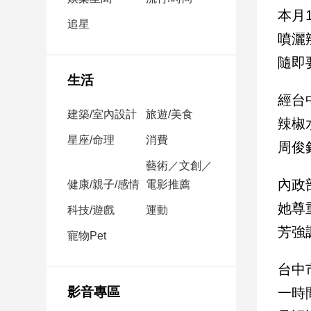
民
本月
調
追星
噴灑
國
會
隨即
焦
生活
點
經台
建築/室內設計
旅遊/美食
辣椒
觀
星座/命理
消費
周俊
點
藝術／文創／
內政
健康/親子/感情
電影推薦
兩
岸/
她尊
科技/遊戲
運動
國
芳強
際
寵物Pet
社
台中
會/
地
影音專區
一時
方