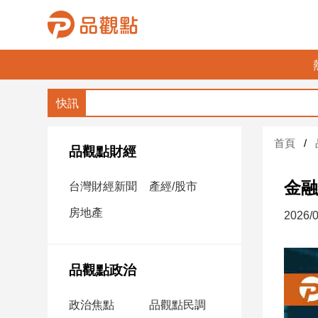
品
觀
點
財
首頁
經
品觀點財經
台
金融
台灣財經新聞
產經/股市
灣
財
房地產
2026/0
經
新
聞
品觀點政治
產
經/
政治焦點
品觀點民調
股