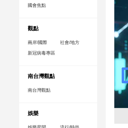
市
國會焦點
房
地
產
觀點
兩岸/國際
社會/地方
品
觀
新冠病毒專區
點
政
治
南台灣觀點
政
南台灣觀點
治
焦
點
娛樂
品
觀
點
娛樂星聞
流行/時尚