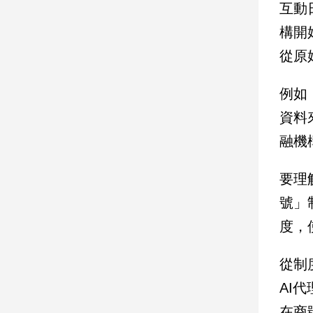
寵
互動
物
構開
Pet
從原
影
例如
音
資料
專
融機
區
要理
合
號」
作
媒
度，
體
從制
AI
投
稿
在商