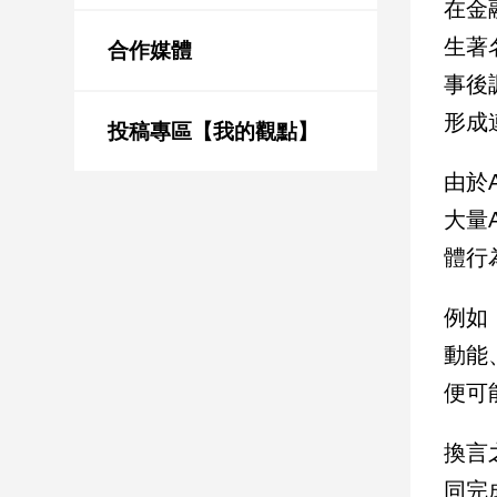
在金
新
冠
生著
合作媒體
病
事後
毒
專
形成
區
投稿專區【我的觀點】
由於
南
大量
台
體行
灣
觀
例如
點
動能
南
便可
台
灣
觀
換言
點
同完