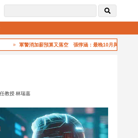
音
軍警消加薪預算又落空 張惇涵：最晚10月與立法院溝通
任教授 林瑞嘉