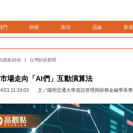
熱門
財經
政治
品論
影
品觀點財經
台灣財經新聞
市場走向「AI們」互動演算法
4/21 11:10:03
文／陽明交通大學資訊管理與財務金融學系專