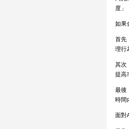
度」
娛
樂
如果
娛
首先
樂
星
理行
聞
流
其次
行/
提高
時
尚
追
最後
星
時間
面對
生
活