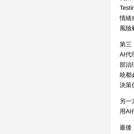
子/
Te
感
情緒
情
藝
風險
術
／
第三
文
創
AI
／
部治
電
影
統都
推
薦
決策
科
技/
另一
遊
用A
戲
運
最後
動