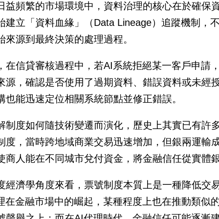
日益頻繁的市場環境中，資料治理的核心在於確保
始建立「資料血緣」（Data Lineage）追蹤機
始來源到最終決策的處理過程。
，在信貸審核過程中，若AI系統拒絕某一客戶申請
來源，確認是否使用了過期資料、錯誤資料或未經
構也能迅速定位相關系統節點並修正錯誤。
解制度如何隨技術變遷而演化，歷史上其實已有許
制度，當時跨地域商業交易迅速增加，但銀兩運輸
使商人能在不同城市兌付資金，將金融信任從實體
度經濟學角度來看，票號制度本質上是一種降低交
代理在金融市場中的崛起，某種程度上也在推動類似
號聲譽之上；而在AI代理時代，金融信任可能逐漸