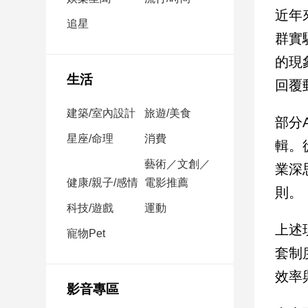
民
近年
調
追星
群實
國
會
的現
焦
生活
回覆
點
建築/室內設計
旅遊/美食
部分
觀
星座/命理
消費
輯。
點
藝術／文創／
業深
健康/親子/感情
電影推薦
兩
則。
岸/
科技/遊戲
運動
國
上述
際
寵物Pet
套制
社
會/
效率
地
影音專區
方