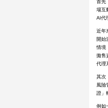
首先
建
場互
築/
室
AI
內
設
近年
計
開始
旅
遊/
情境
美
食
拋售
星
代理
座/
命
其次
理
風險
消
費
證」
健
康/
例如
親