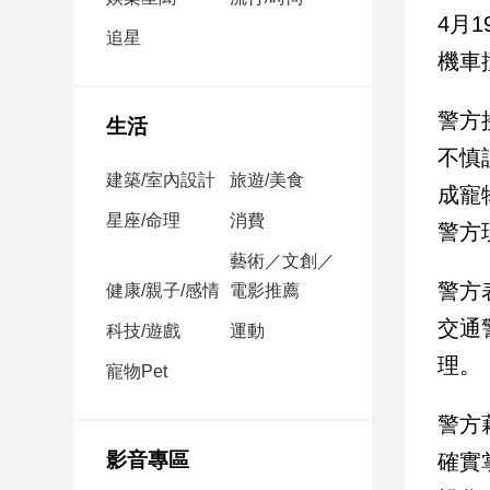
民
4月
調
追星
機車
國
會
焦
警方
生活
點
不慎
建築/室內設計
旅遊/美食
成寵
觀
星座/命理
消費
警方
點
藝術／文創／
警方
健康/親子/感情
電影推薦
兩
岸/
交通
科技/遊戲
運動
國
理。
際
寵物Pet
社
警方
會/
地
影音專區
確實
方