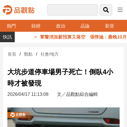
熱門
財經
政治
品論
影音
品
軍警消加薪預算又落空 張惇涵：最晚10月與
觀
點
財
首頁
觀點
社會/地方
經
大坑步道停車場男子死亡！倒臥4小
台
灣
時才被發現
財
經
2026/04/17 11:13:08
文／品觀點綜合編輯
新
聞
產
經/
股