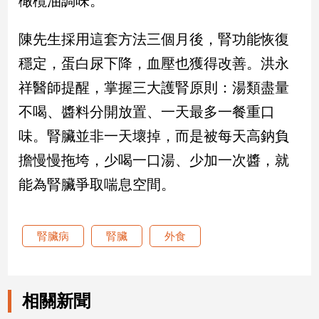
橄欖油調味。
娛
陳先生採用這套方法三個月後，腎功能恢復
樂
穩定，蛋白尿下降，血壓也獲得改善。洪永
祥醫師提醒，掌握三大護腎原則：湯類盡量
娛
樂
不喝、醬料分開放置、一天最多一餐重口
星
聞
味。腎臟並非一天壞掉，而是被每天高鈉負
流
擔慢慢拖垮，少喝一口湯、少加一次醬，就
行/
能為腎臟爭取喘息空間。
時
尚
追
星
腎臟病
腎臟
外食
生
相關新聞
活