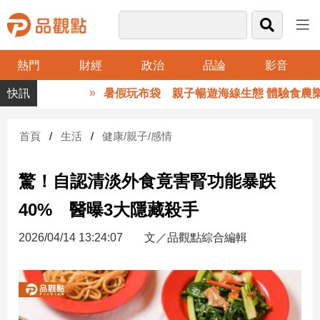
熱門
財經
政治
品論
影音
品
暑假玩布袋 親子暢遊海線生態 體驗食農樂趣
觀
點
財
首頁
生活
健康/親子/感情
經
驚！自認清淡外食竟害腎功能暴跌
台
灣
40% 醫曝3大隱藏殺手
財
經
2026/04/14 13:24:07
文／品觀點綜合編輯
新
聞
產
經/
股