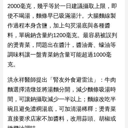
新
2000毫克，幾乎等於一日建議攝取上限，即
冠
使不喝湯，麵條早已吸滿湯汁。大腸麵線製
病
毒
作過程本身含鹽，加上勾芡湯底與各種醬
專
區
料，單碗鈉含量約1200毫克。最容易被誤判
的燙青菜，問題出在醬汁，醬油膏、蠔油等
調味料讓一盤青菜鈉含量可能超過1000毫
南
台
克。
灣
觀
洪永祥醫師提出「腎友外食避雷法」：牛肉
點
麵選擇清燉並將湯麵分開，減少麵條吸湯時
南
間，可讓鈉攝取減少一半以上；麵線改吃半
台
碗且避免濃稠湯底，可加清湯稀釋；燙青菜
灣
觀
直接要求店家不加醬料，改用蒜頭、胡椒或
點