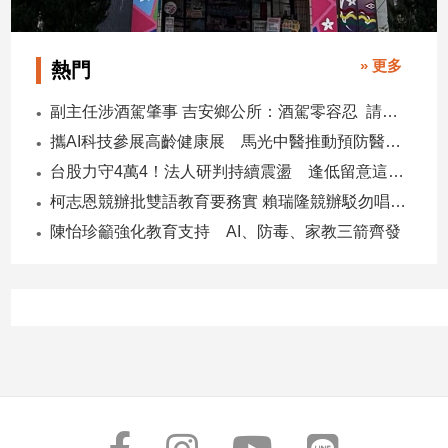
子/
感
情
» 更多
熱門
藝
副主任涉酒駕肇事 吉安鄉公所：酒駕零容忍 請辭獲准
術
／
攜AI科技參展高齡健康展 馬光中醫推動預防醫學迎接長壽新經濟
文
台股力守4萬4！法人研判持續震盪 逢低留意這些族群
創
／
柯志恩競辦批雙語教育要務實 賴瑞隆競辦駁勿唱衰高雄
電
陳怡珍籲強化教育支持 AI、防毒、家教三箭齊發
影
推
薦
科
技/
遊
戲
運
動