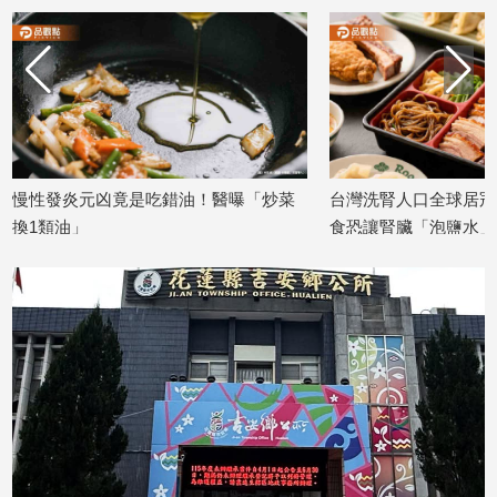
建
築/
室
內
設
計
旅
慢性發炎元凶竟是吃錯油！醫曝「炒菜
台灣洗腎人口全球居冠！
遊/
換1類油」
食恐讓腎臟「泡鹽水」
美
食
2026/07/08
2026/06/18
星
座/
命
理
消
費
健
康/
親