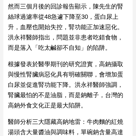
民
然而三個月後的回診報告顯示，陳先生的腎
調
絲球過濾率從48急遽下降至30，蛋白尿上
國
會
升，血壓也開始失控，腎功能正加速惡化。
焦
洪永祥醫師指出，問題並非患者吃錯食物，
點
而是落入「吃太鹹卻不自知」的陷阱。
觀
根據發表於醫學期刊的研究證實，高鈉攝取
點
與慢性腎臟病惡化具有明確關聯，會增加蛋
兩
白尿並促進腎功能下降。洪永祥醫師強調，
岸/
腎臟最怕的不是油脂，而是鈉離子，台灣的
國
際
高鈉外食文化正是最大陷阱。
社
會/
醫師分析三大隱藏高鈉地雷：牛肉麵的紅燒
地
方
湯頭含大量醬油與調味料，單碗鈉含量高達