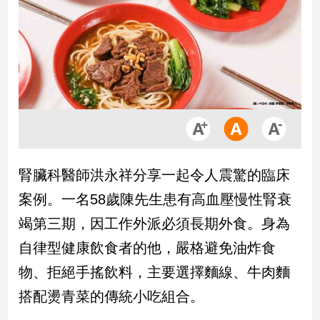
市
房
地
產
品
觀
點
政
腎臟科醫師洪永祥分享一起令人震驚的臨床
治
案例。一名58歲陳先生患有高血壓慢性腎衰
政
竭第三期，因工作外派必須長期外食。身為
治
自律型健康飲食者的他，嚴格避免油炸食
焦
點
物、拒絕手搖飲料，主要選擇麵線、牛肉麵
品
搭配燙青菜的傳統小吃組合。
觀
點