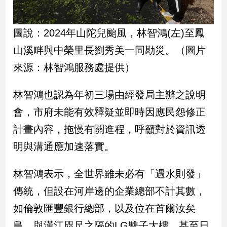
娛
圖說：2024年山陀兒颱風，林智鴻(左)至鳳
樂
山溪畔與中榮里長劉秀美一同勘災。（圖片
娛
來源：林智鴻服務處提供）
樂
星
聞
林智鴻也認為年初三場由經發局主辦之說明
流
會，市府未能有效釋疑並即時因應民怨修正
行/
計畫內容，拖慢有關進程，呼籲對於資訊透
時
尚
明與溝通應加速落實。
追
星
林智鴻表示，全世界雖未必有「遇水則發」
傳統，但設在河岸邊的企業總部不計其數，
生
如倫敦匯豐銀行總部，以及位在首爾汝矣
活
島，與漢江咫尺之隔的LG雙子大樓，甚至日