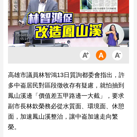
市
房
地
產
品
觀
點
政
高雄市議員林智鴻13日質詢都委會指出，許
治
多中崙居民對區段徵收存有疑慮，就怕抽到
政
鳳山溪邊「價值差五甲路邊一大截」，要求
治
副市長林欽榮務必從水質面、環境面、休憩
焦
點
面，加速鳳山溪整治，讓中崙加速走向繁
品
榮。
觀
點