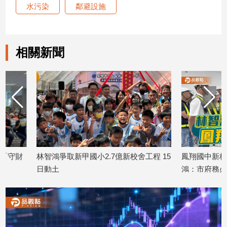
寵
水污染
鄰避設施
物
Pet
相關新聞
影
音
專
區
合
作
林智鴻爭取新甲國小2.7億新校舍工程 15
鳳翔國中新校舍「最後
媒
日動土
鴻：市府務必支持到底
體
2026/05/16
2026/05/13
投
稿