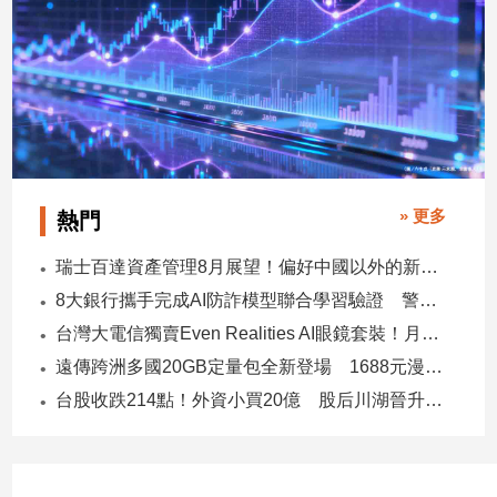
專
區
【我
的
觀
點】
» 更多
熱門
瑞士百達資產管理8月展望！偏好中國以外的新興市場 看好這些產業
8大銀行攜手完成AI防詐模型聯合學習驗證 警示帳戶準確度提升2倍
台灣大電信獨賣Even Realities AI眼鏡套裝！月付1399元 專案價3990
遠傳跨洲多國20GB定量包全新登場 1688元漫遊逾百國家！
台股收跌214點！外資小買20億 股后川湖晉升萬金股