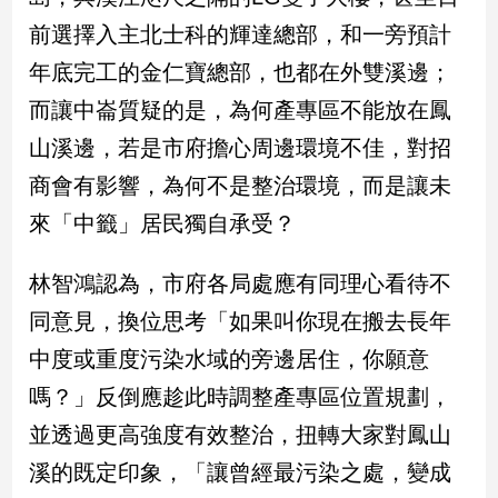
建
前選擇入主北士科的輝達總部，和一旁預計
築/
年底完工的金仁寶總部，也都在外雙溪邊；
室
內
而讓中崙質疑的是，為何產專區不能放在鳳
設
山溪邊，若是市府擔心周邊環境不佳，對招
計
旅
商會有影響，為何不是整治環境，而是讓未
遊/
來「中籤」居民獨自承受？
美
食
林智鴻認為，市府各局處應有同理心看待不
星
座/
同意見，換位思考「如果叫你現在搬去長年
命
理
中度或重度污染水域的旁邊居住，你願意
消
嗎？」反倒應趁此時調整產專區位置規劃，
費
並透過更高強度有效整治，扭轉大家對鳳山
健
溪的既定印象，「讓曾經最污染之處，變成
康/
親