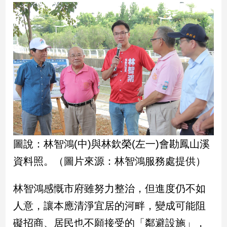
民
調
國
會
焦
點
觀
點
兩
圖說：林智鴻(中)與林欽榮(左一)會勘鳳山溪
岸/
國
資料照。（圖片來源：林智鴻服務處提供）
際
社
林智鴻感慨市府雖努力整治，但進度仍不如
會/
人意，讓本應清淨宜居的河畔，變成可能阻
地
方
礙招商、居民也不願接受的「鄰避設施」，