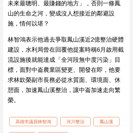
未來最聰明、最賺錢的地方」，否則一條鳳
子/
感
山的生命之河，變成沒人想接近的鄰避設
情
施，情何以堪？
藝
術
林智鴻表示他過去爭取鳳山溪近2億整治硬體
／
文
建設，水利局曾在回覆他提案時稱6月啟用截
創
／
流設施後就能達成「全河段無中度污染」目
電
標，面對中崙農業區變更、開發在即，他要
影
推
求林欽榮副市長務必從水質面、環境面、休
薦
憩面，加速鳳山溪整治，讓中崙加速走向繁
科
技/
榮。
遊
戲
運
高雄市議員林智鴻
河川整治
鳳山溪
動