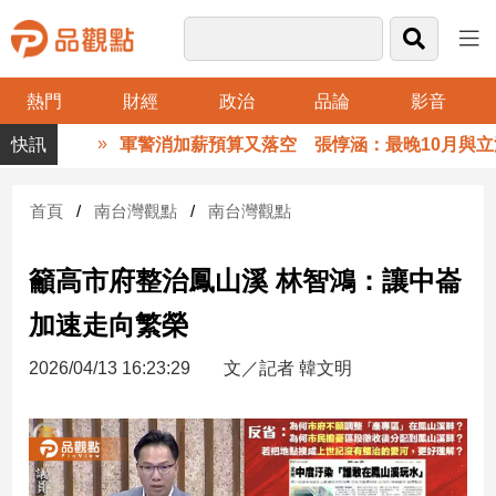
熱門
財經
政治
品論
影音
品
軍警消加薪預算又落空 張惇涵：最晚10月與立法院
觀
點
財
首頁
南台灣觀點
南台灣觀點
經
籲高市府整治鳳山溪 林智鴻：讓中崙
台
灣
加速走向繁榮
財
經
2026/04/13 16:23:29
文／記者 韓文明
新
聞
產
經/
股