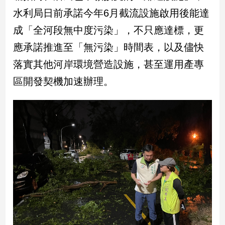
新
水利局日前承諾今年6月截流設施啟用後能達
冠
病
成「全河段無中度污染」，不只應達標，更
毒
應承諾推進至「無污染」時間表，以及儘快
專
區
落實其他河岸環境營造設施，甚至運用產專
區開發契機加速辦理。
南
台
灣
觀
點
南
台
灣
觀
點