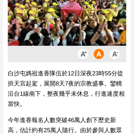
市
房
地
產
品
觀
點
政
白沙屯媽祖進香隊伍於12日深夜23時55分從
治
拱天宮起駕，展開8天7夜的宗教盛事。鑾轎
政
沿台1線南下，整夜幾乎未休息，行進速度相
治
當快。
焦
點
品
今年進香報名人數突破46萬人創下歷史新
觀
高，估計約有25萬人隨行。由於參與人數眾
點