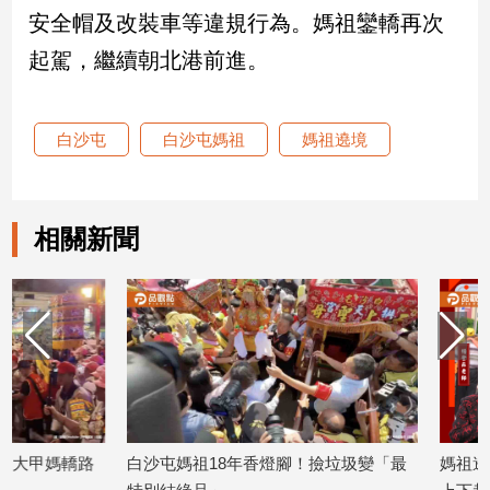
新
安全帽及改裝車等違規行為。媽祖鑾轎再次
冠
起駕，繼續朝北港前進。
病
毒
專
區
白沙屯
白沙屯媽祖
媽祖遶境
南
相關新聞
台
灣
觀
點
南
台
灣
觀
白沙屯媽祖18年香燈腳！撿垃圾變「最
媽祖遶境不能少了他
點