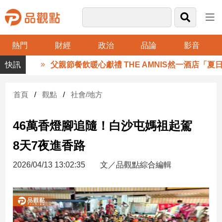
熱門
財經
政治
品論
影音
品
父親節餐飲暖心獻禮 THE AMNIS然一酒店「夏日
觀
點
財
首頁
觀點
社會/地方
經
46萬香燈腳追隨！白沙屯媽祖起駕
台
灣
8天7夜進香路
財
經
2026/04/13 13:02:35
文／品觀點綜合編輯
新
聞
產
經/
股