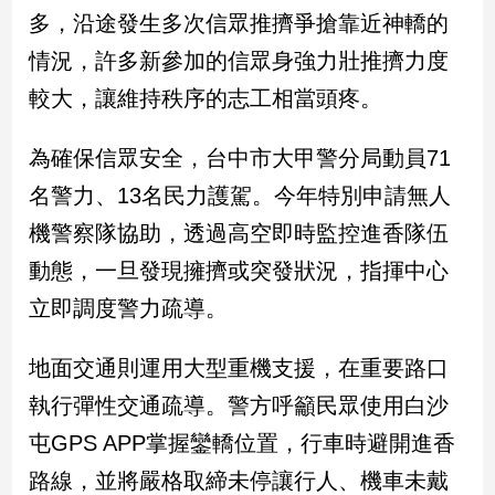
民
多，沿途發生多次信眾推擠爭搶靠近神轎的
調
情況，許多新參加的信眾身強力壯推擠力度
國
會
較大，讓維持秩序的志工相當頭疼。
焦
點
為確保信眾安全，台中市大甲警分局動員71
名警力、13名民力護駕。今年特別申請無人
觀
機警察隊協助，透過高空即時監控進香隊伍
點
動態，一旦發現擁擠或突發狀況，指揮中心
兩
立即調度警力疏導。
岸/
國
地面交通則運用大型重機支援，在重要路口
際
執行彈性交通疏導。警方呼籲民眾使用白沙
社
會/
屯GPS APP掌握鑾轎位置，行車時避開進香
地
方
路線，並將嚴格取締未停讓行人、機車未戴