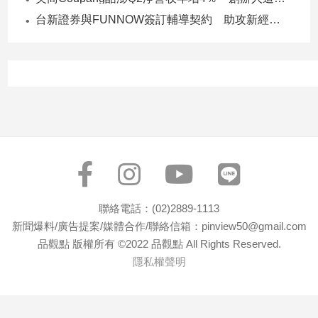
建
台新證券與FUNNOW簽訂輔導契約 助攻新經濟企業上市櫃
築/
室
內
設
計
旅
遊/
美
食
星
座/
聯絡電話：(02)2889-1113
命
新聞爆料/廣告提案/媒體合作/聯絡信箱：pinview50@gmail.com
理
品觀點 版權所有 ©2022 品觀點 All Rights Reserved.
消
隱私權聲明
費
健
康/
親