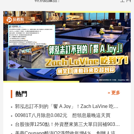
特別結緣品」
上下都有涵義
2026/04/21
2026/04/20
娛
樂
娛
樂
星
聞
流
行/
時
尚
追
» 更多
熱門
星
郭泓志訂不到的「饗 A Joy」！Zach LaVine 吃到了！ 網笑：運動員來吃超划算
00981T八月除息0.082元 想領息最晚這天買
生
台股強彈1250點！外資歷來第三大單日回補903億 ETF反彈
活
美商Coupang酷澎Q2淨營收年增4％ 創辦人這樣看台灣市場！