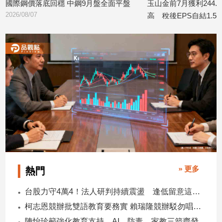
 中鋼9月盤全面平盤
玉山金前7月獲利244.4億！創同期新
子/
高 稅後EPS自結1.51元
感
2026/08/07
情
藝
術
／
文
創
／
電
影
推
薦
科
技/
» 更多
熱門
遊
戲
台股力守4萬4！法人研判持續震盪 逢低留意這些族群
運
柯志恩競辦批雙語教育要務實 賴瑞隆競辦駁勿唱衰高雄
動
陳怡珍籲強化教育支持 AI、防毒、家教三箭齊發