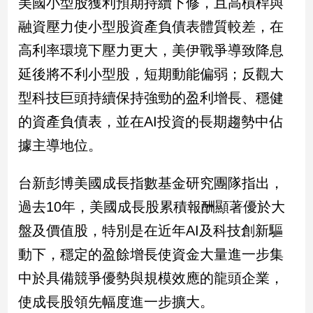
美國小型股獲利預期持續下修，且高槓桿與
融資壓力使小型股資產負債表體質較差，在
娛
高利率環境下壓力更大，美伊戰爭導致降息
樂
延後將不利小型股，短期動能偏弱；反觀大
娛
型科技巨頭持續保持強勁的盈利增長、穩健
樂
星
的資產負債表，並在AI投資的長期趨勢中佔
聞
據主導地位。
流
行/
時
台新彭博美國成長指數基金研究團隊指出，
尚
過去10年，美國成長股累積報酬顯著優於大
追
盤及價值股，特別是在近年AI及科技創新驅
星
動下，穩定的盈餘增長使資金大量進一步集
中於具備競爭優勢與規模效應的龍頭企業，
生
使成長股領先幅度進一步擴大。
活