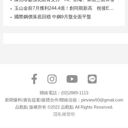
寵
玉山金前7月獲利244.4億！創同期新高 稅後EPS自結1.51元
物
Pet
國際鋼價落底回穩 中鋼9月盤全面平盤
影
音
專
區
合
作
媒
聯絡電話：(02)2889-1113
體
新聞爆料/廣告提案/媒體合作/聯絡信箱：pinview50@gmail.com
品觀點 版權所有 ©2022 品觀點 All Rights Reserved.
隱私權聲明
投
稿