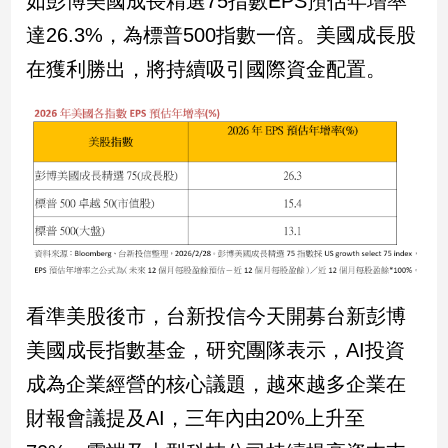
如彭博美國成長精選75指數EPS預估年增率
民
達26.3%，為標普500指數一倍。美國成長股
調
國
在獲利勝出，將持續吸引國際資金配置。
會
焦
點
觀
點
兩
岸/
看準美股後市，台新投信今天開募台新彭博
國
際
美國成長指數基金，研究團隊表示，AI投資
社
成為企業經營的核心議題，越來越多企業在
會/
地
財報會議提及AI，三年內由20%上升至
方