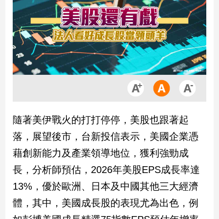
市
房
地
產
品
觀
點
政
隨著美伊戰火的打打停停，美股也跟著起
治
落，展望後市，台新投信表示，美國企業憑
政
藉創新能力及產業領導地位，獲利強勁成
治
長，分析師預估，2026年美股EPS成長率達
焦
點
13%，優於歐洲、日本及中國其他三大經濟
品
體，其中，美國成長股的表現尤為出色，例
觀
點