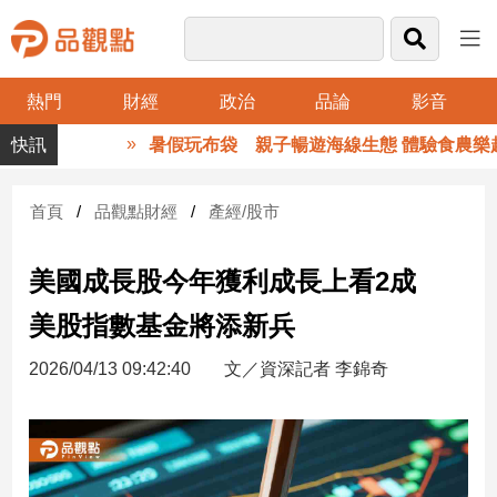
熱門
財經
政治
品論
影音
品
暑假玩布袋 親子暢遊海線生態 體驗食農樂趣
觀
點
財
首頁
品觀點財經
產經/股市
經
美國成長股今年獲利成長上看2成
台
灣
美股指數基金將添新兵
財
經
2026/04/13 09:42:40
文／資深記者 李錦奇
新
聞
產
經/
股