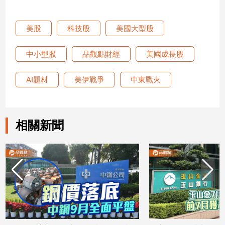
建
築/
美股
科技股
美國大型股
室
內
中小型股
品觀點財經
美國成長股
設
計
AI題材
美伊戰爭
中東戰火
旅
遊/
美
食
相關新聞
星
座/
命
理
消
費
健
康/
親