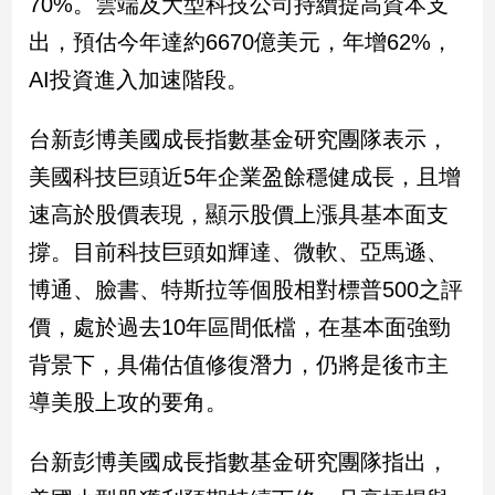
70%。雲端及大型科技公司持續提高資本支
新
冠
出，預估今年達約6670億美元，年增62%，
病
AI投資進入加速階段。
毒
專
區
台新彭博美國成長指數基金研究團隊表示，
美國科技巨頭近5年企業盈餘穩健成長，且增
南
速高於股價表現，顯示股價上漲具基本面支
台
撐。目前科技巨頭如輝達、微軟、亞馬遜、
灣
博通、臉書、特斯拉等個股相對標普500之評
觀
價，處於過去10年區間低檔，在基本面強勁
點
背景下，具備估值修復潛力，仍將是後市主
南
台
導美股上攻的要角。
灣
觀
台新彭博美國成長指數基金研究團隊指出，
點