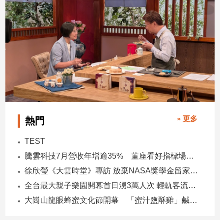
娛
樂
娛
樂
星
聞
流
行/
» 更多
熱門
時
尚
TEST
追
騰雲科技7月營收年增逾35% 董座看好指標場域複製動能
星
徐欣瑩《大雲時堂》專訪 放棄NASA獎學金留家鄉 主張雙AI治縣讓城市更科技更有愛
全台最大親子樂園開幕首日湧3萬人次 輕軌客流增20倍
生
大崗山龍眼蜂蜜文化節開幕 「蜜汁鹽酥雞」鹹甜跨界搶話題
活