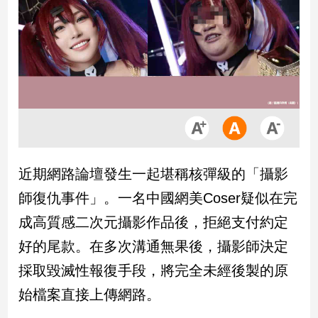
市
房
地
產
品
觀
點
政
近期網路論壇發生一起堪稱核彈級的「攝影
治
師復仇事件」。一名中國網美Coser疑似在完
政
成高質感二次元攝影作品後，拒絕支付約定
治
好的尾款。在多次溝通無果後，攝影師決定
焦
點
採取毀滅性報復手段，將完全未經後製的原
品
始檔案直接上傳網路。
觀
點