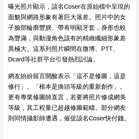
民
曝光照片顯示，該名Coser在原始檔中呈現的
調
面貌與網路形象有著巨大落差。照片中的女
國
會
子臉部輪廓豐腴、帶有明顯牙套，身形也較
焦
為豐滿，與動漫角色該有的精緻纖細形象差
點
異極大。這系列照片瞬間在微博、PTT、
Dcard等社群平台引發熱烈討論。
觀
點
網友紛紛留言開酸表示「這不是修圖，這是
兩
修行」、「根本是換頭等級的重新創作」。
岸/
更有專業修圖師直言，若要將照片修成網美
國
際
等級，其工程量已超越修圖範疇。部分網友
社
則同情攝影師遭遇，催促該名Coser快付錢。
會/
地
方