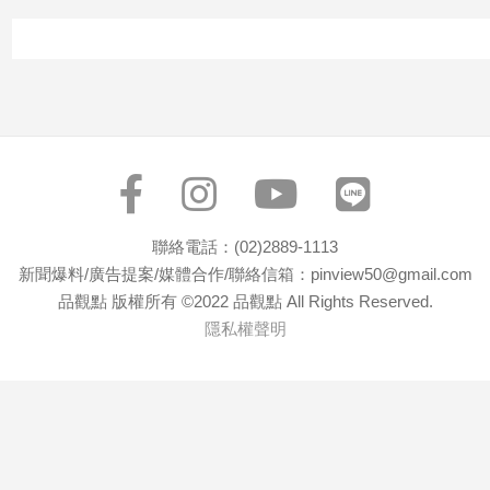
建
築/
室
內
設
計
旅
遊/
美
聯絡電話：(02)2889-1113
食
新聞爆料/廣告提案/媒體合作/聯絡信箱：pinview50@gmail.com
星
品觀點 版權所有 ©2022 品觀點 All Rights Reserved.
座/
命
隱私權聲明
理
消
費
健
康/
親