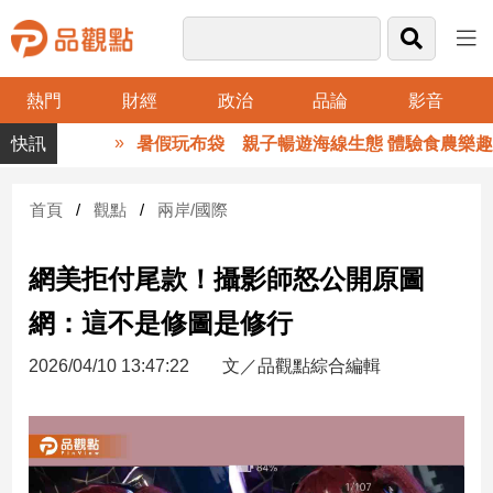
熱門
財經
政治
品論
影音
品
暑假玩布袋 親子暢遊海線生態 體驗食農樂趣
觀
點
財
首頁
觀點
兩岸/國際
經
網美拒付尾款！攝影師怒公開原圖
台
灣
網：這不是修圖是修行
財
經
2026/04/10 13:47:22
文／品觀點綜合編輯
新
聞
產
經/
股