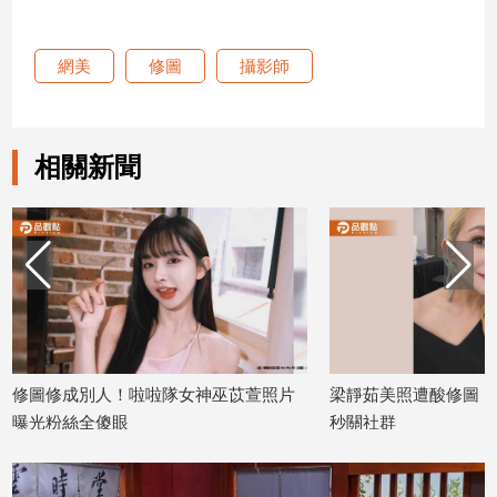
新
冠
病
網美
修圖
攝影師
毒
專
區
相關新聞
南
台
灣
觀
點
南
隊女神巫苡萱照片
梁靜茹美照遭酸修圖！霸氣回嗆網友後
台
2
秒關社群
灣
觀
2026/06/01
點