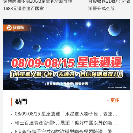
洲多國20GB定量包全新登場
台股收跌214點！外資小買20億
元漫遊逾百國家！
湖晉升萬金股
06
2026/08/06
» 更多
熱門
08/09-08/15 星座週運「水星進入獅子座，表達力、自信與創意提升」
瑞士百達資產管理8月展望！偏好中國以外的新興市場 看好這些產業
8大銀行攜手完成AI防詐模型聯合學習驗證 警示帳戶準確度提升2倍