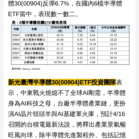
體30(00904)反彈6.7%，在國內6檔半導體
ETF當中，表現數一數二。
新光臺灣半導體30(00904)ETF投資團隊
表
示，中東戰火燒熄不了全球AI剛需，半導體
身為AI科技之母，台廠半導體產業鏈，更扮
演AI晶片領頭羊與AI基建軍火庫，預計4/16
召開的台積電最新法說，將釋出產業景氣暢
旺風向球，除半導體先進製程外、包括記憶