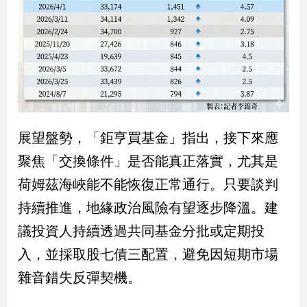
新
冠
病
毒
專
區
南
展望盤勢，「鉅亨買基金」指出，接下來應
台
聚焦「交換條件」是否能真正落實，尤其是
灣
荷姆茲海峽能不能恢復正常通行。只要談判
觀
點
持續推進，地緣政治風險有望逐步降溫。建
議投資人持續透過共同基金分批或定期投
南
台
入，並採取股七債三配置，避免因短期市場
灣
觀
雜音錯失反彈契機。
點