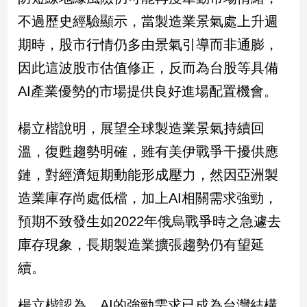
不過歷史經驗顯示，當製造業景氣處上升週
期時，股市行情仍多由景氣引導而非通膨，
因此這波股市估值修正，反而為台股等具備
AI產業優勢的市場提供良好進場配置機會。
楊立楷說明，展望全球製造業景氣持續回
溫，復甦趨勢明確，雖有美伊戰爭干擾供應
鏈，對經濟短期動能形成壓力，然因亞洲製
造業庫存尚處低檔，加上AI相關需求強勁，
預期不致發生如2022年俄烏戰爭時之急遽去
庫存現象，長期製造業擴張趨勢仍有望延
續。
楊立楷認為，AI的強勁需求已成為台灣結構