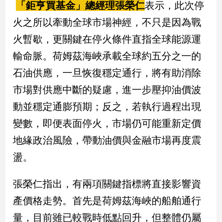
「鉅亨買基金」總經理張榮仁
表示，此次停
火之所以牽動全球市場神經，不只是因為戰
娛
樂
火暫歇，更關鍵在停火條件直指全球能源運
輸命脈。荷姆茲海峽承載全球約五分之一的
娛
樂
石油供應，一旦恢復穩定通行，將有助消除
星
市場對供應中斷的疑慮，進一步壓抑油價波
聞
動並穩定通膨預期；反之，若執行過程出現
流
行/
變數，即便表面停火，市場仍可能重新定價
時
尚
地緣政治風險，帶動油價與金融市場再度震
追
盪。
星
張榮仁指出，有兩項關鍵指標將直接影響資
產價格走勢。首先是荷姆茲海峽的船舶通行
生
活
量，目前雖已較戰時低點回升，但整體仍屬