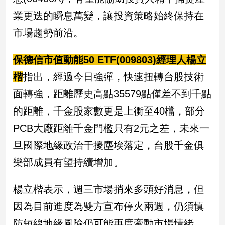
業更迭的瞬息萬變，讓投資策略始終保持在
市場趨勢前沿。
保德信市值動能50 ETF(009803)經理人楊立
楷
指出，經過今日強彈，快速扭轉台股技術
面轉強，距離歷史高點35579點僅差不到千點
的距離，千金股家數更是上衝至40檔，部分
PCB大廠距離千金門檻只有2元之差，未來一
旦國際地緣政治干擾塵埃落定，台股千金俱
樂部成員有望持續增加。
楊立楷表示，週三市場捎來多頭好消息，但
因為目前進度為雙方宣布停火兩週，仍須慎
防短線地緣風險仍可能再度牽動市場情緒，