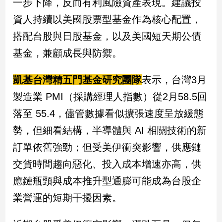
一步下降，反而有利風險資產表現。建議投
子/
資人持續以美國股票型基金作為核心配置，
感
情
搭配台股與日股基金，以及美國短天期公債
藝
基金，兼顧成長與防禦。
術
／
文
凱基台灣精五門基金研究團隊
表示，台灣3月
創
製造業 PMI（採購經理人指數）從2月58.5回
／
電
落至 55.4，儘管數據看似擴張速度呈放緩態
影
推
勢，但細看結構，半導體與 AI 相關技術的新
薦
訂單依舊強勁；但受美伊衝突影響，供應鏈
科
交貨時間趨向惡化、投入成本增速亦高，供
技/
遊
應鏈瓶頸與成本推升型通膨可能成為台股企
戲
業營運的短期干擾因素。
運
動