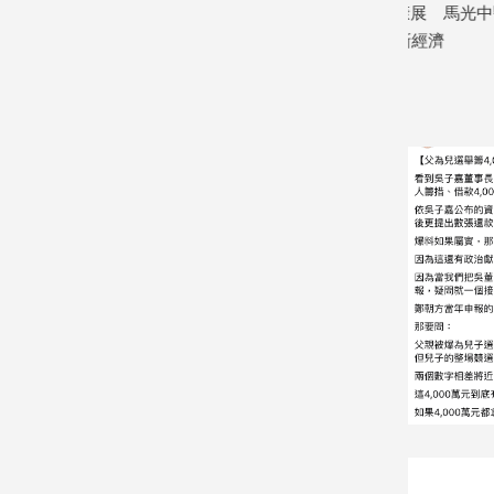
寵
：酒駕零
攜AI科技參展高齡健康展 馬光中醫推
高市勞工局
物
動預防醫學迎接長壽新經濟
名 培育原
Pet
2026/08/07
2026/08/07
影
音
專
區
合
作
媒
體
投
稿