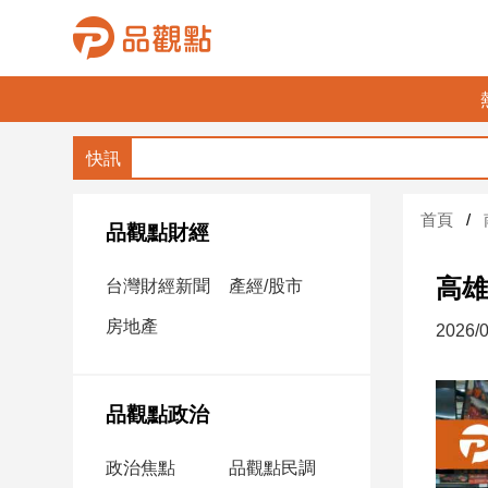
品
觀
點
財
首頁
經
品觀點財經
台
高雄
台灣財經新聞
產經/股市
灣
財
房地產
2026/0
經
新
聞
品觀點政治
產
經/
政治焦點
品觀點民調
股