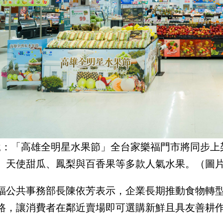
說：「高雄全明星水果節」全台家樂福門市將同步上
、天使甜瓜、鳳梨與百香果等多款人氣水果。（圖
福公共事務部長陳依芳表示，企業長期推動食物轉
路，讓消費者在鄰近賣場即可選購新鮮且具友善耕