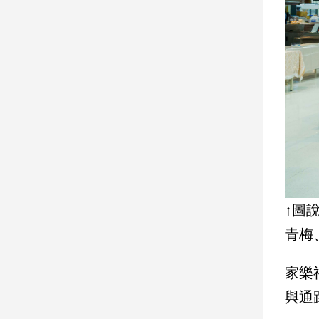
建
築/
室
內
設
計
旅
遊/
美
食
星
座/
↑圖
命
理
青梅
消
費
家樂
健
與通
康/
親