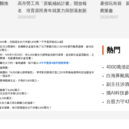
「原氣補給計畫」開放報
暑假玩布袋 親子暢遊海線生態 體
民青年就業力與部落創新
農樂趣
2026/08/07
熱門
副主任涉酒
台股力守4