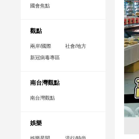
市
國會焦點
房
地
產
觀點
兩岸/國際
社會/地方
品
觀
新冠病毒專區
點
政
治
南台灣觀點
政
南台灣觀點
治
焦
點
娛樂
品
觀
點
娛樂星聞
流行/時尚