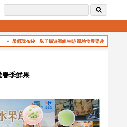
音
玩布袋 親子暢遊海線生態 體驗食農樂趣
玉山
送春季鮮果