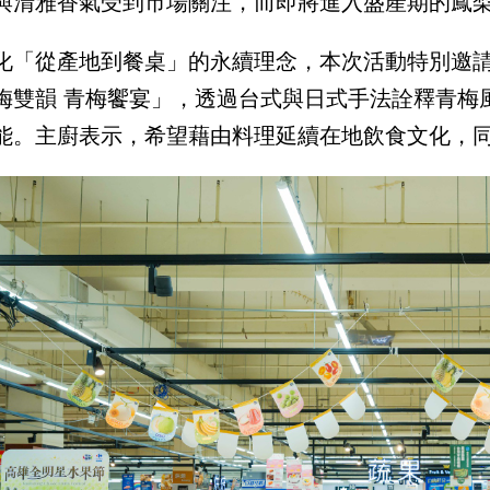
與清雅香氣受到市場關注，而即將進入盛產期的鳳
化「從產地到餐桌」的永續理念，本次活動特別邀
梅雙韻 青梅饗宴」，透過台式與日式手法詮釋青梅
能。主廚表示，希望藉由料理延續在地飲食文化，