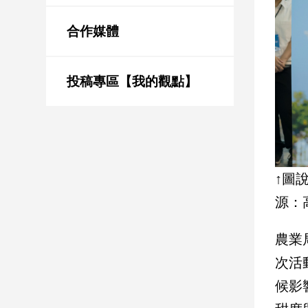
新
冠
合作媒體
病
毒
專
區
投稿專區【我的觀點】
南
台
灣
↑圖
觀
源：
點
南
農業
台
次活
灣
觀
候影
點