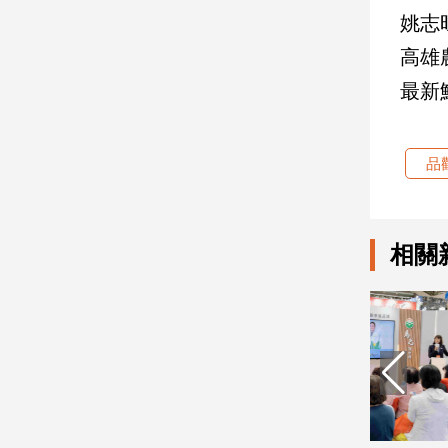
子/
姚志
感
高雄
情
最新
藝
術
／
文
品
創
／
電
影
相關
推
薦
科
技/
遊
戲
運
動