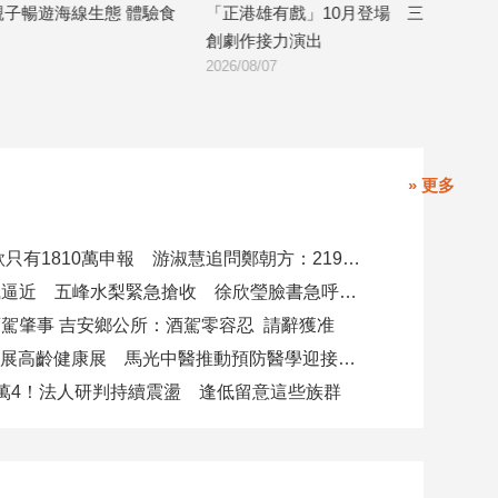
驗食
「正港雄有戲」10月登場 三檔高雄原
「高速青春」音樂
創劇作接力演出
育樂團發表新作
2026/08/07
2026/08/07
» 更多
4000萬借款只有1810萬申報 游淑慧追問鄭朝方：2190萬差額去哪了
白海豚颱風逼近 五峰水梨緊急搶收 徐欣瑩臉書急呼「搶救五峰水梨」
駕肇事 吉安鄉公所：酒駕零容忍 請辭獲准
攜AI科技參展高齡健康展 馬光中醫推動預防醫學迎接長壽新經濟
萬4！法人研判持續震盪 逢低留意這些族群