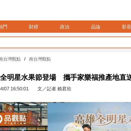
熱門
財經
政治
品論
影
暑假
南台灣觀點
南台灣觀點
全明星水果節登場 攜手家樂福推產地直
4/07 16:50:01
文／記者 賴君欣