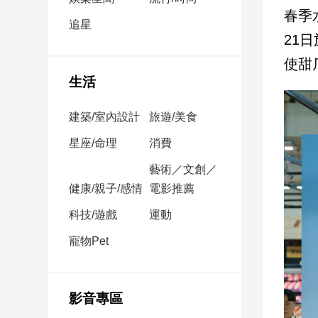
民
春季
調
追星
21
國
會
使甜
焦
生活
點
建築/室內設計
旅遊/美食
觀
星座/命理
消費
點
藝術／文創／
健康/親子/感情
電影推薦
兩
岸/
科技/遊戲
運動
國
際
寵物Pet
社
會/
地
影音專區
方