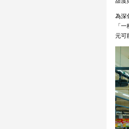
甜度
娛
為深
樂
「一
娛
元可
樂
星
聞
流
行/
時
尚
追
星
生
活