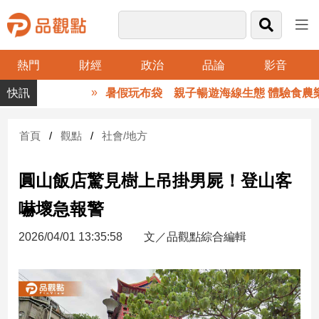
熱門
財經
政治
品論
影音
品
暑假玩布袋 親子暢遊海線生態 體驗食農樂
觀
點
財
首頁
觀點
社會/地方
經
圓山飯店驚見樹上吊掛男屍！登山客
台
灣
嚇壞急報警
財
經
2026/04/01 13:35:58
文／品觀點綜合編輯
新
聞
產
經/
股