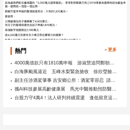
寵
物
Pet
影
音
» 更多
熱門
專
區
4000萬借款只有1810萬申報 游淑慧追問鄭朝方：2190萬差額去哪了
白海豚颱風逼近 五峰水梨緊急搶收 徐欣瑩臉書急呼「搶救五峰水梨」
合
副主任涉酒駕肇事 吉安鄉公所：酒駕零容忍 請辭獲准
作
攜AI科技參展高齡健康展 馬光中醫推動預防醫學迎接長壽新經濟
媒
台股力守4萬4！法人研判持續震盪 逢低留意這些族群
體
投
稿