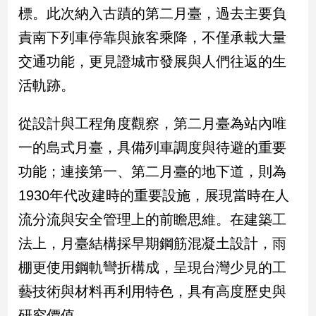
新
標。此次納入古蹟的第二月臺，過去主要負
冠
責南下列車停靠與旅客乘降，不僅承載大量
病
毒
交通功能，更見證城市發展與人們往返的生
專
區
活軌跡。
從設計與工程角度觀察，第二月臺為站內唯
南
一的島式月臺，具備列車調度與待避的重要
台
功能；連接第一、第二月臺的地下道，則為
灣
觀
1930年代改建時的重要設施，展現當時在人
點
流分流與安全管理上的前瞻思維。在建築工
南
法上，月臺結構採早期鋼筋混凝土設計，雨
台
棚更使用鋼軌彎折構成，呈現台灣少見的工
灣
觀
藝技術與材料再利用特色，具有高度歷史與
點
研究價值。