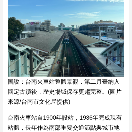
民
調
國
會
焦
點
觀
點
兩
圖說：台南火車站整體景觀，第二月臺納入
岸/
國定古蹟後，歷史場域保存更趨完整。(圖片
國
際
來源/台南市文化局提供)
社
會/
台南火車站自1900年設站，1936年完成現有
地
方
站體，長年作為南部重要交通節點與城市地