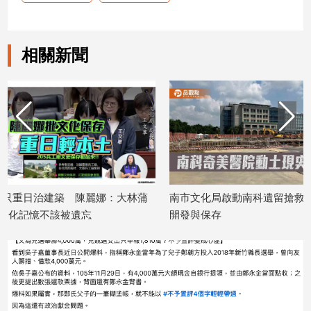
子/
感
情
相關新聞
藝
術
／
文
創
／
電
影
推
薦
蒲
南市文化局啟動南科遺留搶救發掘 兼顧
三日聚集百家品牌
開發與保存
生活
科
技/
2026/04/16
2026/04/09
遊
戲
運
動