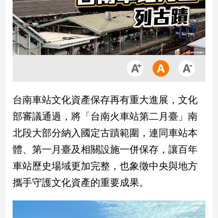
市
房
地
產
品
觀
台南車站文化資產保存再有重大進展，文化
點
政
部審議通過，將「台南火車站第二月臺」南
治
北段大部分納入國定古蹟範圍，連同車站本
政
體、第一月臺及相關設施一併保存，讓百年
治
車站歷史場域更加完整，也象徵中央與地方
焦
點
攜手守護文化資產的重要成果。
品
觀
點