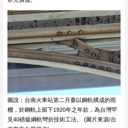
娛
樂
娛
樂
星
聞
流
行/
時
尚
追
星
圖說：台南火車站第二月臺以鋼軌構成的雨
棚，於鋼軌上留下1920年之年款，為台灣罕
生
見40磅級綱軌彎折技術工法。 (圖片來源/台
活