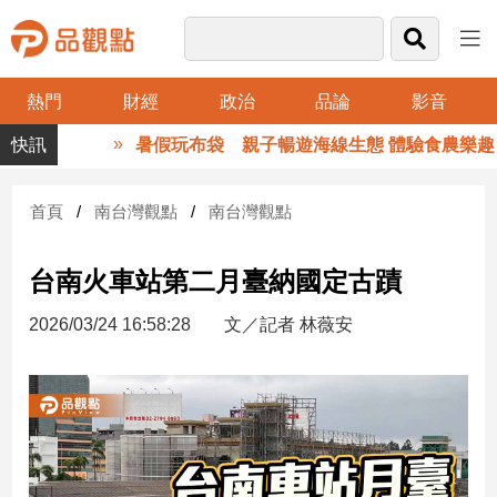
熱門
財經
政治
品論
影音
品
暑假玩布袋 親子暢遊海線生態 體驗食農樂趣
觀
點
財
首頁
南台灣觀點
南台灣觀點
經
台南火車站第二月臺納國定古蹟
台
灣
2026/03/24 16:58:28
文／記者 林薇安
財
經
新
聞
產
經/
股