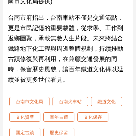
南市文化局提供)
建
築/
台南市府指出，台南車站不僅是交通節點，
室
更是市民記憶的重要載體，從求學、工作到
內
設
返鄉團聚，承載無數人生片段。未來將結合
計
鐵路地下化工程與周邊整體規劃，持續推動
旅
遊/
古蹟修復與再利用，在兼顧交通發展的同
美
時，保留歷史風貌，讓百年鐵道文化得以延
食
星
續並被更多世代看見。
座/
命
理
台南市文化局
台南火車站
鐵道文化
消
費
文化資產
百年古蹟
文化保存
健
康/
國定古蹟
歷史保留
親