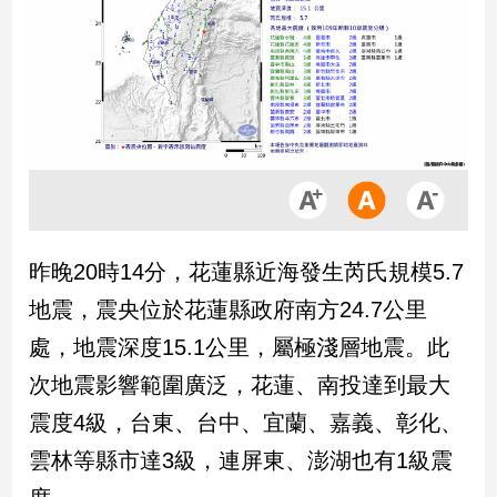
市
房
地
產
品
觀
點
政
昨晚20時14分，花蓮縣近海發生芮氏規模5.7
治
地震，震央位於花蓮縣政府南方24.7公里
政
處，地震深度15.1公里，屬極淺層地震。此
治
次地震影響範圍廣泛，花蓮、南投達到最大
焦
點
震度4級，台東、台中、宜蘭、嘉義、彰化、
品
雲林等縣市達3級，連屏東、澎湖也有1級震
觀
點