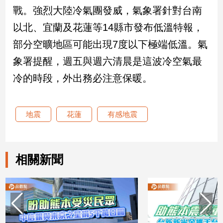
戰。強烈大陸冷氣團發威，氣象署針對台南
娛
以北、宜蘭及花蓮等14縣市發布低溫特報，
樂
部分空曠地區可能出現7度以下極端低溫。氣
象署提醒，週五與週六清晨是這波冷空氣最
娛
樂
冷的時段，外出務必注意保暖。
星
聞
流
地震
花蓮
有感地震
行/
時
尚
追
相關新聞
星
生
活