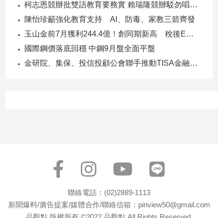
柯志恩競辦批雙語教育要務實 賴瑞隆競辦駁勿唱衰高雄
子/
感
陳怡珍籲強化教育支持 AI、防毒、家教三箭齊發
情
玉山金前7月獲利244.4億！創同期新高 稅後EPS自結1.51元
藝
國際鋼價落底回穩 中鋼9月盤全面平盤
術
金研院、集保、投信投顧公會聯手推動TISA金融教育 將辦150場宣講
／
文
創
／
電
影
推
薦
科
技/
遊
戲
聯絡電話：(02)2889-1113
運
新聞爆料/廣告提案/媒體合作/聯絡信箱：pinview50@gmail.com
動
品觀點 版權所有 ©2022 品觀點 All Rights Reserved.