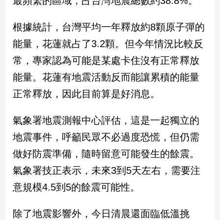
最頻繁的區域，占台灣地震總數約38.8%。
新
冠
根據統計，台灣平均一年釋放約8顆原子彈的
病
毒
能量，花蓮就占了3.2顆。但今年情況比較反
專
區
常，專家認為可能是某處卡住沒有正常釋放
能量。花蓮有地震活動反而能讓累積的能量
正常釋放，因此目前算是好消息。
南
台
氣象署地震測報中心評估，這是一起獨立的
灣
觀
地震事件，呼籲民眾不必過度恐慌，但仍需
點
做好防震準備，隨時留意可能發生的餘震。
南
氣象署技正表示，未來3到5天左右，需要注
台
意規模4.5到5的餘震可能性。
灣
觀
點
除了地震影響外，今日清晨還面臨低溫挑