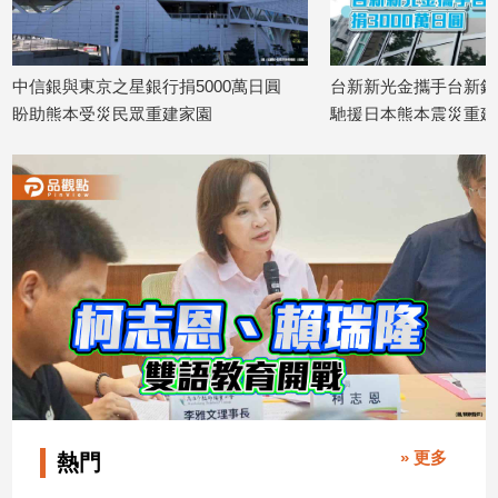
建
築/
室
捐5000萬日圓
台新新光金攜手台新銀 捐3000萬日圓
熊本
內
家園
馳援日本熊本震災重建
所
設
2026/07/30
2026
計
旅
遊/
美
食
星
座/
命
理
消
費
健
» 更多
熱門
康/
親