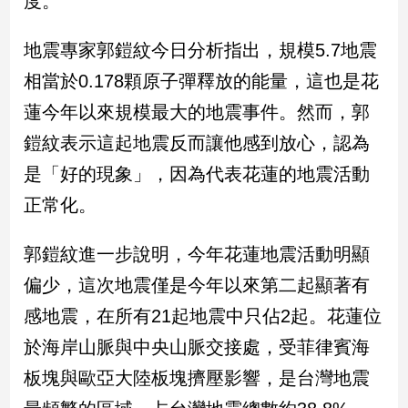
度。
民
調
地震專家郭鎧紋今日分析指出，規模5.7地震
國
會
相當於0.178顆原子彈釋放的能量，這也是花
焦
蓮今年以來規模最大的地震事件。然而，郭
點
鎧紋表示這起地震反而讓他感到放心，認為
是「好的現象」，因為代表花蓮的地震活動
觀
正常化。
點
兩
郭鎧紋進一步說明，今年花蓮地震活動明顯
岸/
偏少，這次地震僅是今年以來第二起顯著有
國
際
感地震，在所有21起地震中只佔2起。花蓮位
社
於海岸山脈與中央山脈交接處，受菲律賓海
會/
地
板塊與歐亞大陸板塊擠壓影響，是台灣地震
方