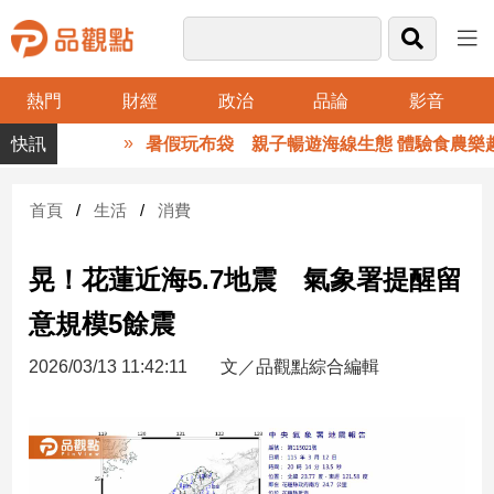
熱門
財經
政治
品論
影音
品
暑假玩布袋 親子暢遊海線生態 體驗食農樂趣
觀
點
財
首頁
生活
消費
經
晃！花蓮近海5.7地震 氣象署提醒留
台
灣
意規模5餘震
財
經
2026/03/13 11:42:11
文／品觀點綜合編輯
新
聞
產
經/
股