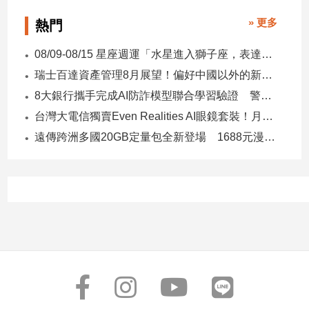
建
» 更多
熱門
築/
室
08/09-08/15 星座週運「水星進入獅子座，表達力、自信與創意提升」
內
瑞士百達資產管理8月展望！偏好中國以外的新興市場 看好這些產業
設
計
8大銀行攜手完成AI防詐模型聯合學習驗證 警示帳戶準確度提升2倍
旅
台灣大電信獨賣Even Realities AI眼鏡套裝！月付1399元 專案價3990
遊/
遠傳跨洲多國20GB定量包全新登場 1688元漫遊逾百國家！
美
食
星
座/
命
理
消
費
健
康/
親