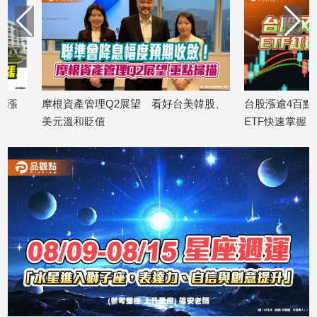
娛
樂
娛
樂
摩根資產管理Q2展望 看好台美韓股、
台股漲逾4百點又創新
星
美元溫和貶值
ETF快速掌握
聞
2026/04/23
2026/04/20
流
行/
時
尚
追
星
生
活