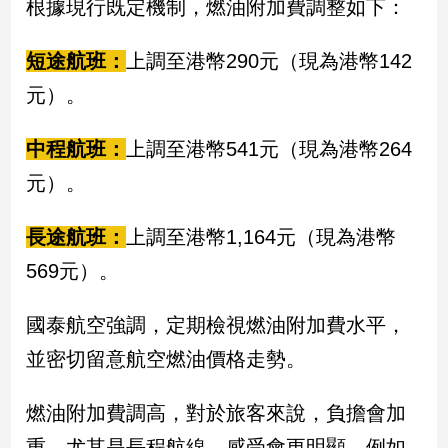
根據現行既定機制，燃油附加費調整如下：
民
調
短途航班：
上調至港幣290元（現為港幣142
國
會
元）。
焦
點
中程航班：
上調至港幣541元（現為港幣264
元）。
觀
點
長途航班：
上調至港幣1,164元（現為港幣
569元）。
兩
岸/
國
國泰航空強調，定期檢視燃油附加費水平，
際
並密切留意航空燃油價格走勢。
社
會/
地
燃油附加費調高，對於旅客來說，負擔會加
方
重，尤其是長程航線，感受會更明顯，例如