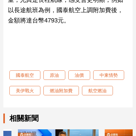
新
以長途航班為例，國泰航空上調附加費後，
冠
病
金額將達台幣4793元。
毒
專
區
南
台
灣
國泰航空
原油
油價
中東情勢
觀
點
美伊戰火
燃油附加費
航空燃油
南
台
灣
相關新聞
觀
點