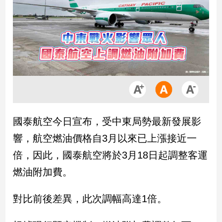
市
房
地
產
品
觀
點
政
國泰航空今日宣布，受中東局勢最新發展影
治
響，航空燃油價格自3月以來已上漲接近一
政
倍，因此，國泰航空將於3月18日起調整客運
治
燃油附加費。
焦
點
品
對比前後差異，此次調幅高達1倍。
觀
點