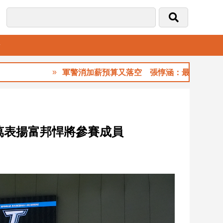
音
軍警消加薪預算又落空 張惇涵：最晚10月與立法院
萬表揚富邦悍將參賽成員