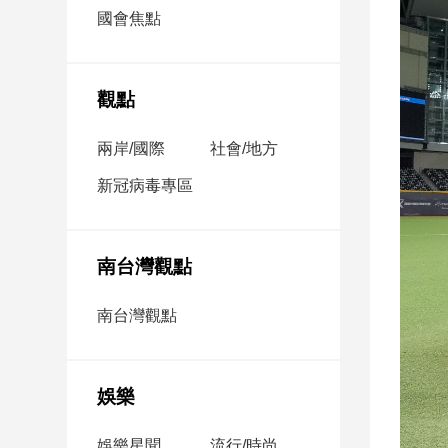
市
國會焦點
房
地
產
觀點
兩岸/國際
社會/地方
品
觀
新冠病毒專區
點
政
治
南台灣觀點
政
南台灣觀點
治
焦
點
娛樂
品
觀
點
娛樂星聞
流行/時尚