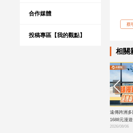
新
冠
合作媒體
病
毒
蔡
專
區
投稿專區【我的觀點】
相關
南
台
灣
觀
點
南
台
銀行攜手完成AI防詐模型聯合學習驗
遠傳跨洲多國20GB定量包
灣
觀
警示帳戶準確度提升2倍
1688元漫遊逾百國家！
點
08/06
2026/08/06