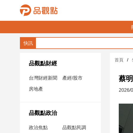
品
觀
點
財
首頁
經
品觀點財經
台
蔡明
台灣財經新聞
產經/股市
灣
財
房地產
2026/0
經
新
聞
品觀點政治
產
經/
政治焦點
品觀點民調
股