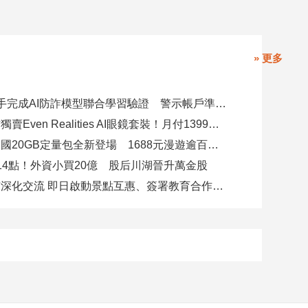
» 更多
8大銀行攜手完成AI防詐模型聯合學習驗證 警示帳戶準確度提升2倍
台灣大電信獨賣Even Realities AI眼鏡套裝！月付1399元 專案價3990
遠傳跨洲多國20GB定量包全新登場 1688元漫遊逾百國家！
14點！外資小買20億 股后川湖晉升萬金股
高雄陸奧市深化交流 即日啟動景點互惠、簽署教育合作MOU