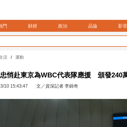
熱門
財經
政治
品論
影
生活
運動
忠悄赴東京為WBC代表隊應援 頒發240
3/10 15:43:47
文／資深記者 李錦奇