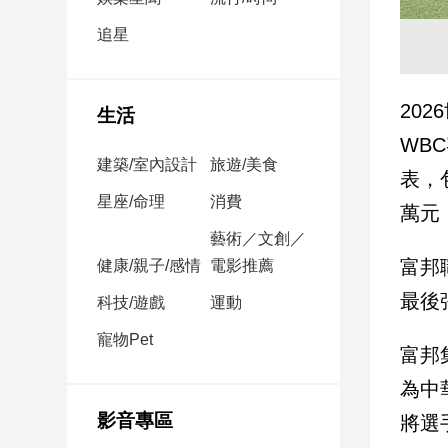
民
調
追星
國
會
焦
20
生活
點
WB
建築/室內設計
旅遊/美食
表，
觀
星座/命理
消費
萬元
點
藝術／文創／
富邦
健康/親子/感情
電影推薦
兩
岸/
最後
科技/遊戲
運動
國
際
寵物Pet
富邦
社
會/
為中
地
影音專區
將選
方