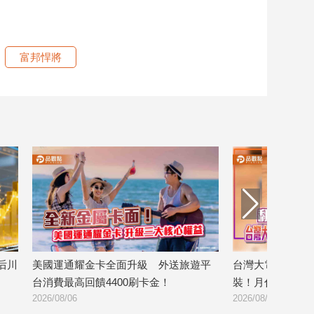
富邦悍將
耀金卡全面升級 外送旅遊平
台灣大電信獨賣Even Realities AI
回饋4400刷卡金！
裝！月付1399元 專案價3990
2026/08/06