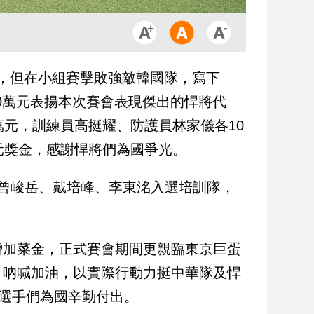
強，但在小組賽擊敗強敵韓國隊，寫下
0萬元表揚本次賽會表現傑出的悍將代
萬元，訓練員高挺耀、防護員林家儀各10
元獎金，感謝悍將們為國爭光。
曾峻岳、戴培峰、李東洺入選培訓隊，
贈加菜金，正式賽會期間更親臨東京巨蛋
巾吶喊加油，以實際行動力挺中華隊及悍
勞選手們為國辛勤付出。