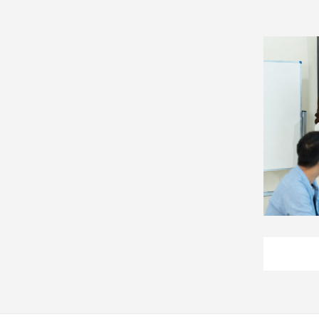
娛
樂
娛
樂
星
聞
流
行/
時
尚
追
星
生
活