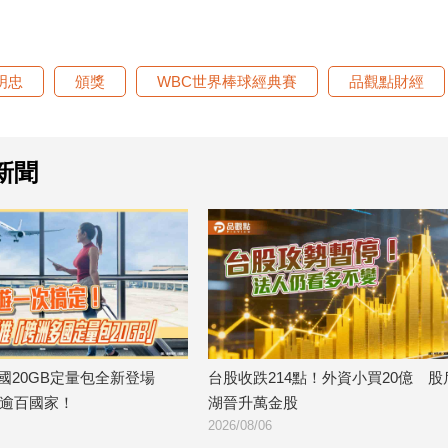
明忠
頒獎
WBC世界棒球經典賽
品觀點財經
新聞
全新登場
台股收跌214點！外資小買20億 股后川
美國運通
湖晉升萬金股
台消費最高
2026/08/06
2026/08/06