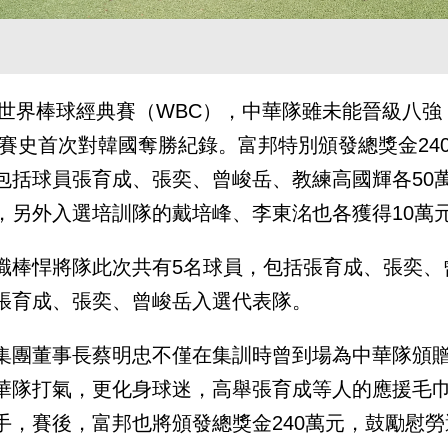
26世界棒球經典賽（WBC），中華隊雖未能晉級八
C賽史首次對韓國奪勝紀錄。富邦特別頒發總獎金24
包括球員張育成、張奕、曾峻岳、教練高國輝各50
，另外入選培訓隊的戴培峰、李東洺也各獲得10萬
職棒悍將隊此次共有5名球員，包括張育成、張奕、
張育成、張奕、曾峻岳入選代表隊。
集團董事長蔡明忠不僅在集訓時曾到場為中華隊頒
華隊打氣，更化身球迷，高舉張育成等人的應援毛
手，賽後，富邦也將頒發總獎金240萬元，鼓勵慰