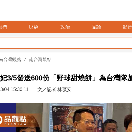
熱門
財經
政治
品論
影
南台灣觀點
南台灣觀點
妃3/5發送600份「野球甜燒餅」為台灣隊
3/04 15:30:11
文／記者 林薇安