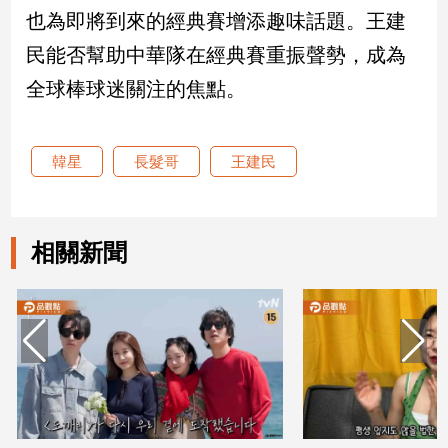
也為即將到來的經典賽增添趣味話題。王建
娛
民能否幫助中華隊在經典賽重振聲勢，成為
樂
全球棒球迷關注的焦點。
娛
樂
韓星
長髮哥
王建民
星
聞
流
行/
相關新聞
時
尚
追
星
生
活