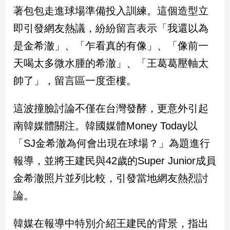
民
著包包走進球場準備投入訓練。這個造型立
調
即引發網友熱議，紛紛留言表示「我還以為
國
會
是金希澈」、「乍看真的有像」、「像前一
焦
天喝太多微水腫的希澈」、「王葛葛壓軸太
點
帥了」，留言區一度歪樓。
觀
這波撞臉討論不僅在台灣發酵，更意外引起
點
南韓媒體關注。韓國媒體Money Today以
兩
「SJ金希澈為何會出現在球場？」為題進行
岸/
報導，並將王建民與42歲的Super Junior成員
國
際
金希澈照片並列比較，引發當地網友熱烈討
社
論。
會/
地
方
韓媒在報導中特別介紹王建民的背景，指出