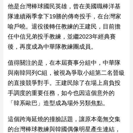
新
他是台灣棒球國民英雄，曾在美國職棒洋基
冠
隊連續兩季拿下19勝的傳奇投手，在台灣家
病
毒
喻戶曉。退役後轉任教練的王建民，目前擔
專
區
任中信兄弟投手教練，並繼2023年經典賽
後，再度成為中華隊教練團成員。
南
值得關注的是，在本屆賽事分組中，中華隊
台
與南韓同列C組，被視為爭取小組第二名晉級
灣
觀
的直接競爭對手。王建民除了在場上肩負投
點
手調度的重要任務，如今也因這個意外的
南
「韓系歐巴」造型成為場外另類焦點。
台
灣
這個跨海延燒的撞臉話題，讓原本毫無交集
觀
點
的台灣棒球教練與韓國偶像明星產生連結，