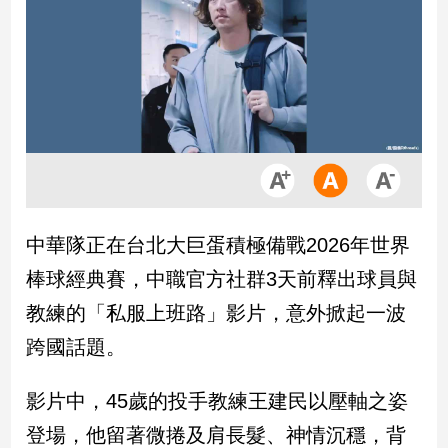
市
房
地
產
品
觀
點
政
中華隊正在台北大巨蛋積極備戰2026年世界
治
棒球經典賽，中職官方社群3天前釋出球員與
政
教練的「私服上班路」影片，意外掀起一波
治
跨國話題。
焦
點
品
影片中，45歲的投手教練王建民以壓軸之姿
觀
登場，他留著微捲及肩長髮、神情沉穩，背
點