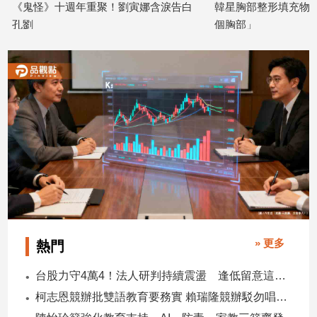
《鬼怪》十週年重聚！劉寅娜含淚告白
韓星胸部整形填充物竟
建
孔劉
個胸部」
築/
2026/06/12
2026/06/12
室
內
設
計
旅
遊/
美
食
星
座/
命
理
» 更多
熱門
消
費
台股力守4萬4！法人研判持續震盪 逢低留意這些族群
健
柯志恩競辦批雙語教育要務實 賴瑞隆競辦駁勿唱衰高雄
康/
親