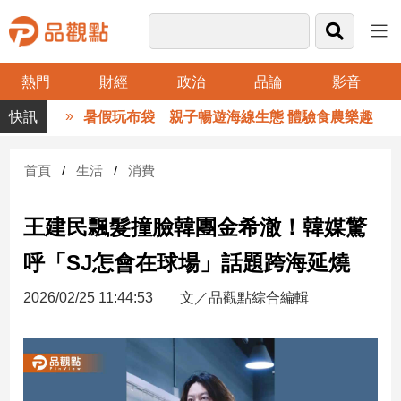
熱門
財經
政治
品論
影音
品
暑假玩布袋 親子暢遊海線生態 體驗食農樂趣
觀
點
財
首頁
生活
消費
經
王建民飄髮撞臉韓團金希澈！韓媒驚
台
灣
呼「SJ怎會在球場」話題跨海延燒
財
經
2026/02/25 11:44:53
文／品觀點綜合編輯
新
聞
產
經/
股