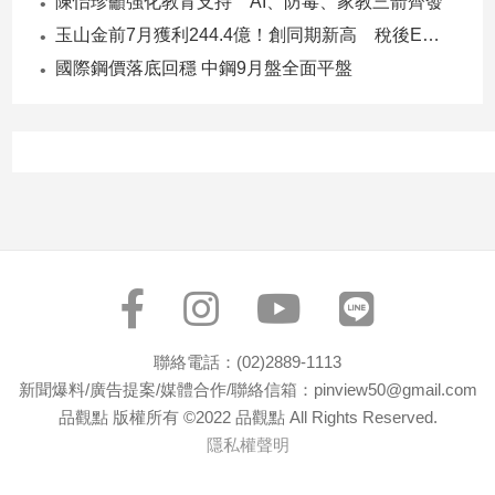
陳怡珍籲強化教育支持 AI、防毒、家教三箭齊發
子/
玉山金前7月獲利244.4億！創同期新高 稅後EPS自結1.51元
感
情
國際鋼價落底回穩 中鋼9月盤全面平盤
藝
術
／
文
創
／
電
影
推
薦
科
聯絡電話：(02)2889-1113
技/
新聞爆料/廣告提案/媒體合作/聯絡信箱：pinview50@gmail.com
遊
戲
品觀點 版權所有 ©2022 品觀點 All Rights Reserved.
隱私權聲明
運
動