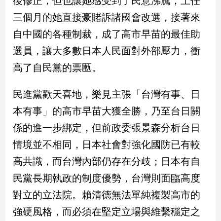
後修正，但也讓她感受到了民意沸騰，上任
新
三個月的她直接豪賭訴諸國會改選，接著來
冠
病
自中國的各種制裁，成了高市早苗的最佳助
毒
專
選員，讓大多數日本人民面對外部壓力，衝
區
高了自民黨的票匭。
民進黨歡天喜地，樂見主張「台灣有事、日
南
台
本有事」的高市早苗大獲全勝，乃至台日關
灣
係的進一步綁定，但前政委張景森分析台日
觀
情境並不相同，日本社會對強化國防已有較
點
高共識，而台灣內部仍存在分歧；日本有自
南
民黨長期執政的制度優勢，台灣則面臨高度
台
灣
對立的立法院。賴清德無法單純複製高市的
觀
點
強硬風格，而必須在堅定立場與維繫穩定之