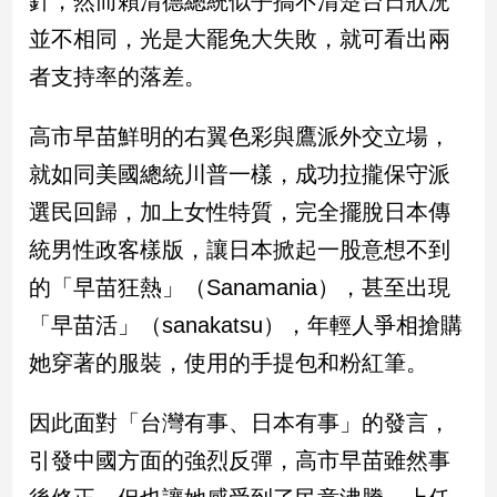
針，然而賴清德總統似乎搞不清楚台日狀況
民
並不相同，光是大罷免大失敗，就可看出兩
調
國
者支持率的落差。
會
焦
高市早苗鮮明的右翼色彩與鷹派外交立場，
點
就如同美國總統川普一樣，成功拉攏保守派
選民回歸，加上女性特質，完全擺脫日本傳
觀
統男性政客樣版，讓日本掀起一股意想不到
點
的「早苗狂熱」（Sanamania），甚至出現
兩
「早苗活」（sanakatsu），年輕人爭相搶購
岸/
國
她穿著的服裝，使用的手提包和粉紅筆。
際
社
因此面對「台灣有事、日本有事」的發言，
會/
地
引發中國方面的強烈反彈，高市早苗雖然事
方