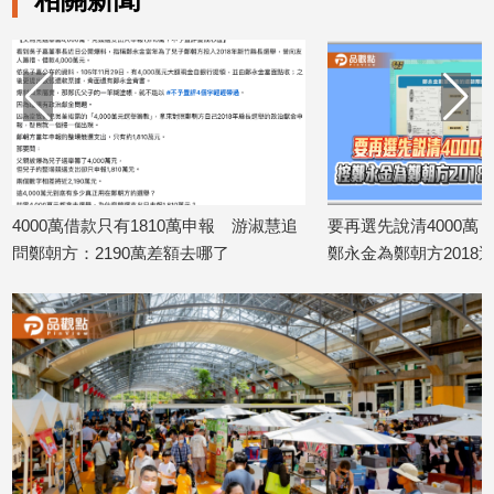
寵
物
Pet
影
音
專
區
萬申報 游淑慧追
要再選先說清4000萬！吳子嘉秀票據 控
遠傳跨
去哪了
鄭永金為鄭朝方2018選縣長籌錢至今未
168
2026/08
還
合
2026/08/07
作
媒
體
投
稿