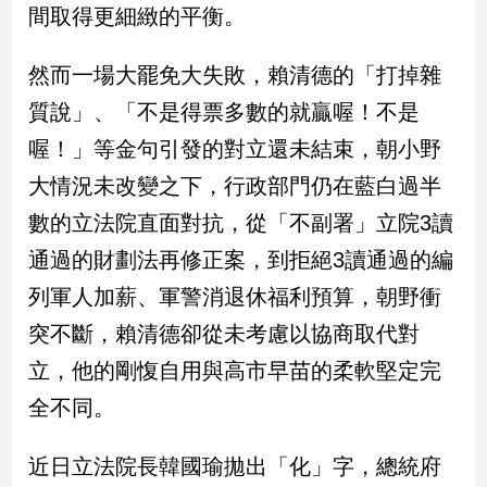
間取得更細緻的平衡。
娛
然而一場大罷免大失敗，賴清德的「打掉雜
樂
質說」、「不是得票多數的就贏喔！不是
娛
喔！」等金句引發的對立還未結束，朝小野
樂
星
大情況未改變之下，行政部門仍在藍白過半
聞
數的立法院直面對抗，從「不副署」立院3讀
流
行/
通過的財劃法再修正案，到拒絕3讀通過的編
時
列軍人加薪、軍警消退休福利預算，朝野衝
尚
突不斷，賴清德卻從未考慮以協商取代對
追
星
立，他的剛愎自用與高市早苗的柔軟堅定完
全不同。
生
近日立法院長韓國瑜拋出「化」字，總統府
活