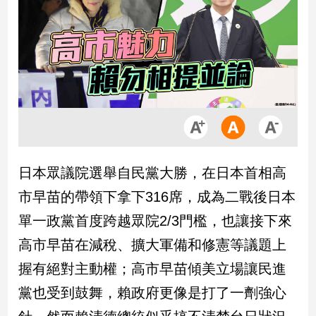
市
房
地
產
品
觀
點
政
日本眾議院選舉自民黨大勝，在日本首相高
治
市早苗的帶領下拿下316席，成為二戰後日本
政
單一政黨首度跨越眾院2/3門檻，也讓接下來
治
高市早苗在減稅、擴大軍備和修憲等議題上
焦
點
握有絕對主動權；高市早苗傾美立場讓民進
品
黨也受到鼓舞，賴政府更像是打了一劑強心
觀
點