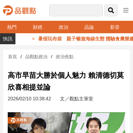
熱門
財經
政治
品論
影音
品
暑假玩布袋 親子暢遊海線生態 體驗食農樂趣
觀
點
財
首頁
品觀點政治
政治焦點
經
高市早苗大勝於個人魅力 賴清德切莫
台
灣
欣喜相提並論
財
經
2026/02/10 10:38:42
文／觀點主筆室
新
聞
產
經/
股