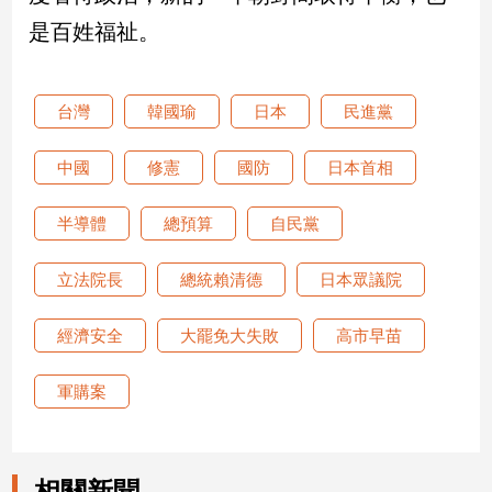
子/
是百姓福祉。
感
情
藝
台灣
韓國瑜
日本
民進黨
術
／
中國
修憲
國防
日本首相
文
創
／
半導體
總預算
自民黨
電
影
立法院長
總統賴清德
日本眾議院
推
薦
經濟安全
大罷免大失敗
高市早苗
科
技/
遊
軍購案
戲
運
動
相關新聞