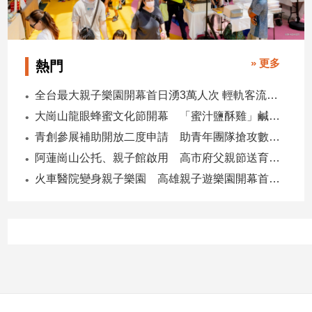
專
區
【我
» 更多
熱門
的
觀
全台最大親子樂園開幕首日湧3萬人次 輕軌客流增20倍
點】
大崗山龍眼蜂蜜文化節開幕 「蜜汁鹽酥雞」鹹甜跨界搶話題
青創參展補助開放二度申請 助青年團隊搶攻數位轉型商機
阿蓮崗山公托、親子館啟用 高市府父親節送育兒暖禮
火車醫院變身親子樂園 高雄親子遊樂園開幕首日爆棚