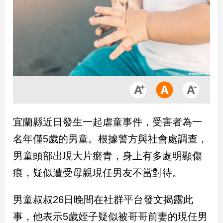
市
房
地
產
品
觀
點
政
宜蘭縣近日發生一起虐童事件，受害者為一
治
名年僅5歲的男童。根據警方與社會處調查，
政
男童頭部出現大片瘀青，身上有多處明顯傷
治
痕，疑似遭受母親現任男友不當對待。
焦
點
品
男童叔叔26日晚間在社群平台發文揭露此
觀
事，他表示5歲姪子疑似被哥哥前妻的現任男
點