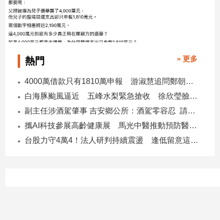
子/
感
情
藝
術
» 更多
熱門
／
文
4000萬借款只有1810萬申報 游淑慧追問鄭朝方：2190萬差額去哪了
創
白海豚颱風逼近 五峰水梨緊急搶收 徐欣瑩臉書急呼「搶救五峰水梨」
／
電
副主任涉酒駕肇事 吉安鄉公所：酒駕零容忍 請辭獲准
影
攜AI科技參展高齡健康展 馬光中醫推動預防醫學迎接長壽新經濟
推
薦
台股力守4萬4！法人研判持續震盪 逢低留意這些族群
科
技/
遊
戲
運
動