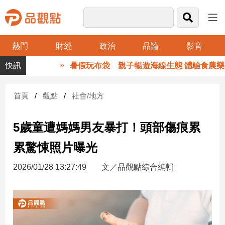
熱門
財經
政治
品論
影音
品
暑假玩布袋 親子暢遊海線生態 體驗食農樂趣
觀
點
財
首頁
觀點
社會/地方
經
5歲童遭媽媽男友暴打！頭部傷痕累
台
灣
累驚悚照片曝光
財
經
2026/01/28 13:27:49
文／品觀點綜合編輯
新
聞
產
經/
股