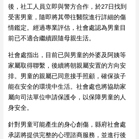
新
後，社工人員立即與警方合作，於27日找到
冠
受害男童，隨即將其帶往醫院進行詳細的傷
病
毒
情鑑定。經過專業評估，社會處認為男童目
專
區
前已不適合繼續跟隨母親生活。
社會處指出，目前已與男童的外婆及阿姨等
南
家屬取得聯繫，後續將朝親屬安置的方向安
台
排。男童的親屬已同意接手照顧，確保孩子
灣
觀
能在安全的環境中生活。社會處也將協助家
點
屬向司法單位申請保護令，以保障男童的人
南
身安全。
台
灣
針對男童可能產生的身心創傷，縣府社會處
觀
點
承諾將提供完整的心理諮商服務，並進行後