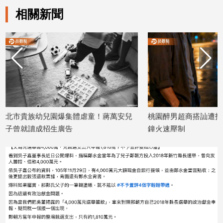
相關新聞
建
築/
室
內
設
計
旅
遊/
美
食
園爆集體虐童！蔣萬安兒
桃園醉男超商搭訕遭拒暴打正妹！警3
星
生廣告
鐘火速壓制
座/
2026/07/17
命
理
消
費
健
康/
親