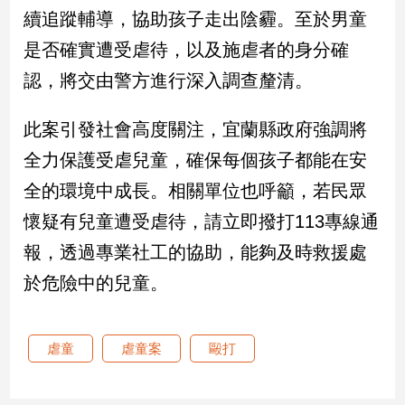
續追蹤輔導，協助孩子走出陰霾。至於男童
娛
是否確實遭受虐待，以及施虐者的身分確
樂
認，將交由警方進行深入調查釐清。
娛
此案引發社會高度關注，宜蘭縣政府強調將
樂
星
全力保護受虐兒童，確保每個孩子都能在安
聞
全的環境中成長。相關單位也呼籲，若民眾
流
行/
懷疑有兒童遭受虐待，請立即撥打113專線通
時
報，透過專業社工的協助，能夠及時救援處
尚
追
於危險中的兒童。
星
虐童
虐童案
毆打
生
活