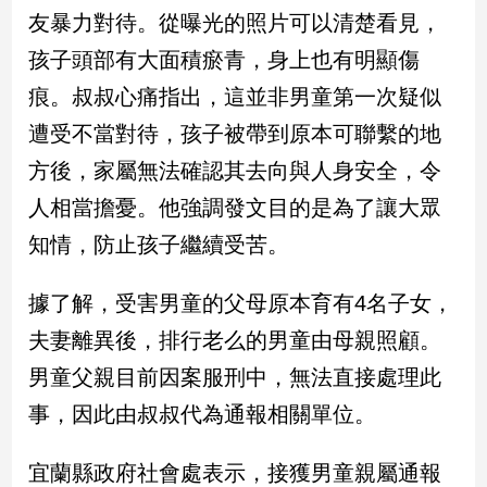
民
友暴力對待。從曝光的照片可以清楚看見，
調
孩子頭部有大面積瘀青，身上也有明顯傷
國
會
痕。叔叔心痛指出，這並非男童第一次疑似
焦
遭受不當對待，孩子被帶到原本可聯繫的地
點
方後，家屬無法確認其去向與人身安全，令
人相當擔憂。他強調發文目的是為了讓大眾
觀
知情，防止孩子繼續受苦。
點
兩
據了解，受害男童的父母原本育有4名子女，
岸/
夫妻離異後，排行老么的男童由母親照顧。
國
際
男童父親目前因案服刑中，無法直接處理此
社
事，因此由叔叔代為通報相關單位。
會/
地
方
宜蘭縣政府社會處表示，接獲男童親屬通報