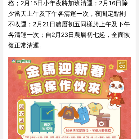
務；2月15日小年夜將加班清運；2月16日除
夕當天上午及下午各清運一次，夜間定點則
娛
不收運；2月21日農曆初五同樣於上午及下午
樂
各清運一次；自2月23日農曆初七起，全面恢
娛
樂
復正常清運。
星
聞
流
行/
時
尚
追
星
生
活