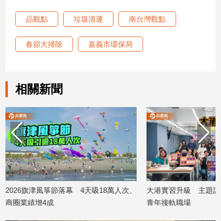
寵
物
品觀點
垃圾清運
南台灣觀點
Pet
春節大掃除
嘉義市環保局
影
音
專
相關新聞
區
合
作
媒
體
2026旗津風箏節落幕 4天吸18萬人次、
大港實習升級 主題課
商圈業績增4成
青年接軌職場
投
2026/08/10
2026/08/10
稿