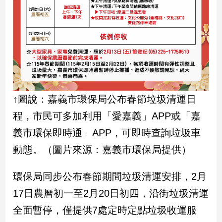
新
冠
病
毒
專
區
南
↑圖說：嘉義市環保局公布春節垃圾清運日
台
程，市民可多加利用「愛嘉義」APP或「嘉
灣
義市環保即時通」APP，可即時查詢垃圾車
觀
點
動態。（圖片來源：嘉義市環保局提供）
南
環保局同步公布春節期間垃圾清運安排，2月
台
灣
17日農曆初一至2月20日初四，沿街垃圾清運
觀
全面暫停，僅提供7處定時定點垃圾收運服
點