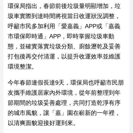
環保局指出，春節前後垃圾量明顯增加，垃
子/
感
圾車實際到達時間將視當日收運狀況調整，
情
呼籲市民多加利用「愛嘉義」APP或「嘉義
藝
術
市環保即時通」APP，即時掌握垃圾車動
／
態，並確實落實垃圾分類、廚餘瀝乾及妥善
文
創
打包後再交付清運，以提升收運效率並維護
／
電
環境整潔。
影
推
今年春節連假長達9天，環保局也呼籲市民朋
薦
友攜手維護居家內外環境，從年前整理到年
科
技/
節期間的垃圾妥善處理，共同打造乾淨有序
遊
戲
的城市風貌，讓「嘉」園在嶄新的一年裡，
運
以清爽面貌迎接好運到來。
動