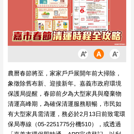
市
房
地
產
品
觀
點
政
農曆春節將至，家家戶戶展開年前大掃除，
治
象徵除舊布新、迎接新年。嘉義市政府環境
政
保護局提醒，春節前夕為大型家具與廢棄物
治
清運高峰期，為確保清運服務順暢，市民如
焦
點
有大型家具需清運，務必於2月13日前致電環
品
保局專線（05-2251775分機510），或透過
觀
點