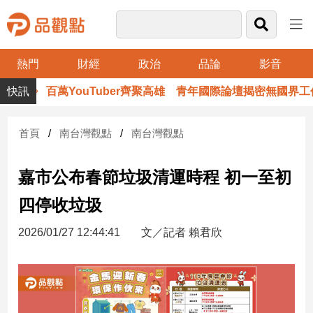
熱門
財經
政治
品論
影音
品
百萬YouTuber齊聚高雄 青年國際論壇揭密無國界工作術
觀
點
財
首頁
南台灣觀點
南台灣觀點
經
嘉市公布春節垃圾清運時程 初一至初
台
灣
四停收垃圾
財
經
2026/01/27 12:44:41
文／記者 賴君欣
新
聞
產
經/
股