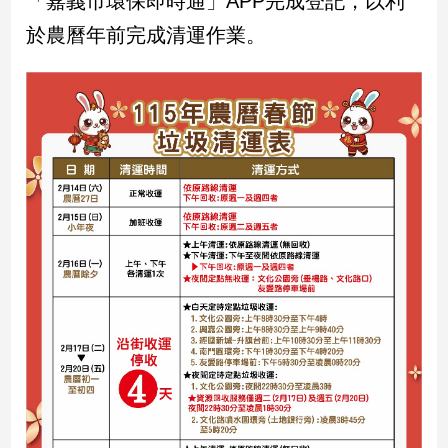
「嘉義市環保即時通」APP完成登記，以利
民
於農曆年前完成清運作業。
調
國
會
焦
點
觀
點
兩
岸/
國
際
社
會/
地
方