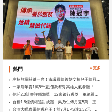
專
區
【我
的
觀
點】
» 更多
熱門
左楠無黨關鍵一席！市議員陳善慧交棒兒子陳冠宇 一人參選 兩代服務
一家店年賣1萬5千隻招牌烤鴨 高雄人氣餐廳「鴨點棧」展新店
信託2.0計畫評鑑頒獎！12家銀行獲獎 董總親臨領獎
台糖1.8億債權追討成謎 吳乃仁傳月還5萬 王鴻薇轟：要還到379歲
台灣大蟬聯電信獲利王！前7月EPS達3.32元 中華電3.11、遠傳2.46元