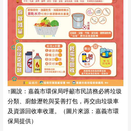
建
築/
室
內
設
計
旅
遊/
美
食
星
座/
命
↑圖說：嘉義市環保局呼籲市民請務必將垃圾
理
分類、廚餘瀝乾與妥善打包，再交由垃圾車
消
費
及資源回收車收運。（圖片來源：嘉義市環
健
保局提供）
康/
親