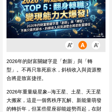
市
房
地
產
品
觀
點
政
2026年的財富關鍵字是「創新」與「轉
治
型」。不再只靠死薪水，斜槓收入與資源整
政
合將是致富捷徑。
治
焦
2026年重量級星象--海王星、土星、天王星
點
品
大搬家，這是一個舊秩序瓦解、新能量萌發
觀
的轉折年，但某些星座卻能趁勢而起，在財
點