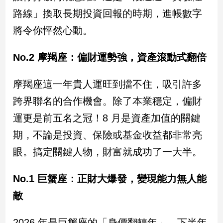
路線」換取長期投資回報的時期，進帳數字
娛
將令你怦然心動。
樂
No.2 摩羯座：偏財運勢強，資產滾動式翻倍
娛
樂
星
摩羯座這一年貴人運旺到擋不住，吸引許多
聞
跨界聯名的合作機會。除了本業穩定，偏財
流
運更是前五名之冠！8 月是資產加值的關鍵
行/
時
期，不論是投資、保險或基金收益都非常亮
尚
眼。搞定關鍵人物，財富就成功了一大半。
追
星
No.1 巨蟹座：正財大爆發，變現能力無人能
敵
生
活
2026 年是巨蟹座的「身價翻轉年」。下半年