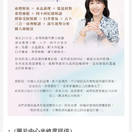
子/
感
情
藝
術
／
文
創
／
電
影
推
薦
科
技/
遊
戲
運
動
↑（圖片由心光維度提供）