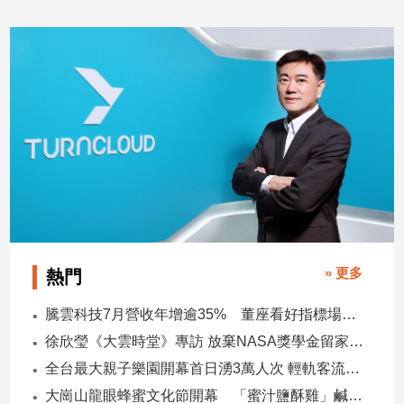
2026/07/20
2026/07/10
專
區
【我
的
觀
點】
» 更多
熱門
騰雲科技7月營收年增逾35% 董座看好指標場域複製動能
徐欣瑩《大雲時堂》專訪 放棄NASA獎學金留家鄉 主張雙AI治縣讓城市更科技更有愛
全台最大親子樂園開幕首日湧3萬人次 輕軌客流增20倍
大崗山龍眼蜂蜜文化節開幕 「蜜汁鹽酥雞」鹹甜跨界搶話題