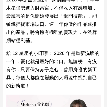
建
木星強勢進入財帛宮，不僅收入有感增加，
築/
最厲害的是你開始發展出「獨門技能」，能
室
內
敏銳捕捉市場缺口。這一年你做的作品或推
設
計
出的產品，將會擁有極強的變現力，在洗牌
旅
期站穩利基。
遊/
美
給 12 星座的小叮嚀： 2026 年是重新洗牌的
食
一年，變化就是最好的出口。無論榜上有沒
星
座/
有你，只要保持赤子之心，善用身邊的新工
命
理
具，每個人都能在變動的大環境中找到自己
消
的新軌道！
費
健
康/
親