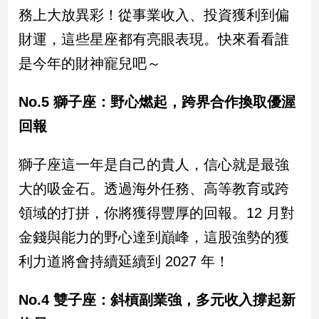
民
務上大放異彩！從事業收入、投資獲利到偏
調
財運，這些星座都有亮眼表現。快來看看誰
國
會
是今年的財神寵兒吧～
焦
點
No.5 獅子座：野心燃起，跨界合作換取優渥
回報
觀
點
獅子座這一年是自己的貴人，信心就是最強
大的吸金石。透過海外任務、高等教育或跨
兩
岸/
領域的打拼，你將獲得豐厚的回報。12 月對
國
金錢與能力的野心達到巔峰，這股強勢的獲
際
利力道將會持續延續到 2027 年！
社
會/
地
No.4 雙子座：斜槓副業強，多元收入撐起新
方