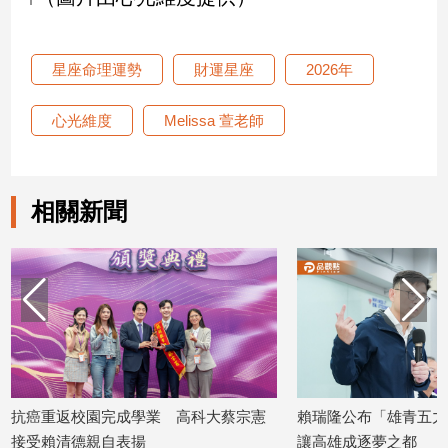
寵
物
Pet
星座命理運勢
財運星座
2026年
心光維度
Melissa 萱老師
影
音
專
區
相關新聞
合
作
媒
體
投
抗癌重返校園完成學業 高科大蔡宗憲
賴瑞隆公布「雄青五力
稿
接受賴清德親自表揚
讓高雄成逐夢之都