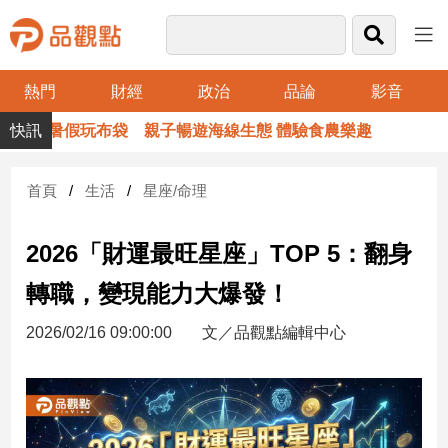
熱門
財經
政治
品論
影音
品
暑假玩布袋 親子暢遊海線生態 體驗食農樂趣
觀
點
財
首頁
生活
星座/命理
經
2026「財運最旺星座」TOP 5：翻身
台
灣
轉職，變現能力大爆發！
財
經
2026/02/16 09:00:00
文／品觀點編輯中心
新
聞
產
經/
股