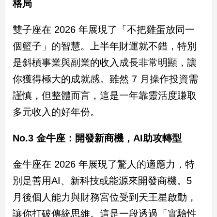
格局
新
冠
病
雙子座在 2026 年展現了「不把雞蛋放同一
毒
個籃子」的智慧。上半年財運就不錯，特別
專
區
是斜槓事業與副業的收入成長非常明顯，讓
你獲得極大的成就感。雖然 7 月操作投資需
南
謹慎，但整體而言，這是一年靠靈活度賺取
台
多元收入的好年份。
灣
觀
No.3 金牛座：開發新商機，AI助攻轉型
點
金牛座在 2026 年展現了驚人的適應力，特
南
台
別是善用AI、新科技或能源來開發商機。5
灣
觀
月後個人能力與財務宮位受到天王星啟動，
點
讓你打破傳統思維。這是一段透過「實驗性