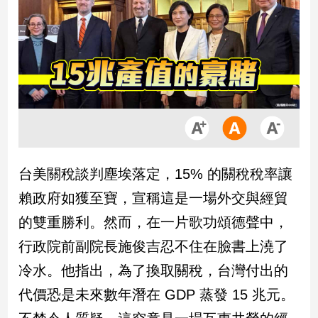
市
房
地
產
品
觀
點
政
台美關稅談判塵埃落定，15% 的關稅稅率讓
治
賴政府如獲至寶，宣稱這是一場外交與經貿
政
的雙重勝利。然而，在一片歌功頌德聲中，
治
行政院前副院長施俊吉忍不住在臉書上澆了
焦
點
冷水。他指出，為了換取關稅，台灣付出的
品
代價恐是未來數年潛在 GDP 蒸發 15 兆元。
觀
點