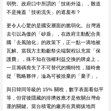
弱勢。政府口中所謂的「技術外溢」，難道
不是掩蓋「技術流失」的遮羞布？
娛
樂
更令人心驚的是國安層面的脆弱化。台灣過
娛
去引以為傲的「矽盾」，在政府主動配合美
樂
星
國「去風險化」的政策下，正一點一滴地被
聞
瓦解。當我方主動獻祭尖端製程以充當「保
流
行/
護費」，殊不知在強權利益交換的牌桌上，
時
一旦籌碼喪失了不可替代的獨特性，隨時會
尚
從「戰略夥伴」淪為可被捨棄的「棄子」。
追
星
與日韓同等級的 15% 關稅，數字表面看似平
等，但背後隱藏的排擠效應才是攸關台灣命
生
運的關鍵。當台積電的廠房在異鄉拔地而
活