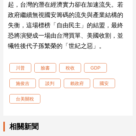
起，台灣的潛在經濟實力卻在加速流失。若
建
政府繼續無視國安籌碼的流失與產業結構的
築/
室
失衡，這場標榜「自由民主」的結盟，最終
內
設
恐將演變成一場由台灣買單、美國收割，並
計
犧牲後代子孫繁榮的「世紀之惡」。
旅
遊/
美
川普
臉書
稅收
GDP
食
星
施俊吉
談判
賴政府
國安
座/
命
理
台美關稅
消
費
健
相關新聞
康/
親