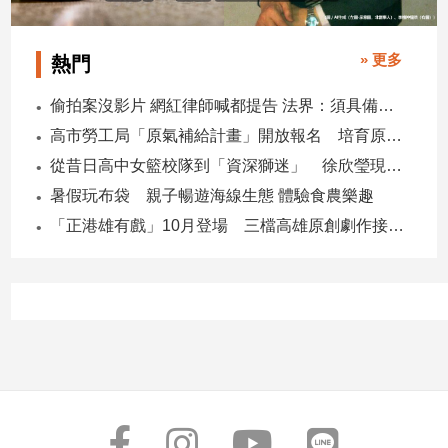
寵
物
Pet
» 更多
熱門
偷拍案沒影片 網紅律師喊都提告 法界：須具備侵權要件
影
高市勞工局「原氣補給計畫」開放報名 培育原民青年就業力與部落創新
音
從昔日高中女籃校隊到「資深獅迷」 徐欣瑩現身攻城獅開訓為球隊加油
專
暑假玩布袋 親子暢遊海線生態 體驗食農樂趣
區
「正港雄有戲」10月登場 三檔高雄原創劇作接力演出
合
作
媒
體
投
稿