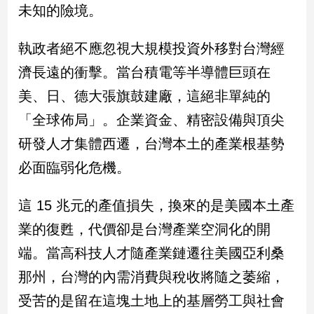
新
未知的險境。
冠
病
執政者絕不應忽視大規模投資外移對台灣經
毒
專
濟長遠的衝擊。當台積電等半導體巨頭在
區
美、日、德大張旗鼓建廠，這絕非單純的
「全球佈局」。企業資金、精密設備與頂尖
南
研發人才集體西遷，台灣本土的產業根基勢
台
必面臨弱化危機。
灣
觀
這 15 兆元的產值損失，換來的是美國本土產
點
業的復甦，代價卻是台灣產業空洞化的開
南
端。當高科技人才隨產業鏈遷往美國亞利桑
台
灣
那州，台灣的內需消費與稅收將隨之萎縮，
觀
點
受苦的是留在這塊土地上的基層勞工與社會