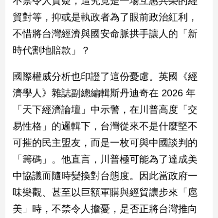
不禁令人質疑，這究竟是一場互惠共榮的經
民
貿對等，抑或是執政者為了眼前政治紅利，
調
國
不惜將台灣經濟與國安命脈拱手讓人的「新
會
時代割地賠款」？
焦
點
國際權威分析也印證了這份憂慮。英國《經
濟學人》雜誌副總編輯斯丹迪奇在 2026 年
觀
「天下經濟論壇」中示警，在川普高度「交
點
易性格」的邏輯下，台灣從來不是什麼堅不
兩
可摧的民主盟友，而是一枚可與中國談判的
岸/
國
「籌碼」。他直言，川普極可能為了達成美
際
中協議而隨時變換對台態度。因此當政府一
社
會/
味樂觀、甚至以巨額軍購與經貿讓步來「扈
地
美」時，不禁令人擔憂，是否正將台灣推向
方