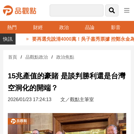
熱門
財經
政治
品論
影音
品
要再選先說清4000萬！吳子嘉秀票據 控鄭永金為鄭
觀
點
財
首頁
品觀點政治
政治焦點
經
15兆產值的豪賭 是談判勝利還是台灣
台
灣
空洞化的開端？
財
經
2026/01/23 17:24:13
文／觀點主筆室
新
聞
產
經/
股