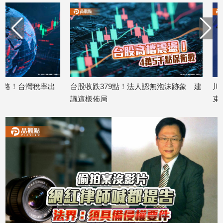
子/
感
情
藝
術
／
文
台股收跌379點！法人認無泡沫跡象 建
川普再嗆台灣壟斷晶
創
／
議這樣佈局
束前搶回60%產能
電
2026/07/09
2026/07/03
影
推
薦
科
技/
遊
戲
運
動