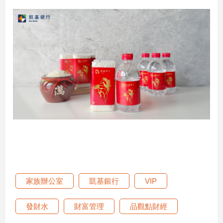
子/
感
情
藝
術
／
文
創
／
電
影
推
薦
科
技/
遊
家族辦公室
凱基銀行
VIP
戲
運
發財水
財富管理
品觀點財經
動