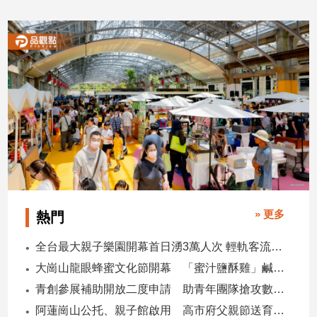
2026/08/07
2026/08/07
專
區
【我
的
觀
點】
» 更多
熱門
全台最大親子樂園開幕首日湧3萬人次 輕軌客流增20倍
大崗山龍眼蜂蜜文化節開幕 「蜜汁鹽酥雞」鹹甜跨界搶話題
青創參展補助開放二度申請 助青年團隊搶攻數位轉型商機
阿蓮崗山公托、親子館啟用 高市府父親節送育兒暖禮