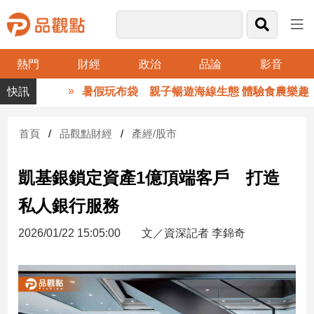
熱門
財經
政治
品論
影音
品
暑假玩布袋 親子暢遊海線生態 體驗食農樂趣
觀
點
財
首頁
品觀點財經
產經/股市
經
凱基銀鎖定資產1億頂端客戶 打造
台
灣
私人銀行服務
財
經
2026/01/22 15:05:00
文／資深記者 李錦奇
新
聞
產
經/
股