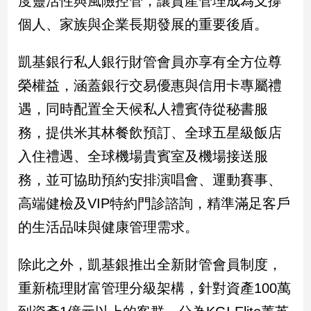
度靈活性與風險控管，讓資產管理成為支撐
新
個人、家族與企業長期發展的重要後盾。
冠
病
毒
凱基銀行私人銀行財管會員亦享有全方位尊
專
區
榮權益，涵蓋銀行交易優惠與信用卡專屬禮
遇，同時配置全天候私人禮賓侍從秘書服
務，提供米其林餐飲預訂、全球五星級飯店
南
台
入住禮遇、全球機場貴賓室及機場接送服
灣
務，並可協助預約安排演唱會、運動賽事、
觀
高端健檢及VIP特約門診諮詢，精準滿足客戶
點
的生活品味與健康管理需求。
南
台
除此之外，凱基銀推出全新財管會員制度，
灣
觀
重新梳理財富管理分級架構，針對資產100萬
點