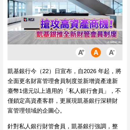
市
房
地
產
品
觀
點
政
凱基銀行今（22）日宣布，自2026 年起，將
治
全面更名財富管理會員制度並新增資產達新
政
臺幣1億元以上適用的「私人銀行會員」，不
治
僅鎖定高資產客群，更展現凱基銀行深耕財
焦
點
富管理領域的企圖心。
品
觀
針對私人銀行財管會員，凱基銀行強調，整
點