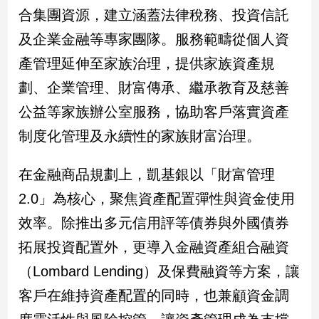
民
合集團資源，建立涵蓋法律稅務、投資信託
調
及企業金融等專家團隊。服務範疇從個人資
國
會
產管理延伸至家族治理，提供家族資產規
焦
劃、企業管理、財富傳承、繼承教育及慈善
點
公益等家族辦公室服務，協助客戶落實資產
制度化管理及永續性的家族財富治理。
觀
點
在金融商品規劃上，凱基銀以「財富管理
兩
2.0」為核心，聚焦資產配置彈性與資金使用
岸/
效率。除推出多元信用評等債券與外國債券
國
際
拓展投資配置外，更導入金融資產組合融資
社
（Lombard Lending）及保費融資等方案，讓
會/
地
客戶在維持資產配置的同時，也兼顧資金調
方