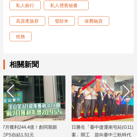
寵
私人銀行
私人禮賓秘書
物
Pet
高資產族群
發財米
保費融資
稅務
影
音
專
區
相關新聞
合
作
媒
體
投
日勝生「臺中捷運南屯站(G11)土地開發
金研院、集保、投信
稿
案」開工 迎向臺中三軌時代
TISA金融教育 將辦