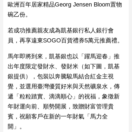
歐洲百年居家精品Georg Jensen Bloom置物
建
碗乙份。
築/
室
內
若成功推薦親友成為凱基銀行私人銀行會
設
計
員，再享遠東SOGO百貨禮券5萬元推薦禮。
旅
遊/
馬年即將到來，凱基銀也以「躍馬迎春」推
美
出年度限定發財水、發財米（如下圖，凱基
食
銀提供），包裝以奔騰駿馬結合紅金主視
星
座/
覺，並選用臺灣優質好米與天然礦泉水，傳
命
理
遞「粒粒踏實、滴滴順心」的祝福，象徵新
消
年財運向前、順勢開展，致贈財富管理貴
費
賓，祝願客戶在新的一年財氣「馬力全
健
康/
開」。
親