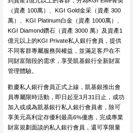
到資產1億元以上的客群，分為KGI Elite菁英
（資產 100萬）、KGI Gold金采（資產 300
娛
萬）、KGI Platinum白金（資產 1000萬）、
樂
KGI Diamond鑽石（資產 3000 萬）及資產1
娛
億元以上的KGI Private私人銀行會員，提供
樂
星
不同客群專屬服務與權益，並滿足客戶在不
聞
同財富階段的需求，享受凱基銀行全新財富
流
行/
管理體驗。
時
尚
歡慶私人銀行會員正式上線，凱基銀推出會
追
員專屬限時活動，即日起至3月31日止，成功
星
加入或成為凱基銀行私人銀行會員者，除可
享美元高利定存優利最高6%優惠，完成專業
生
財富規劃面談的私人銀行會員，還可享限量
活