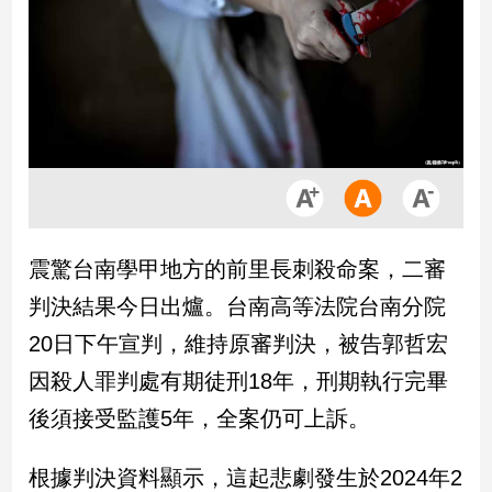
市
房
地
產
品
觀
點
政
震驚台南學甲地方的前里長刺殺命案，二審
治
判決結果今日出爐。台南高等法院台南分院
政
20日下午宣判，維持原審判決，被告郭哲宏
治
因殺人罪判處有期徒刑18年，刑期執行完畢
焦
點
後須接受監護5年，全案仍可上訴。
品
觀
根據判決資料顯示，這起悲劇發生於2024年2
點