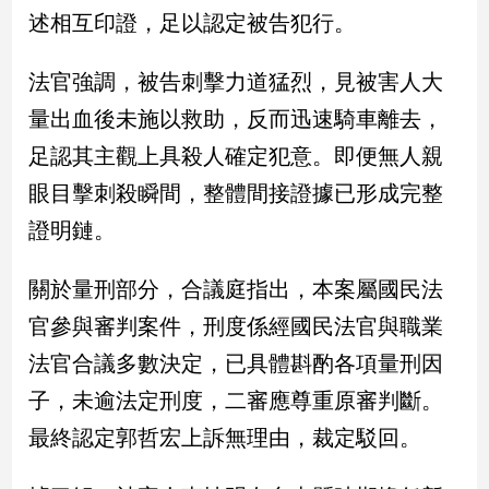
述相互印證，足以認定被告犯行。
娛
法官強調，被告刺擊力道猛烈，見被害人大
樂
量出血後未施以救助，反而迅速騎車離去，
娛
足認其主觀上具殺人確定犯意。即便無人親
樂
星
眼目擊刺殺瞬間，整體間接證據已形成完整
聞
證明鏈。
流
行/
時
關於量刑部分，合議庭指出，本案屬國民法
尚
官參與審判案件，刑度係經國民法官與職業
追
星
法官合議多數決定，已具體斟酌各項量刑因
子，未逾法定刑度，二審應尊重原審判斷。
最終認定郭哲宏上訴無理由，裁定駁回。
生
活