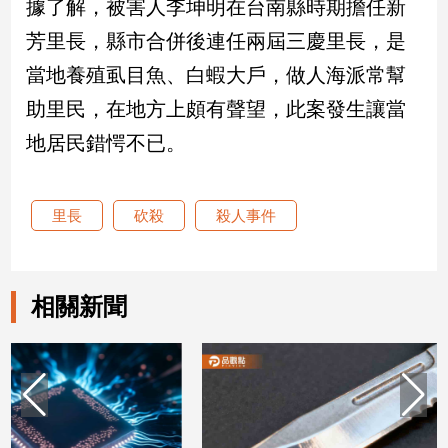
據了解，被害人李坤明在台南縣時期擔任新
建
芳里長，縣市合併後連任兩屆三慶里長，是
築/
室
當地養殖虱目魚、白蝦大戶，做人海派常幫
內
助里民，在地方上頗有聲望，此案發生讓當
設
計
地居民錯愕不已。
旅
遊/
美
里長
砍殺
殺人事件
食
星
座/
命
相關新聞
理
消
費
健
康/
親