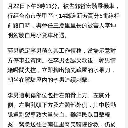
民
月22日下午5時11分。被告郭哲宏騎乘機車，
調
行經台南市學甲區南14鄉道新芳高分6電線桿
國
會
前路口時，與曾任三慶里里長的被害人李坤
焦
明駕駛自用小貨車相遇。
點
郭男認定李男積欠其工作債務，當場示意對
觀
方停車並質問。在李男否認欠款後，郭男情
點
緒瞬間失控，立即掏出預先藏匿的水果刀，
兩
朝坐在駕駛座內的李男連續刺擊。
岸/
國
李男遭刺傷部位包括左鎖骨上方、左胸外
際
側、左胸乳頭下方及左髖部外側，其中股動
社
會/
脈遭割裂導致大量失血。雖經民眾目擊報
地
方
案，緊急送往台南佳里奇美醫院搶救，仍於