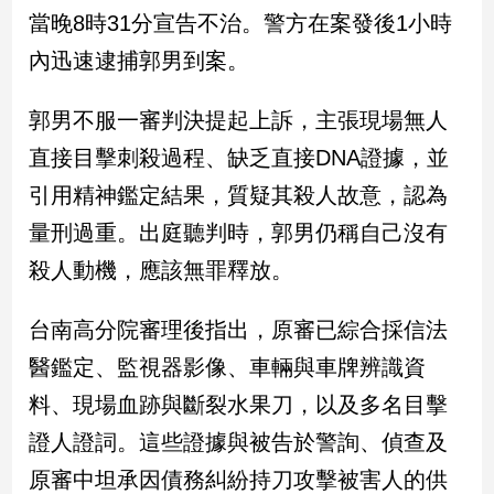
新
當晚8時31分宣告不治。警方在案發後1小時
冠
內迅速逮捕郭男到案。
病
毒
專
郭男不服一審判決提起上訴，主張現場無人
區
直接目擊刺殺過程、缺乏直接DNA證據，並
引用精神鑑定結果，質疑其殺人故意，認為
南
量刑過重。出庭聽判時，郭男仍稱自己沒有
台
殺人動機，應該無罪釋放。
灣
觀
點
台南高分院審理後指出，原審已綜合採信法
醫鑑定、監視器影像、車輛與車牌辨識資
南
台
料、現場血跡與斷裂水果刀，以及多名目擊
灣
證人證詞。這些證據與被告於警詢、偵查及
觀
點
原審中坦承因債務糾紛持刀攻擊被害人的供