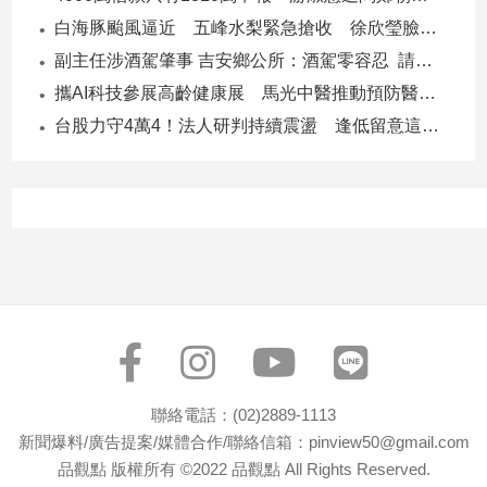
寵
白海豚颱風逼近 五峰水梨緊急搶收 徐欣瑩臉書急呼「搶救五峰水梨」
物
Pet
副主任涉酒駕肇事 吉安鄉公所：酒駕零容忍 請辭獲准
攜AI科技參展高齡健康展 馬光中醫推動預防醫學迎接長壽新經濟
台股力守4萬4！法人研判持續震盪 逢低留意這些族群
影
音
專
區
合
作
媒
體
聯絡電話：(02)2889-1113
新聞爆料/廣告提案/媒體合作/聯絡信箱：pinview50@gmail.com
投
品觀點 版權所有 ©2022 品觀點 All Rights Reserved.
稿