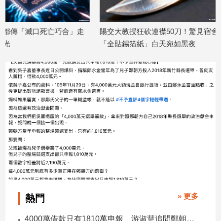
子/
感
情
」走
陽交大教授狂砍連襟50刀！驚見宿舍
台中套房驚見雙
「全貼錫箔紙」白天宛如黑夜
友後自盡
藝
術
2026/07/17
2026/07/07
／
文
創
／
電
影
推
薦
科
技/
遊
戲
» 更多
熱門
運
動
4000萬借款只有1810萬申報 游淑慧追問鄭朝方：2190萬差額去哪了