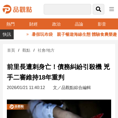
熱門
財經
政治
品論
影音
品
暑假玩布袋 親子暢遊海線生態 體驗食農樂趣
觀
點
財
首頁
觀點
社會/地方
經
前里長遭刺身亡！債務糾紛引殺機 兇
台
灣
手二審維持18年重判
財
經
2026/01/21 11:40:12
文／品觀點綜合編輯
新
聞
產
經/
股