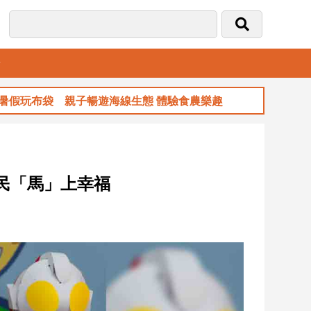
音
子暢遊海線生態 體驗食農樂趣
玉山金前7月獲
民「馬」上幸福