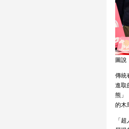
建
築/
室
內
設
計
旅
遊/
美
圖說
食
星
傳統
座/
進取
命
理
熊」
消
的木
費
健
「超
康/
親