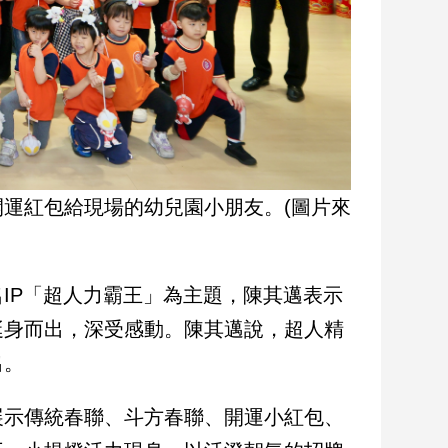
運紅包給現場的幼兒園小朋友。(圖片來
IP「超人力霸王」為主題，陳其邁表示
挺身而出，深受感動。陳其邁說，超人精
出。
展示傳統春聯、斗方春聯、開運小紅包、