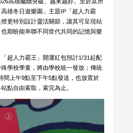
026高雄繼續突破、越來越好。至於眾所
高雄冬日遊樂園」主題IP「超人力霸
提燈更特別設計靈活關節，讓其可呈現站
，也期盼能串聯不同世代共同的記憶與樂
超人力霸王」開運紅包預計1/31起配
特殊學校學童，將由學校統一發放；傳統
時間上午9點至下午5點發送，也放置於
各站點自由索取，索完為止。