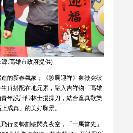
源:高雄市政府提供)
躍進的新春氣象；《駿騰迎祥》象徵突破
年生肖搭配在地元素，融入吉祥物「高雄
由青年設計師林士揚操刀，結合童真歡樂
馬上成真」的美好願景。
以飛行姿勢劃破閃亮夜空，「一馬當先」