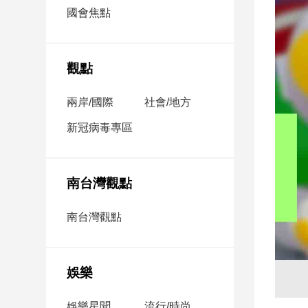
市
國會焦點
房
地
產
觀點
兩岸/國際
社會/地方
品
觀
新冠病毒專區
點
政
治
南台灣觀點
政
南台灣觀點
治
焦
點
娛樂
品
觀
點
娛樂星聞
流行/時尚