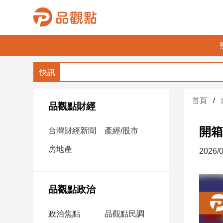
品
觀
點
財
首頁
經
品觀點財經
台
開箱
台灣財經新聞
產經/股市
灣
財
房地產
2026/0
經
新
聞
品觀點政治
產
經/
政治焦點
品觀點民調
股