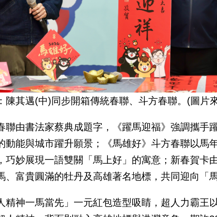
：陳其邁(中)同步開箱傳統春聯、斗方春聯。(圖片來
春聯由書法家蔡典成題字，《躍馬迎福》強調攜手
的動能與城市躍升願景；《馬雄好》斗方春聯以馬
，巧妙展現一語雙關「馬上好」的寓意；新春賀卡
馬、富貴圓滿的牡丹及高雄著名地標，共同迎向「
人精神一馬當先」一元紅包造型吸睛，超人力霸王