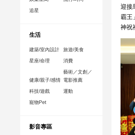
民
迎接
調
追星
霸王
國
會
神祝
焦
生活
點
建築/室內設計
旅遊/美食
觀
星座/命理
消費
點
藝術／文創／
健康/親子/感情
電影推薦
兩
岸/
科技/遊戲
運動
國
際
寵物Pet
社
會/
地
影音專區
方