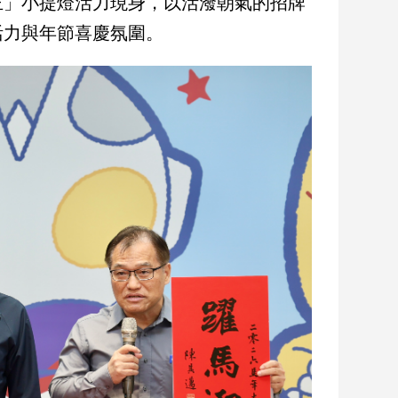
王」小提燈活力現身，以活潑朝氣的招牌
活力與年節喜慶氛圍。