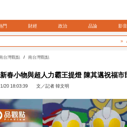
熱門
財經
政治
品論
影
暑假玩布袋 親
南台灣觀點
南台灣觀點
新春小物與超人力霸王提燈 陳其邁祝福市
1/20 18:03:39
文／記者 韓文明