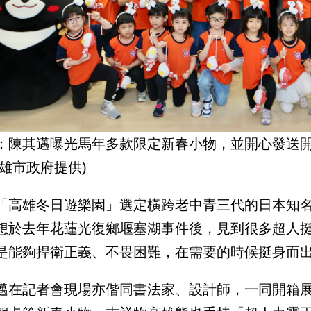
：陳其邁曝光馬年多款限定新春小物，並開心發送開
高雄市政府提供)
「高雄冬日遊樂園」選定橫跨老中青三代的日本知名
想於去年花蓮光復鄉堰塞湖事件後，見到很多超人
是能夠捍衛正義、不畏困難，在需要的時候挺身而
邁在記者會現場亦偕同書法家、設計師，一同開箱