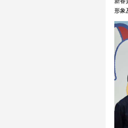
新春
形象
娛
樂
娛
樂
星
聞
流
行/
時
尚
追
星
生
活