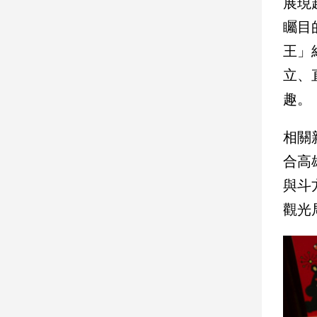
展現
子/
矚目
感
情
王」
藝
立、
術
／
趣。
文
創
相關
／
電
合高
影
推
與斗
薦
觀光
科
技/
遊
戲
運
動