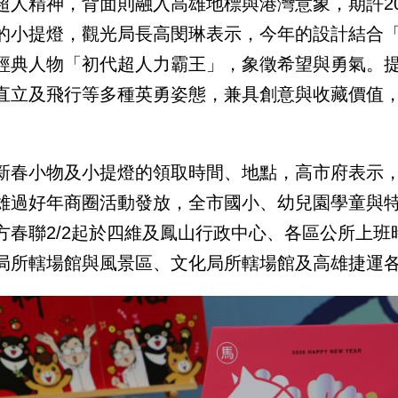
超人精神，背面則融入高雄地標與港灣意象，期許2
的小提燈，觀光局長高閔琳表示，今年的設計結合「
經典人物「初代超人力霸王」，象徵希望與勇氣。
直立及飛行等多種英勇姿態，兼具創意與收藏價值
新春小物及小提燈的領取時間、地點，高市府表示，「
雄過好年商圈活動發放，全市國小、幼兒園學童與
方春聯2/2起於四維及鳳山行政中心、各區公所上班
局所轄場館與風景區、文化局所轄場館及高雄捷運