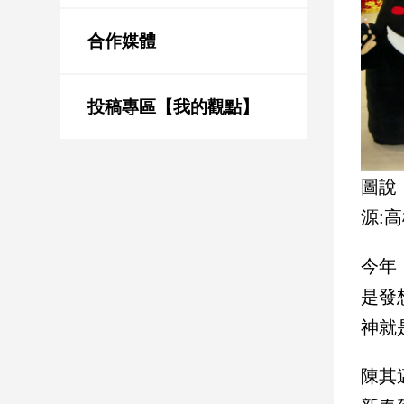
新
冠
合作媒體
病
毒
專
區
投稿專區【我的觀點】
南
圖說
台
源:
灣
觀
今年
點
是發
南
台
神就
灣
觀
陳其
點