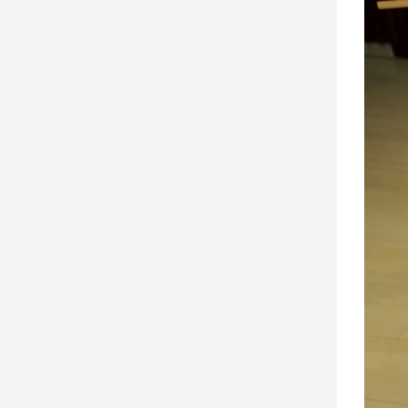
寵
物
Pet
影
音
專
區
合
作
媒
體
投
稿