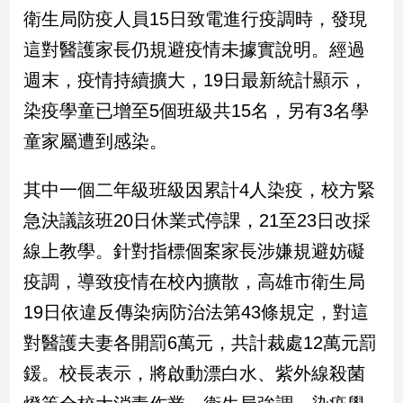
新
衛生局防疫人員15日致電進行疫調時，發現
冠
這對醫護家長仍規避疫情未據實說明。經過
病
毒
週末，疫情持續擴大，19日最新統計顯示，
專
區
染疫學童已增至5個班級共15名，另有3名學
童家屬遭到感染。
南
其中一個二年級班級因累計4人染疫，校方緊
台
急決議該班20日休業式停課，21至23日改採
灣
觀
線上教學。針對指標個案家長涉嫌規避妨礙
點
疫調，導致疫情在校內擴散，高雄市衛生局
南
19日依違反傳染病防治法第43條規定，對這
台
對醫護夫妻各開罰6萬元，共計裁處12萬元罰
灣
觀
鍰。校長表示，將啟動漂白水、紫外線殺菌
點