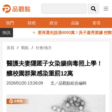
熱門
財經
政治
品論
影音
品
要再選先說清4000萬！吳子嘉秀票據 控鄭永
觀
點
財
首頁
觀點
社會/地方
經
醫護夫妻隱匿子女染腸病毒照上學！
台
灣
釀校園群聚感染重罰12萬
財
經
2026/01/20 13:26:09
文／品觀點綜合編輯
新
聞
產
經/
股