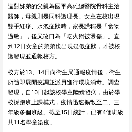
民
這對姊弟的父親為國軍高雄總醫院骨科主治
調
醫師，母親則是同科護理長。女童在校出現
國
會
雙手紅疹、水泡症狀時，家長謊稱是「食物
焦
過敏」，後又改口為「吃火鍋被燙傷」。直
點
到12日女童的弟弟也出現疑似症狀，才被校
護發現並通報校方。
觀
點
校方於13、14日向衛生局通報疫情後，衛生
兩
所隨即展開疫調並派員進行環境消毒。調查
岸/
發現，自10日起該校學童陸續發病，由於學
國
際
校採跑班上課模式，疫情迅速擴散至二、三
社
年級多個班級。截至15日統計，已有4個班級
會/
地
共11名學童染疫。
方