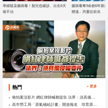
孕婦疑染腸病毒！胎兒也確診、出生6天
腸病毒奪9命創6年新
建
築/
後不治
體溫」恐重症前兆
室
2026/01/26
2025/12/10
內
設
計
旅
遊/
美
食
星
座/
命
理
消
» 更多
熱門
費
健
偷拍案沒影片 網紅律師喊都提告 法界：須具備侵權要件
康/
高市勞工局「原氣補給計畫」開放報名 培育原民青年就業力與部落創新
親