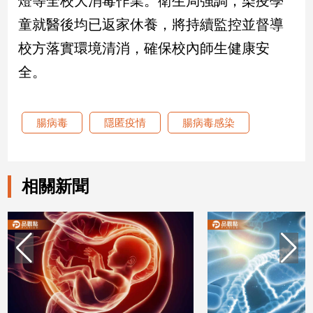
燈等全校大消毒作業。衛生局強調，染疫學
童就醫後均已返家休養，將持續監控並督導
娛
校方落實環境清消，確保校內師生健康安
樂
全。
娛
樂
星
腸病毒
隱匿疫情
腸病毒感染
聞
流
行/
時
相關新聞
尚
追
星
生
活