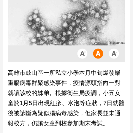
市
房
地
產
品
觀
點
政
高雄市鼓山區一所私立小學本月中旬爆發嚴
治
重腸病毒群聚感染事件，疫情源頭指向一對
政
就讀該校的姊弟。根據衛生局疫調，小五女
治
童於1月5日出現紅疹、水泡等症狀，7日就醫
焦
點
後被診斷為疑似腸病毒感染，但家長並未通
品
報校方，仍讓女童到校參加期末考試。
觀
點