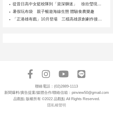
從昔日高中女籃校隊到「資深獅迷」 徐欣瑩現身攻城獅開訓為球隊加油
子/
感
暑假玩布袋 親子暢遊海線生態 體驗食農樂趣
情
「正港雄有戲」10月登場 三檔高雄原創劇作接力演出
藝
術
／
文
創
／
電
影
推
薦
科
技/
聯絡電話：(02)2889-1113
遊
新聞爆料/廣告提案/媒體合作/聯絡信箱：pinview50@gmail.com
戲
品觀點 版權所有 ©2022 品觀點 All Rights Reserved.
運
隱私權聲明
動