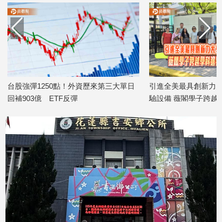
寵
物
Pet
影
音
台股強彈1250點！外資歷來第三大單日
引進全美最具創新力大
專
回補903億 ETF反彈
驗設備 薇閣學子跨越
區
2026/08/06
實務韌性
2026/08/03
合
作
媒
體
投
稿