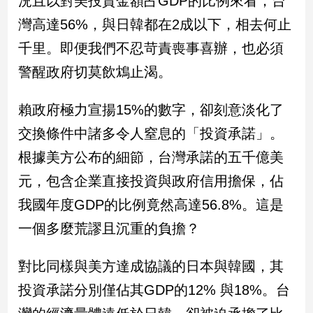
況且以對美投資金額占GDP的比例來看，台
民
灣高達56%，與日韓都在2成以下，相去何止
調
國
千里。即便我們不忍苛責喪事喜辦，也必須
會
警醒政府切莫飲鴆止渴。
焦
點
賴政府極力宣揚15%的數字，卻刻意淡化了
交換條件中諸多令人窒息的「投資承諾」。
觀
根據美方公布的細節，台灣承諾的五千億美
點
元，包含企業直接投資與政府信用擔保，佔
兩
我國年度GDP的比例竟然高達56.8%。這是
岸/
國
一個多麼荒謬且沉重的負擔？
際
社
對比同樣與美方達成協議的日本與韓國，其
會/
地
投資承諾分別僅佔其GDP的12% 與18%。台
方