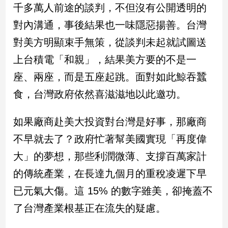
千多萬人前途的談判，不但沒有公開透明的
建
對內溝通，事後結果也一味隱惡揚善。台灣
築/
室
對美方明顯束手無策，從談判未起就試圖送
內
設
上台積電「和親」，結果美方要的不是一
計
座、兩座，而是五座起跳。面對如此鯨吞蠶
旅
食，台灣政府依然喜滋滋地以此邀功。
遊/
美
食
如果廠商赴美大投資對台灣是好事，那廠商
星
不早就去了？政府忙著幫美國實現「再度偉
座/
命
大」的夢想，那些利潤微薄、支撐百萬家計
理
的傳統產業，在長達九個月的重稅凌遲下早
消
費
已元氣大傷。這 15% 的數字雖美，卻掩蓋不
健
了台灣產業根基正在流失的疑慮。
康/
親