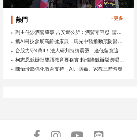
專
區
» 更多
熱門
【我
的
副主任涉酒駕肇事 吉安鄉公所：酒駕零容忍 請辭獲准
觀
攜AI科技參展高齡健康展 馬光中醫推動預防醫學迎接長壽新經濟
點】
台股力守4萬4！法人研判持續震盪 逢低留意這些族群
柯志恩競辦批雙語教育要務實 賴瑞隆競辦駁勿唱衰高雄
陳怡珍籲強化教育支持 AI、防毒、家教三箭齊發