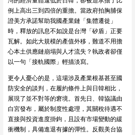
灣的經濟量體遠低於日韓，卻被迫承擔了比
新
例上高出三到四倍的重擔。當政府拍胸脯保
冠
病
證美方承諾幫助我國產業鏈「集體遷徙」
毒
專
時，釋放的訊息不如說是台灣「矽盾」正要
區
瓦解。如此大規模的產值外移，難道不用擔
心本土供應鏈崩塌與人才流失？執政者卻僅
南
以一句「接軌國際」輕描淡寫。
台
灣
更令人憂心的是，這場涉及產業根基甚至國
觀
防安全的談判，在履約條件上與日韓相比，
點
展現了並不對等的窘境。首先日、韓協議由
南
白宮發布，屬於制度性處理，其關稅待遇不
台
灣
直接與投資進度掛鉤，且設有市場變動的緩
觀
點
衝機制，具備進退有據的彈性。反觀美台協