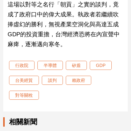
這場以對等之名行「朝貢」之實的談判，竟
子/
感
成了政府口中的偉大成果。執政者若繼續吹
情
捧虛幻的勝利，無視產業空洞化與高達五成
藝
術
GDP的投資重擔，台灣經濟恐將在內宣聲中
／
麻痺，逐漸邁向寒冬。
文
創
／
電
行政院
半導體
矽盾
GDP
影
推
台美經貿
談判
賴政府
薦
科
對等關稅
技/
遊
戲
運
相關新聞
動