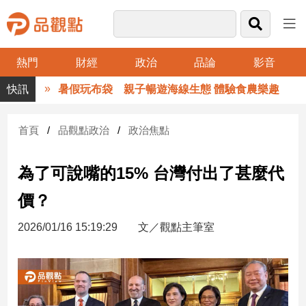
熱門
財經
政治
品論
影音
品
暑假玩布袋 親子暢遊海線生態 體驗食農樂趣
觀
點
財
首頁
品觀點政治
政治焦點
經
為了可說嘴的15% 台灣付出了甚麼代
台
灣
價？
財
經
2026/01/16 15:19:29
文／觀點主筆室
新
聞
產
經/
股