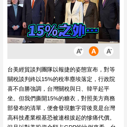
市
房
地
產
品
觀
點
政
台美經貿談判團隊以報捷的姿態宣布，對等
治
關稅談判終以15%的稅率塵埃落定，行政院
政
喜不自勝強調，台灣關稅與日、韓平起平
治
坐。但我們撕開15%的糖衣，對照美方商務
焦
點
部發布的清單，便會發現數字背後竟是台灣
品
高科技產業根基恐被連根拔起的慘痛代價。
觀
點