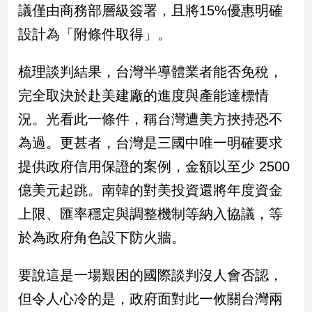
議僅由商務部層級簽署，且將15%優惠明確
設計為「附條件取得」。
娛
樂
梳理談判結果，台灣半導體業者能否免稅，
娛
完全取決於赴美建廠的進度與產能達標情
樂
星
況。光看此一條件，稱台灣遭美方挾持恐不
聞
為過。更甚者，台灣是三國中唯一明確要求
流
行/
提供政府信用保證的案例，金額以至少 2500
時
億美元起跳。南韓的對美投資還將年度資金
尚
上限、匯率穩定與調整機制等納入協議，等
追
星
於為政府角色設下防火牆。
要說這是一場艱困的國際談判沒人會否認，
生
但令人心冷的是，政府面對此一攸關台灣兩
活