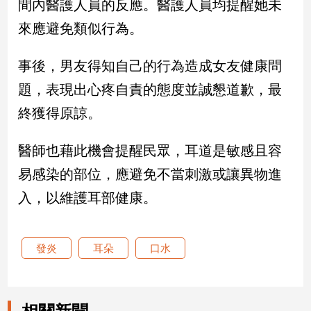
間內醫護人員的反應。醫護人員均提醒她未
來應避免類似行為。
娛
樂
事後，男友得知自己的行為造成女友健康問
娛
題，表現出心疼自責的態度並誠懇道歉，最
樂
終獲得原諒。
星
聞
醫師也藉此機會提醒民眾，耳道是敏感且容
流
行/
易感染的部位，應避免不當刺激或讓異物進
時
尚
入，以維護耳部健康。
追
星
發炎
耳朵
口水
生
活