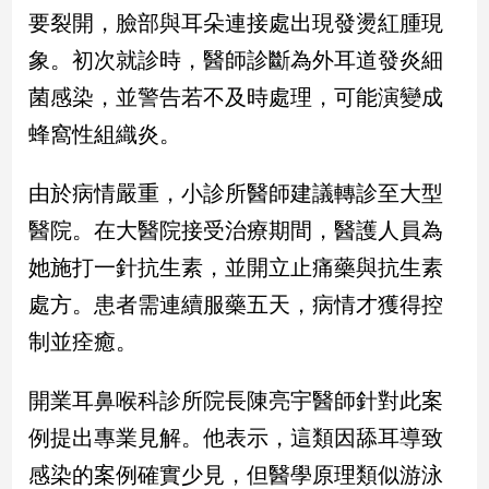
民
要裂開，臉部與耳朵連接處出現發燙紅腫現
調
象。初次就診時，醫師診斷為外耳道發炎細
國
會
菌感染，並警告若不及時處理，可能演變成
焦
蜂窩性組織炎。
點
由於病情嚴重，小診所醫師建議轉診至大型
觀
醫院。在大醫院接受治療期間，醫護人員為
點
她施打一針抗生素，並開立止痛藥與抗生素
兩
處方。患者需連續服藥五天，病情才獲得控
岸/
制並痊癒。
國
際
開業耳鼻喉科診所院長陳亮宇醫師針對此案
社
會/
例提出專業見解。他表示，這類因舔耳導致
地
方
感染的案例確實少見，但醫學原理類似游泳