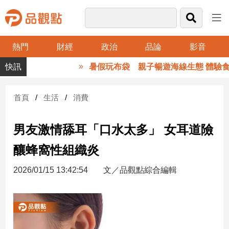
熱門
財經
政治
品論
影音
品
暑假玩布袋 親子暢遊海線生態 體驗食
觀
點
財
首頁
生活
消費
經
男友激情舔耳「口水太多」 女耳道險
台
灣
釀蜂窩性組織炎
財
經
2026/01/15 13:42:54
文／品觀點綜合編輯
新
聞
產
經/
股