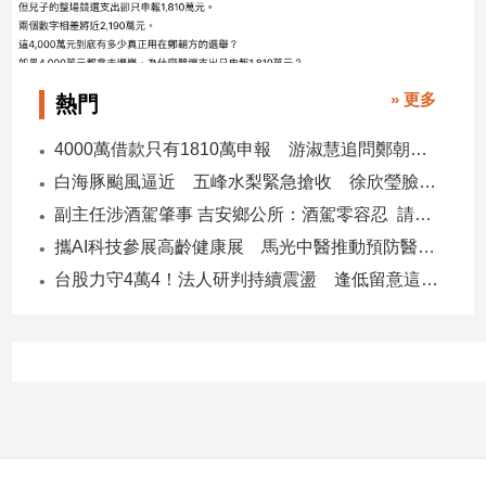
子/
感
情
藝
» 更多
熱門
術
／
4000萬借款只有1810萬申報 游淑慧追問鄭朝方：2190萬差額去哪了
文
白海豚颱風逼近 五峰水梨緊急搶收 徐欣瑩臉書急呼「搶救五峰水梨」
創
／
副主任涉酒駕肇事 吉安鄉公所：酒駕零容忍 請辭獲准
電
攜AI科技參展高齡健康展 馬光中醫推動預防醫學迎接長壽新經濟
影
台股力守4萬4！法人研判持續震盪 逢低留意這些族群
推
薦
科
技/
遊
戲
運
動