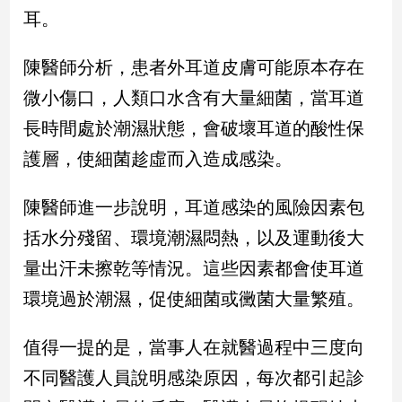
新
耳。
冠
病
陳醫師分析，患者外耳道皮膚可能原本存在
毒
專
微小傷口，人類口水含有大量細菌，當耳道
區
長時間處於潮濕狀態，會破壞耳道的酸性保
護層，使細菌趁虛而入造成感染。
南
台
陳醫師進一步說明，耳道感染的風險因素包
灣
括水分殘留、環境潮濕悶熱，以及運動後大
觀
點
量出汗未擦乾等情況。這些因素都會使耳道
環境過於潮濕，促使細菌或黴菌大量繁殖。
南
台
灣
值得一提的是，當事人在就醫過程中三度向
觀
不同醫護人員說明感染原因，每次都引起診
點