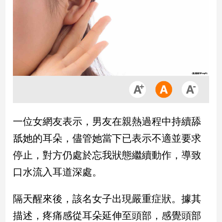
市
房
地
產
品
觀
點
政
一位女網友表示，男友在親熱過程中持續舔
治
舐她的耳朵，儘管她當下已表示不適並要求
政
停止，對方仍處於忘我狀態繼續動作，導致
治
口水流入耳道深處。
焦
點
品
隔天醒來後，該名女子出現嚴重症狀。據其
觀
描述，疼痛感從耳朵延伸至頭部，感覺頭部
點