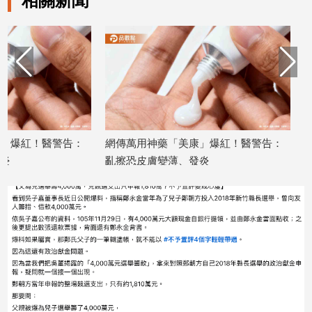
相關新聞
建
築/
室
內
設
計
旅
遊/
美
康」爆紅！醫警告：
網傳萬用神藥「美康」爆紅！醫警告：
食
發炎
亂擦恐皮膚變薄、發炎
2026/02/11
星
座/
命
理
消
費
健
康/
親