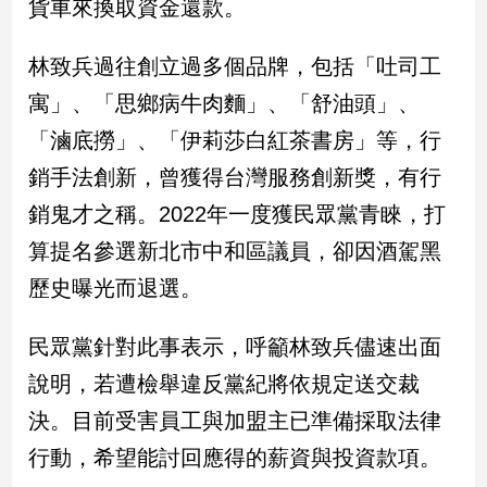
貨車來換取資金還款。
娛
林致兵過往創立過多個品牌，包括「吐司工
樂
寓」、「思鄉病牛肉麵」、「舒油頭」、
娛
「滷底撈」、「伊莉莎白紅茶書房」等，行
樂
銷手法創新，曾獲得台灣服務創新獎，有行
星
聞
銷鬼才之稱。2022年一度獲民眾黨青睞，打
流
算提名參選新北市中和區議員，卻因酒駕黑
行/
時
歷史曝光而退選。
尚
追
民眾黨針對此事表示，呼籲林致兵儘速出面
星
說明，若遭檢舉違反黨紀將依規定送交裁
決。目前受害員工與加盟主已準備採取法律
生
行動，希望能討回應得的薪資與投資款項。
活