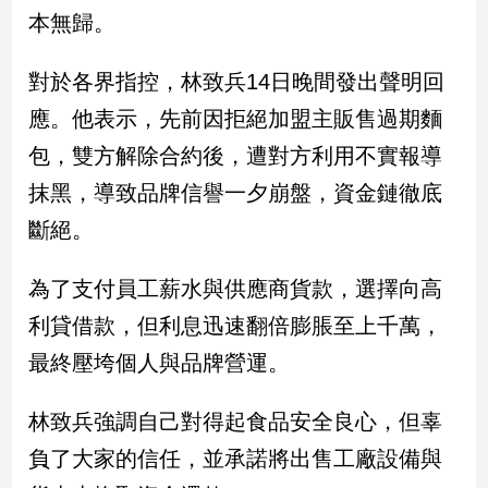
新
本無歸。
冠
病
對於各界指控，林致兵14日晚間發出聲明回
毒
專
應。他表示，先前因拒絕加盟主販售過期麵
區
包，雙方解除合約後，遭對方利用不實報導
抹黑，導致品牌信譽一夕崩盤，資金鏈徹底
南
斷絕。
台
灣
為了支付員工薪水與供應商貨款，選擇向高
觀
點
利貸借款，但利息迅速翻倍膨脹至上千萬，
最終壓垮個人與品牌營運。
南
台
灣
林致兵強調自己對得起食品安全良心，但辜
觀
負了大家的信任，並承諾將出售工廠設備與
點