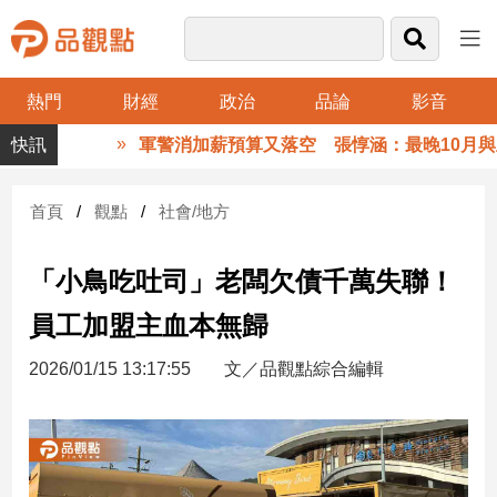
熱門
財經
政治
品論
影音
品
軍警消加薪預算又落空 張惇涵：最晚10月與立
觀
點
財
首頁
觀點
社會/地方
經
「小鳥吃吐司」老闆欠債千萬失聯！
台
灣
員工加盟主血本無歸
財
經
2026/01/15 13:17:55
文／品觀點綜合編輯
新
聞
產
經/
股