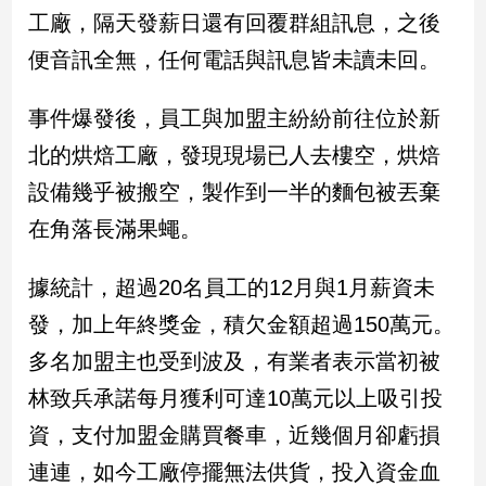
民
工廠，隔天發薪日還有回覆群組訊息，之後
調
便音訊全無，任何電話與訊息皆未讀未回。
國
會
焦
事件爆發後，員工與加盟主紛紛前往位於新
點
北的烘焙工廠，發現現場已人去樓空，烘焙
設備幾乎被搬空，製作到一半的麵包被丟棄
觀
在角落長滿果蠅。
點
據統計，超過20名員工的12月與1月薪資未
兩
岸/
發，加上年終獎金，積欠金額超過150萬元。
國
多名加盟主也受到波及，有業者表示當初被
際
林致兵承諾每月獲利可達10萬元以上吸引投
社
會/
資，支付加盟金購買餐車，近幾個月卻虧損
地
方
連連，如今工廠停擺無法供貨，投入資金血