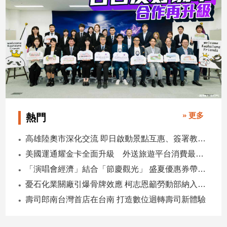
子/
感
情
藝
術
／
文
創
／
電
» 更多
熱門
影
推
高雄陸奧市深化交流 即日啟動景點互惠、簽署教育合作MOU
薦
美國運通耀金卡全面升級 外送旅遊平台消費最高回饋4400刷卡金！
科
技/
「演唱會經濟」結合「節慶觀光」 盛夏優惠券帶動商圈消費升溫
遊
憂石化業關廠引爆骨牌效應 柯志恩籲勞動部納入僱用安定第十類
戲
壽司郎南台灣首店在台南 打造數位迴轉壽司新體驗
運
動