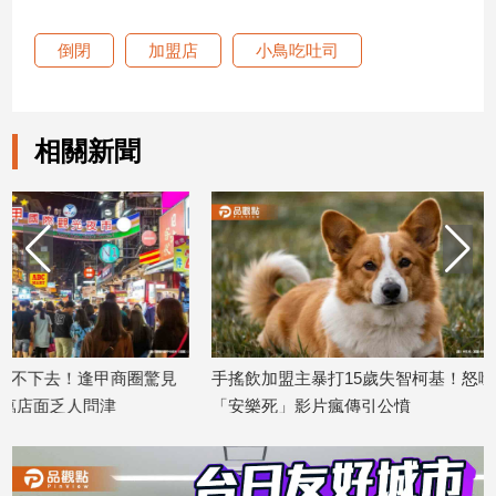
建
倒閉
加盟店
小鳥吃吐司
築/
室
內
設
相關新聞
計
旅
遊/
美
食
星
座/
命
理
見
手搖飲加盟主暴打15歲失智柯基！怒嗆
「地球村」無預警
消
「安樂死」影片瘋傳引公憤
程全泡湯
費
2025/12/12
2025/10/28
健
康/
親