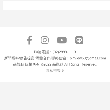
寵
物
Pet
影
音
專
區
聯絡電話：(02)2889-1113
新聞爆料/廣告提案/媒體合作/聯絡信箱：pinview50@gmail.com
品觀點 版權所有 ©2022 品觀點 All Rights Reserved.
合
隱私權聲明
作
媒
體
投
稿