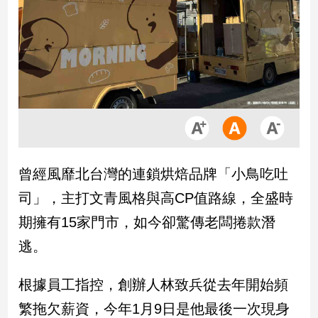
市
房
地
產
品
觀
點
政
曾經風靡北台灣的連鎖烘焙品牌「小鳥吃吐
治
司」，主打文青風格與高CP值路線，全盛時
政
期擁有15家門市，如今卻驚傳老闆捲款潛
治
逃。
焦
點
品
根據員工指控，創辦人林致兵從去年開始頻
觀
繁拖欠薪資，今年1月9日是他最後一次現身
點