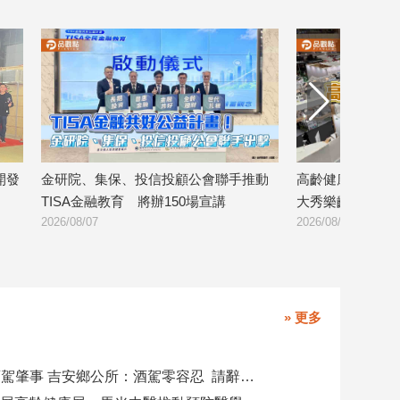
會聯手推動
高齡健康產業博覽會登場 金融壽險業
8大銀行
宣講
大秀樂齡金融服務！
證 警示
2026/08/07
2026/08/0
» 更多
副主任涉酒駕肇事 吉安鄉公所：酒駕零容忍 請辭獲准