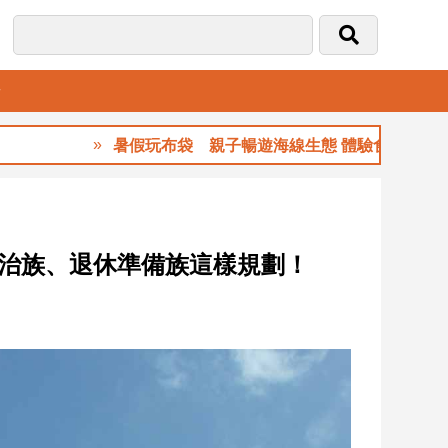
音
暑假玩布袋 親子暢遊海線生態 體驗食農樂趣
明治族、退休準備族這樣規劃！