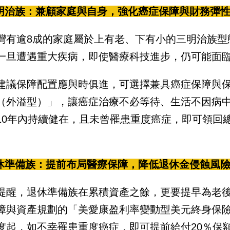
三明治族：兼顧家庭與自身，強化癌症保障與財務彈
灣有逾8成的家庭屬於上有老、下有小的三明治族型
一旦遭遇重大疾病，即使醫療科技進步，仍可能面
建議保障配置應與時俱進，可選擇兼具癌症保障與
（外溢型）」，讓癌症治療不必等待、生活不因病
10年內持續健在，且未曾罹患重度癌症，即可領回
退休準備族：提前布局醫療保障，降低退休金侵蝕風
提醒，退休準備族在累積資產之餘，更要提早為老
障與資產規劃的「美愛康盈利率變動型美元終身保
度起，如不幸罹患重度癌症，即可提前給付20％保