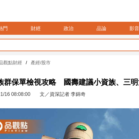
熱門
財經
政治
品論
影
品觀點財經
產經/股市
族群保單檢視攻略 國壽建議小資族、三
1/16 08:08:00
文／資深記者 李錦奇