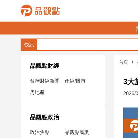
品
觀
點
財
首頁
經
品觀點財經
台
3大
台灣財經新聞
產經/股市
灣
財
房地產
2026/0
經
新
聞
品觀點政治
產
經/
政治焦點
品觀點民調
股