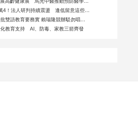
攜AI科技參展高齡健康展 馬光中醫推動預防醫學迎接長壽新經濟
台股力守4萬4！法人研判持續震盪 逢低留意這些族群
柯志恩競辦批雙語教育要務實 賴瑞隆競辦駁勿唱衰高雄
化教育支持 AI、防毒、家教三箭齊發