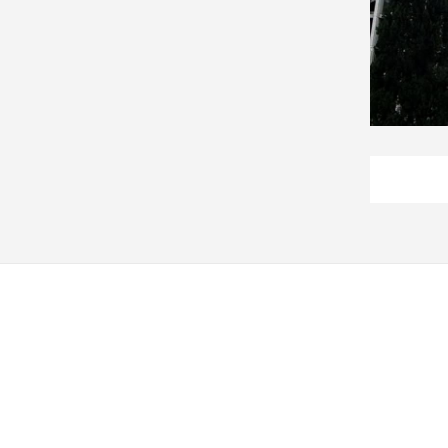
寵
物
Pet
影
音
專
區
合
作
媒
體
投
稿