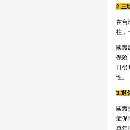
2.
娛
在台
樂
柱，
娛
樂
國壽
星
聞
保險
流
日後
行/
時
性。
尚
追
3.
星
國壽
生
症保
活
單年