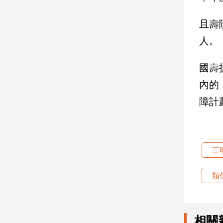
建
且壽
築/
室
人。
內
設
計
國壽
旅
內的
遊/
障計
美
食
星
座/
命
三
理
消
類
費
健
康/
相關
親