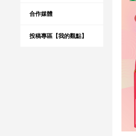
新
冠
合作媒體
病
毒
專
區
投稿專區【我的觀點】
南
台
灣
觀
點
南
台
灣
觀
點