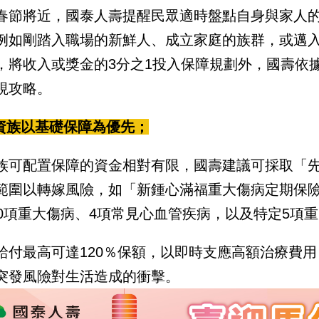
春節將近，國泰人壽提醒民眾適時盤點自身與家人
例如剛踏入職場的新鮮人、成立家庭的族群，或邁入
，將收入或獎金的3分之1投入保障規劃外，國壽依
視攻略。
小資族以基礎保障為優先；
族可配置保障的資金相對有限，國壽建議可採取「
範圍以轉嫁風險，如「新鍾心滿福重大傷病定期保
00項重大傷病、4項常見心血管疾病，以及特定5項
給付最高可達120％保額，以即時支應高額治療費
突發風險對生活造成的衝擊。