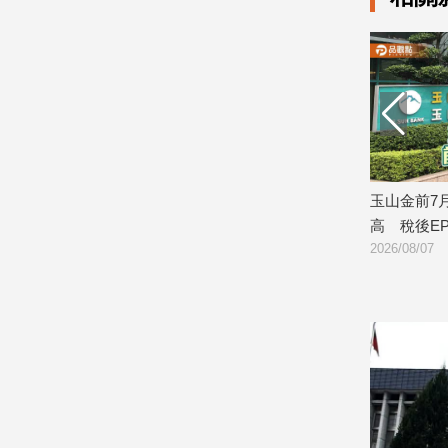
子/
感
情
藝
術
／
文
創
／
研判持續震盪 逢
玉山金前7月獲利244.4億！創同期新
日
電
高 稅後EPS自結1.51元
案
影
2026/08/07
202
推
薦
科
技/
遊
戲
運
動