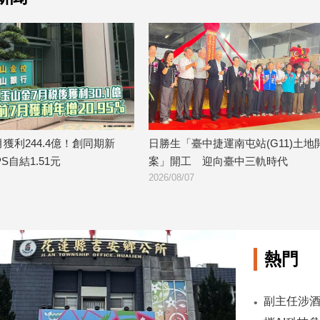
勝生「臺中捷運南屯站(G11)土地開發
金研院、集保、投信投顧公
」開工 迎向臺中三軌時代
TISA金融教育 將辦150場
6/08/07
2026/08/07
熱門