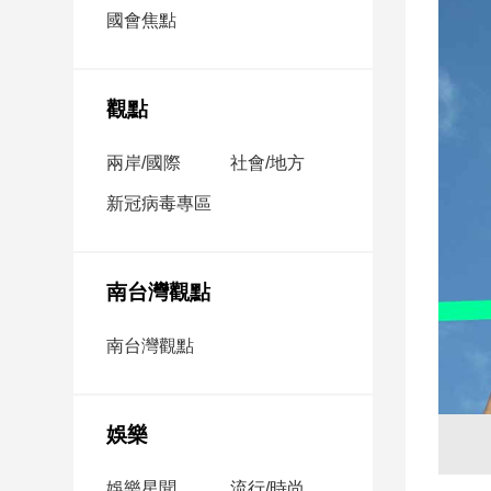
市
國會焦點
房
地
產
觀點
兩岸/國際
社會/地方
品
觀
新冠病毒專區
點
政
治
南台灣觀點
政
南台灣觀點
治
焦
點
娛樂
品
觀
點
娛樂星聞
流行/時尚