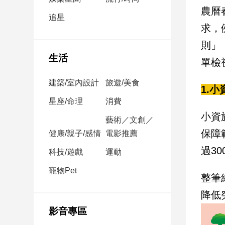
民
農曆
調
追星
求，
國
會
則」
焦
生活
單檢
點
建築/室內設計
旅遊/美食
1.
觀
星座/命理
消費
點
小資
藝術／文創／
保障
健康/親子/感情
電影推薦
兩
岸/
過3
科技/遊戲
運動
國
際
寵物Pet
整筆
社
降低
會/
地
影音專區
方