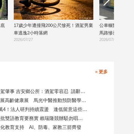
少年遭撞飛200公尺慘死！酒駕男棄
公車輾斃83歲婦！才剛下車繞
2小時落網
馬路慘死輪下
/27
2026/07/27
» 更多
副主任涉酒駕肇事 吉安鄉公所：酒駕零容忍 請辭獲准
攜AI科技參展高齡健康展 馬光中醫推動預防醫學迎接長壽新經濟
台股力守4萬4！法人研判持續震盪 逢低留意這些族群
柯志恩競辦批雙語教育要務實 賴瑞隆競辦駁勿唱衰高雄
化教育支持 AI、防毒、家教三箭齊發