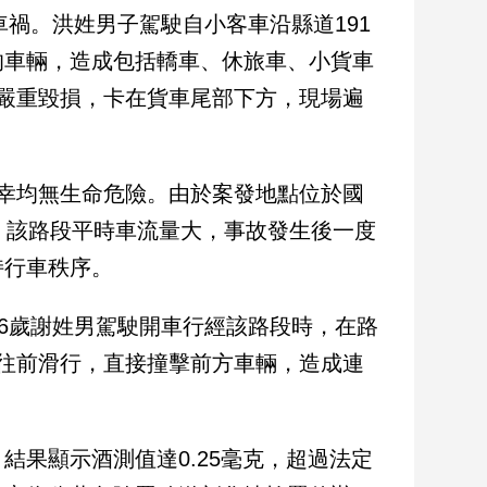
車禍。洪姓男子駕駛自小客車沿縣道191
的車輛，造成包括轎車、休旅車、小貨車
嚴重毀損，卡在貨車尾部下方，現場遍
幸均無生命危險。由於案發地點位於國
，該路段平時車流量大，事故發生後一度
持行車秩序。
26歲謝姓男駕駛開車行經該路段時，在路
往前滑行，直接撞擊前方車輛，造成連
果顯示酒測值達0.25毫克，超過法定