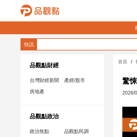
品
觀
點
財
首頁
經
品觀點財經
台
驚悚
台灣財經新聞
產經/股市
灣
財
房地產
2026/0
經
新
聞
品觀點政治
產
經/
政治焦點
品觀點民調
股