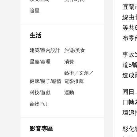
民
宜蘭
調
追星
線由
國
會
等共
焦
生活
布零
點
建築/室內設計
旅遊/美食
事故
觀
星座/命理
消費
道5
點
藝術／文創／
造成
健康/親子/感情
電影推薦
兩
岸/
同日
科技/遊戲
運動
國
口轉
際
寵物Pet
環追
社
會/
地
影音專區
彰化
方