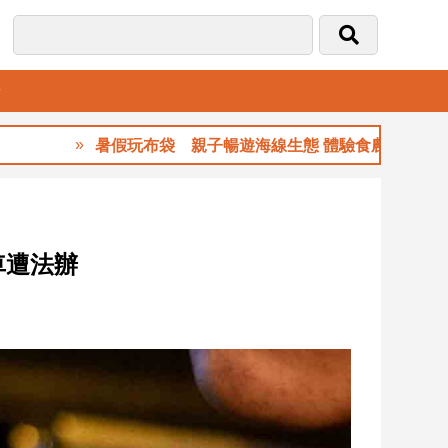
音
暑假玩布袋 親子暢遊海線生態 體驗食農樂趣
車遭法辦