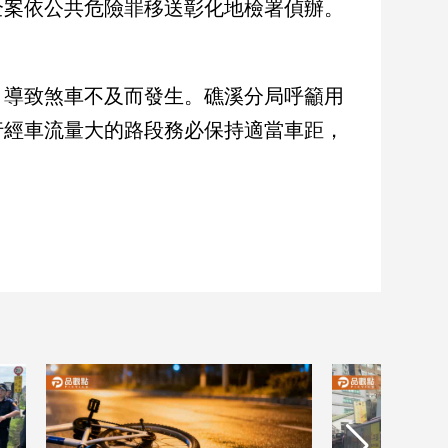
全案依公共危險罪移送彰化地檢署偵辦。
，導致煞車不及而發生。礁溪分局呼籲用
行經車流量大的路段務必保持適當車距，