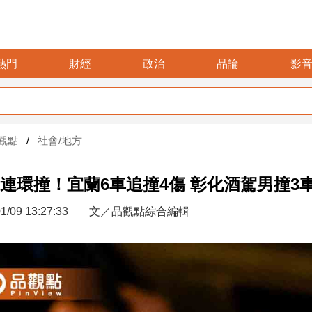
熱門
財經
政治
品論
影
觀點
社會/地方
連環撞！宜蘭6車追撞4傷 彰化酒駕男撞3
1/09 13:27:33
文／品觀點綜合編輯