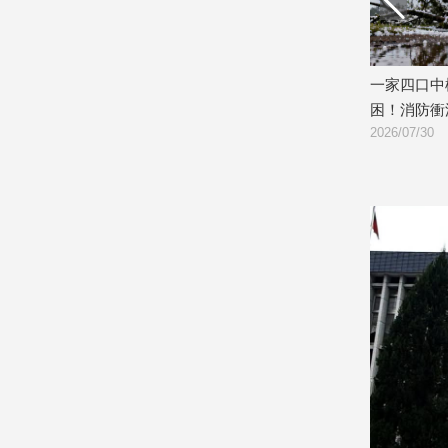
娛
樂
BMW左轉失控撞爛210萬科技執法設
一家四口中橫出遊遇雷雨
備！車主傻眼：不該借車給朋友
困！消防衝深山搶救
娛
026/07/31
2026/07/30
樂
星
聞
流
行/
時
尚
追
星
生
活