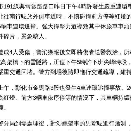
市191線與雪隧路路口昨日下午4時許發生嚴重連環
北往南行駛於外側車道時，不慎碰撞前方停等紅燈
6輛車連環追撞。強大撞擊力道導致其中休旅車車頭
件碎片，景象駭人。
造成4人受傷，警消獲報後立即將傷者送醫救治，所
號高架橋下的雪隧路，正值下午5時許下班尖峰時段
嚴重交通回堵。警方到場後隨即進行交通疏導，維
上午，彰化市金馬路3段也發生4車連環追撞事故。
為紅燈、前方3輛車依序停等的情況下，其車輛持續
撞。
警分局到場處理後，對涉嫌肇事的男駕駛進行酒測，結