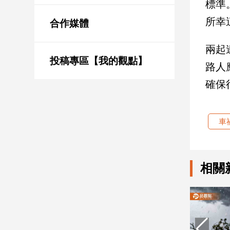
標準
新
冠
所幸
合作媒體
病
毒
兩起
專
區
投稿專區【我的觀點】
路人
確保
南
台
車
灣
觀
點
相關
南
台
灣
觀
點