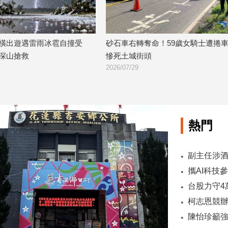
冰雹自撞受
砂石車右轉奪命！59歲女騎士遭捲車底
17歲
慘死土城街頭
車逃逸
2026/07/29
2026/07
熱門
陳怡珍籲強