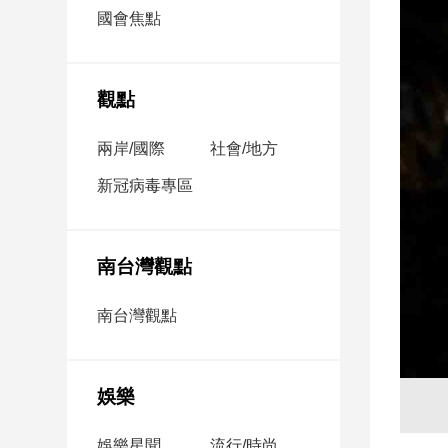
市
國會焦點
房
地
產
觀點
兩岸/國際
社會/地方
品
觀
新冠病毒專區
點
政
治
南台灣觀點
政
南台灣觀點
治
焦
點
娛樂
品
觀
點
娛樂星聞
流行/時尚