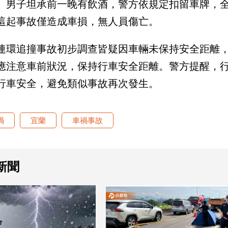
。男子坦承前一晚有飲酒，警方依規定扣留車牌，
這起事故僅造成車損，無人員傷亡。
連環追撞事故初步調查皆疑因車輛未保持安全距離
應注意車前狀況，保持行車安全距離。警方提醒，
行車安全，避免類似事故再次發生。
禍
宜蘭
車禍事故
新聞