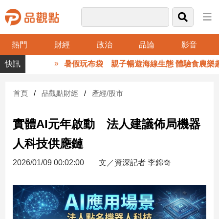
熱門
財經
政治
品論
影音
品
暑假玩布袋 親子暢遊海線生態 體驗食農樂趣
觀
點
財
首頁
品觀點財經
產經/股市
經
實體AI元年啟動 法人建議佈局機器
台
灣
人科技供應鏈
財
經
2026/01/09 00:02:00
文／資深記者 李錦奇
新
聞
產
經/
股