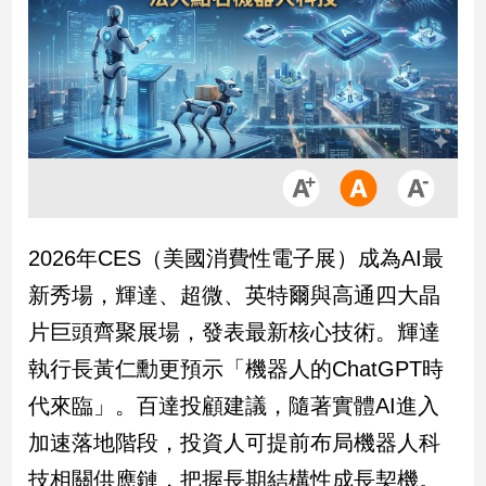
市
房
地
產
品
觀
點
政
2026年CES（美國消費性電子展）成為AI最
治
新秀場，輝達、超微、英特爾與高通四大晶
政
片巨頭齊聚展場，發表最新核心技術。輝達
治
執行長黃仁勳更預示「機器人的ChatGPT時
焦
點
代來臨」。百達投顧建議，隨著實體AI進入
品
加速落地階段，投資人可提前布局機器人科
觀
點
技相關供應鏈，把握長期結構性成長契機。