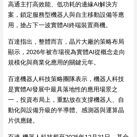
高通主打高效能、低功耗的邊緣AI解決方
案，鎖定服務型機器人與自主移動設備等應
娛
樂
用，搶占下一波實體AI終端裝置商機。
娛
百達指出，整體而言，晶片大廠的策略布局
樂
星
顯示，2026年被市場視為實體AI從概念走向
聞
規模化與商業化應用的關鍵元年。
流
行/
百達機器人科技策略團隊表示，機器人科技
時
尚
是實體AI發展中最具落地性的應用場景之
追
一，投資布局上，重點放在支撐機器人、自
星
動化與設備升級的半導體、感測器與運算晶
片供應鏈。
生
活
百達-機器人科技截至2025年12月31日，基金