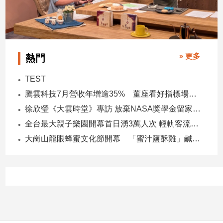
寵
物
Pet
» 更多
熱門
影
音
TEST
專
騰雲科技7月營收年增逾35% 董座看好指標場域複製動能
區
徐欣瑩《大雲時堂》專訪 放棄NASA獎學金留家鄉 主張雙AI治縣讓城市更科技更有愛
全台最大親子樂園開幕首日湧3萬人次 輕軌客流增20倍
合
大崗山龍眼蜂蜜文化節開幕 「蜜汁鹽酥雞」鹹甜跨界搶話題
作
媒
體
投
稿