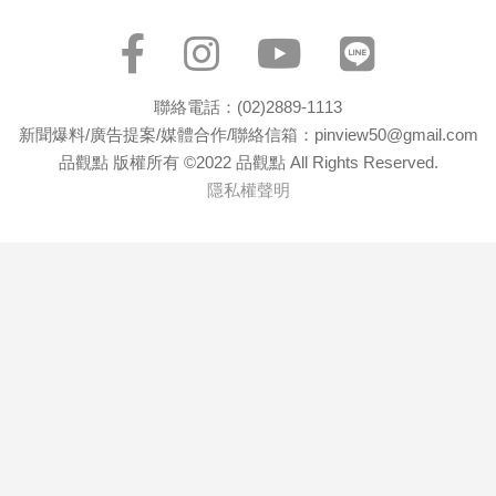
專
區
【我
的
聯絡電話：(02)2889-1113
觀
新聞爆料/廣告提案/媒體合作/聯絡信箱：pinview50@gmail.com
品觀點 版權所有 ©2022 品觀點 All Rights Reserved.
點】
隱私權聲明