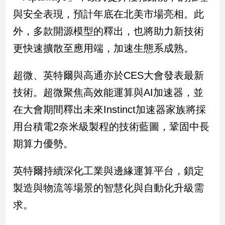
新
與安全表現，預計年底在北美市場亮相。此
冠
病
外，多款開源模型的釋出，也將助力新技術
毒
更快速擴散至應用端，加速生態系成熟。
專
區
超微、英特爾與高通亦於CES大會發表最新
技術。超微聚焦高效能運算與AI加速器，並
南
在大會期間釋出未來Instinct加速器家族將採
台
灣
用台積電2奈米級製程的技術藍圖，鞏固中長
觀
期算力優勢。
點
英特爾持續深化工業與邊緣運算平台，鎖定
南
台
製造與物流等場景的智慧化與自動化升級需
灣
觀
求。
點