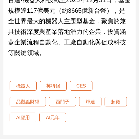
建
規模達117億美元（約3665億新台幣），是
築/
全世界最大的機器人主題型基金，聚焦於兼
室
內
具技術深度與產業落地潛力的企業，投資涵
設
計
蓋企業流程自動化、工廠自動化與促成科技
旅
等關鍵領域。
遊/
美
食
星
機器人
英特爾
CES
座/
命
理
品觀點財經
西門子
輝達
超微
消
費
AI應用
AI元年
健
康/
親