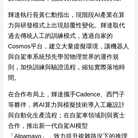
民
調
輝達執行長黃仁勳指出，現階段AI產業在算
國
力與研發模式上出現顛覆性變化。輝達取代
會
焦
過去傳統人工的訓練模式，透過自家的
點
Cosmos平台，建立大量虛擬環境，讓機器人
與自駕車系統預先學習物理世界的運作規
觀
則，加快訓練與驗證流程，縮短實際落地時
點
間。
兩
岸/
在合作布局上，輝達攜手Cadence、西門子
國
際
等夥伴，將AI算力與模擬技術導入工廠設計
社
與自動化生產流程；在自駕車領域則與賓士
會/
合作，推出新一代自駕AI模型
地
方
「Alpamayo」，致力提升複雜路況下的推理