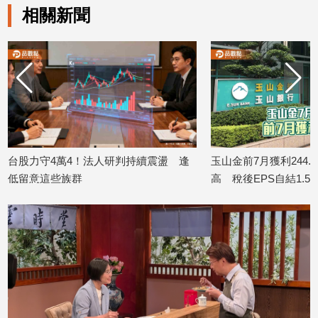
相關新聞
子/
感
情
藝
術
／
文
創
／
電
續震盪 逢
玉山金前7月獲利244.4億！創同期新
日勝生「臺
影
高 稅後EPS自結1.51元
案」開工
推
2026/08/07
2026/08/07
薦
科
技/
遊
戲
運
動