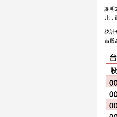
建
謝明
築/
此，
室
內
設
統計
計
台股
旅
遊/
美
食
星
座/
命
理
消
費
健
康/
親