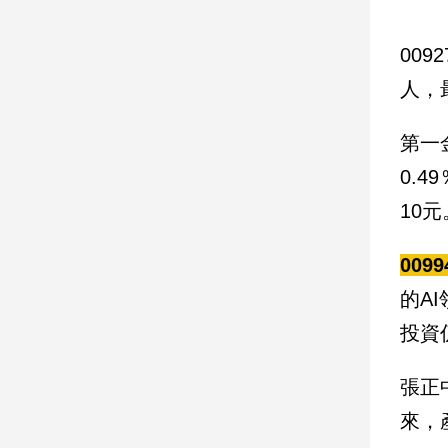
寵
物
Pet
00
人，
影
第一
音
專
0.
區
10元
009
合
作
的A
媒
投資
體
張正
投
來，
稿