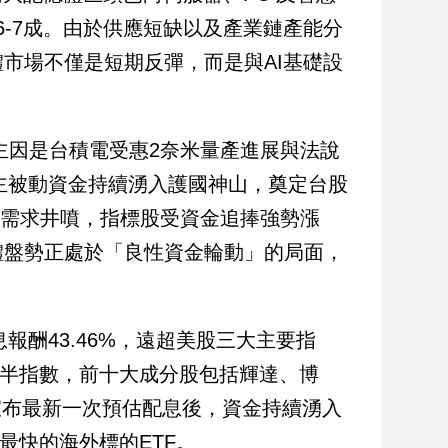
6-7成。由於供應短缺以及產業鏈產能分
市場不僅是短期反彈，而是與AI基礎設
，主因是台積電受惠2奈米量產進展與法說
起主被動資金持續湧入護國神山，奠定台股
R5需求井噴，指標股受資金追捧強勢漲
體盤勢正處於「良性資金輪動」的局面，
報酬43.46%，遠超美股三大主要指
費半指數，前十大成分股包括輝達、博
週宣布最新一次預估配息後，資金持續湧入
最快的海外標的ETF。