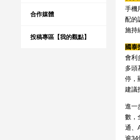
新
手機
冠
合作媒體
病
配的
毒
施持
專
區
投稿專區【我的觀點】
國泰
會利
南
多頭
台
灣
停，
觀
建議
點
進一
南
台
數，
灣
觀
通、
點
逾3