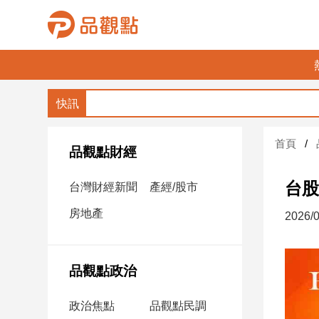
品
觀
點
財
首頁
經
品觀點財經
台
台股
台灣財經新聞
產經/股市
灣
財
房地產
2026/0
經
新
聞
品觀點政治
產
經/
政治焦點
品觀點民調
股