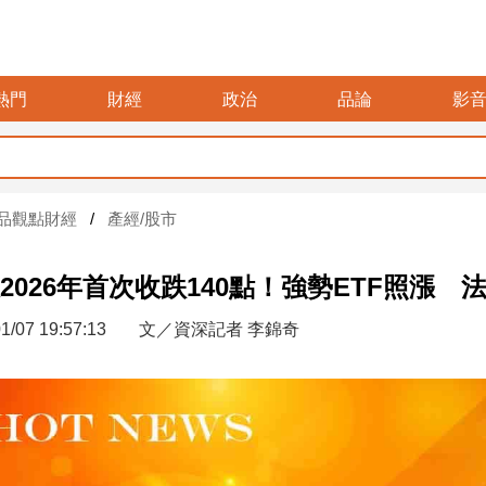
熱門
財經
政治
品論
影
暑假
品觀點財經
產經/股市
2026年首次收跌140點！強勢ETF照漲
1/07 19:57:13
文／資深記者 李錦奇