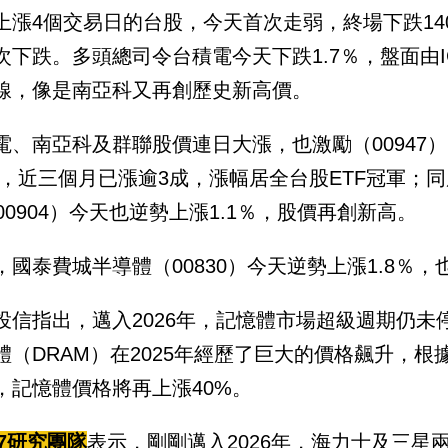
上漲4個交易日的台股，今天首次走弱，終場下跌140點
次下跌。多頭總司令台積電今天下跌1.7％，盤面由
線，像是南亞科又再創歷史新高價。
電、南亞科及群聯股價連日大漲，也激勵（00947）
2%，近三個月已漲逾3成，漲幅居全台股ETF冠軍
（00904）今天也逆勢上漲1.1％，股價再創新高。
，國泰費城半導體（00830）今天逆勢上漲1.8％，
投信指出，邁入2026年，記憶體市場超級週期仍未
體（DRAM）在2025年經歷了巨大的價格飆升，根
，記憶體價格將再上漲40%。
47研究團隊
表示，剛剛邁入2026年，海力士及三星