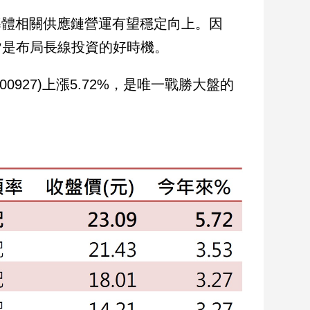
導體相關供應鏈營運有望穩定向上。因
皆是布局長線投資的好時機。
927)上漲5.72%，是唯一戰勝大盤的