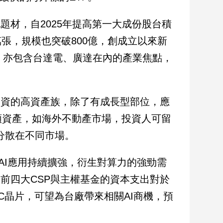
雙A題材，自2025年提高第一大成份股台積
萬張，規模也突破800億，創成立以來新
，亦包含台達電、廣達在內的產業焦點，
投資的高資產族，除了有成長型部位，應
類資產，如海外不動產市場，投資人可留
金分散在不同市場。
AI應用持續擴強，衍生對算力的強勁需
目前四大CSP與主權基金的資本支出對於
IC晶片，可望為台廠帶來相關AI商機，預