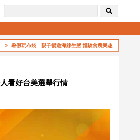
音
玩布袋 親子暢遊海線生態 體驗食農樂趣
玉
 法人看好台美選舉行情