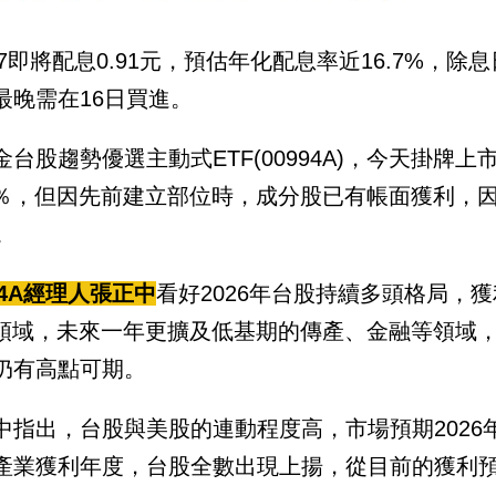
927即將配息0.91元，預估年化配息率近16.7%，
最晚需在16日買進。
金台股趨勢優選主動式ETF(00994A)，今天掛牌上
49％，但因先前建立部位時，成分股已有帳面獲利，因
。
94A經理人張正中
看好2026年台股持續多頭格局，
I領域，未來一年更擴及低基期的傳產、金融等領域
仍有高點可期。
中指出，台股與美股的連動程度高，市場預期2026年
產業獲利年度，台股全數出現上揚，從目前的獲利