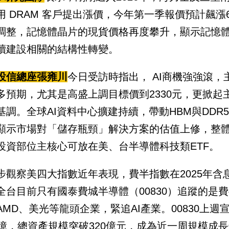
用 DRAM 客戶提出漲價，今年第一季報價預計飆漲
調整，記憶體晶片的現貨價格再度攀升，顯示記憶體
續建設相關的結構性轉變。
投信總座張雍川
今日受訪時指出， AI商機強強滾
多預期，尤其是高盛上調目標價到2330元，更掀
基調。全球AI資料中心擴建持續，帶動HBM與DD
顯示市場對「儲存瓶頸」解決方案的估值上修，整
投資部位主核心可放在美、台半導體科技類ETF。
步觀察美四大指數近年表現，費半指數在2025年含息
全台目前只有國泰費城半導體（00830）追蹤的是
AMD、美光等龍頭企業，緊追AI產業。00830上
4億，總資產規模突破320億元，成為近一周規模成長