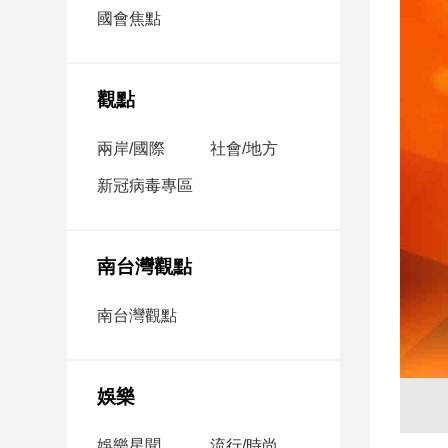
市
國會焦點
房
地
產
觀點
兩岸/國際
社會/地方
品
觀
新冠病毒專區
點
政
治
南台灣觀點
政
南台灣觀點
治
焦
點
娛樂
品
觀
點
娛樂星聞
流行/時尚