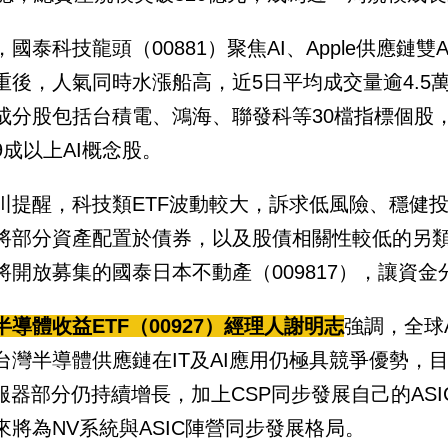
，國泰科技龍頭（00881）聚焦AI、Apple供應鏈
重後，人氣同時水漲船高，近5日平均成交量逾4.5
成分股包括台積電、鴻海、聯發科等30檔指標個股
9成以上AI概念股。
川提醒，科技類ETF波動較大，訴求低風險、穩健
將部分資產配置於債券，以及股債相關性較低的另
將開放募集的國泰日本不動產（009817），讓資
半導體收益ETF（00927）經理人謝明志
強調，全球
台灣半導體供應鏈在IT及AI應用仍極具競爭優勢，
伺服器部分仍持續增長，加上CSP同步發展自己的AS
來將為NV系統與ASIC陣營同步發展格局。