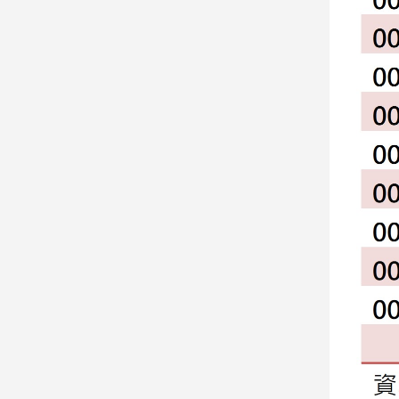
子/
感
情
藝
術
／
文
創
／
電
影
推
薦
科
技/
遊
戲
運
動