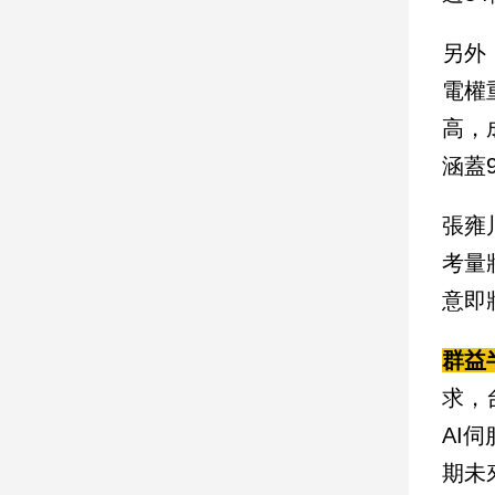
另外
娛
樂
電權
高，
娛
樂
涵蓋
星
聞
張雍
流
考量
行/
時
意即
尚
追
群益
星
求，
AI
生
期未
活