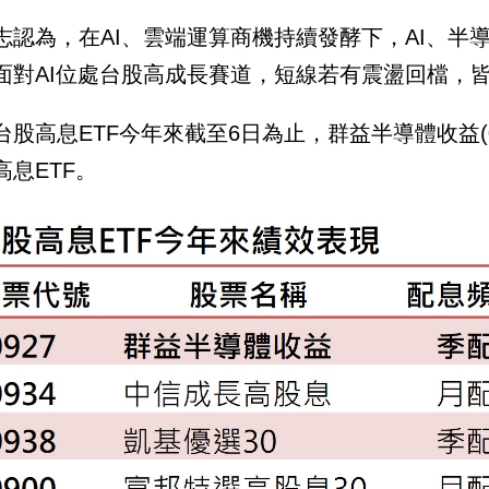
志認為，在AI、雲端運算商機持續發酵下，AI、半
面對AI位處台股高成長賽道，短線若有震盪回檔，
台股高息ETF今年來截至6日為止，群益半導體收益(00
高息ETF。