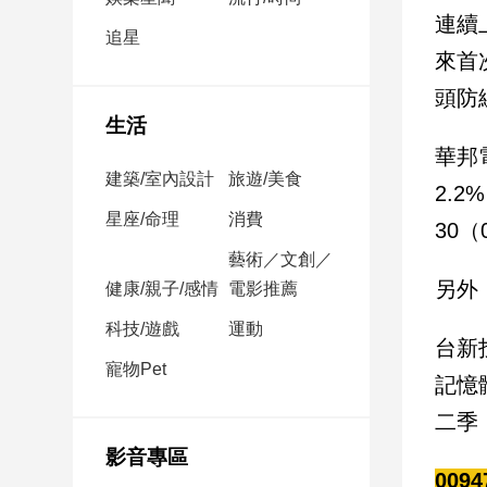
民
連續
調
追星
來首
國
會
頭防
焦
生活
點
華邦
建築/室內設計
旅遊/美食
2.
觀
星座/命理
消費
30
點
藝術／文創／
另外
健康/親子/感情
電影推薦
兩
岸/
科技/遊戲
運動
國
台新
際
寵物Pet
記憶
社
二季
會/
地
影音專區
方
009