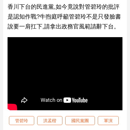
香川下台的民進黨,如今竟說對管碧玲的批評
娛
是認知作戰?牛煦庭呼籲管碧玲不是只發臉書
樂
說要一肩扛下,請拿出政務官風範請辭下台。
娛
樂
星
聞
流
行/
時
尚
追
星
生
管碧玲
洪孟楷
國民黨團
軍演
活