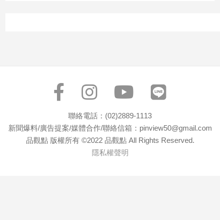
寵
物
Pet
影
音
專
區
聯絡電話：(02)2889-1113
新聞爆料/廣告提案/媒體合作/聯絡信箱：pinview50@gmail.com
合
品觀點 版權所有 ©2022 品觀點 All Rights Reserved.
作
隱私權聲明
媒
體
投
稿