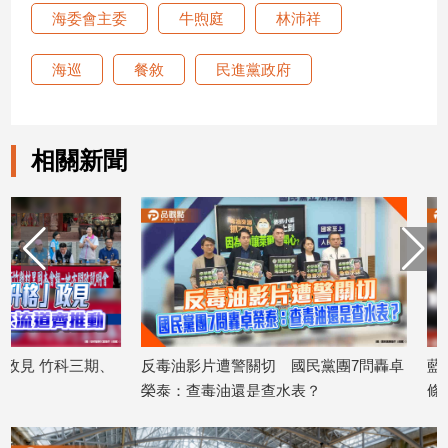
海委會主委
牛煦庭
林沛祥
建
築/
室
海巡
餐敘
民進黨政府
內
設
計
相關新聞
旅
遊/
美
食
星
座/
命
理
消
反毒油影片遭警關切 國民黨團7問轟卓
藍白力推「新護國神山
費
榮泰：查毒油還是查水表？
條例今出委員會
健
2026/07/27
2026/07/27
康/
親