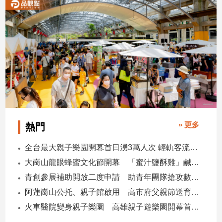
子/
感
情
藝
術
／
文
創
／
電
影
» 更多
熱門
推
薦
全台最大親子樂園開幕首日湧3萬人次 輕軌客流增20倍
科
大崗山龍眼蜂蜜文化節開幕 「蜜汁鹽酥雞」鹹甜跨界搶話題
技/
遊
青創參展補助開放二度申請 助青年團隊搶攻數位轉型商機
戲
阿蓮崗山公托、親子館啟用 高市府父親節送育兒暖禮
運
火車醫院變身親子樂園 高雄親子遊樂園開幕首日爆棚
動