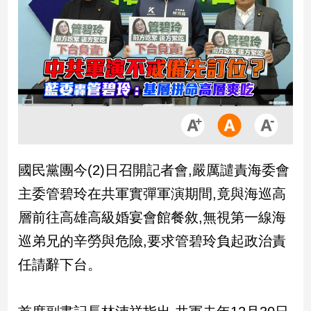
市
房
地
產
品
觀
點
政
國民黨團今(2)日召開記者會,嚴厲譴責海委會
治
主委管碧玲在共軍實彈軍演期間,竟與海巡高
政
層前往高雄高級婚宴會館餐敘,無視第一線海
治
巡弟兄的辛勞與危險,要求管碧玲負起政治責
焦
點
任請辭下台。
品
觀
點