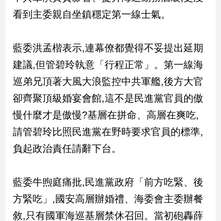
新
看到主委親自坐鎮穩定第一線士氣。
冠
病
毒
藍委洪孟楷表示,連幕僚都覺得不妥提出延期
專
區
建議,但管碧玲執意「行程正常」。第一線海
巡弟兄頂著大風大浪監控中共軍艦,後方大官
南
卻齊聚頂級婚宴會館,這不是民進黨官員的傲
台
慢什麼才是傲慢?基層在拼命、高層在爽吃,
灣
請管碧玲比照民進黨在野時要求官員的標準,
觀
點
負起政治責任請辭下台。
南
台
藍委牛煦庭痛批,民進黨政府「前方吃緊、後
灣
方緊吃」,國安高層辦婚禮、海委會主委辦餐
觀
點
敘,只有國軍海巡基層禁休召回。當初砲轟薛