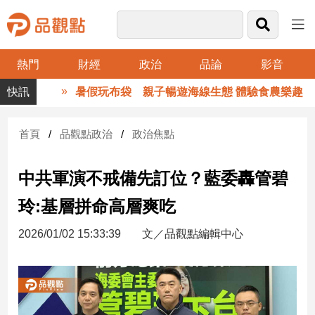
熱門
財經
政治
品論
影音
品
暑假玩布袋 親子暢遊海線生態 體驗食農樂趣
觀
點
財
首頁
品觀點政治
政治焦點
經
中共軍演不戒備先訂位？藍委轟管碧
台
灣
玲:基層拼命高層爽吃
財
經
2026/01/02 15:33:39
文／品觀點編輯中心
新
聞
產
經/
股