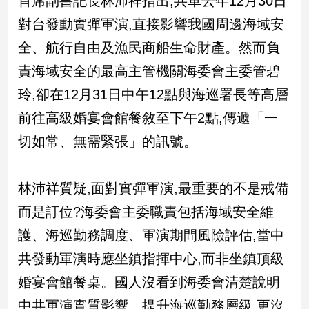
首席副書記長林沛祥指出,共軍去年12月30日
民
對台發動實彈軍演,直接影響我國周邊海域安
調
國
全、航行自由及漁民商船生命財產。然而負
會
責海域安全的最高主管機關海委會主委管碧
焦
點
玲,卻在12月31日中午12點與海巡署長等高層
前往高級婚宴會館餐敘至下午2點,傳遞「一
觀
切如常、無需緊張」的訊號。
點
林沛祥質疑,面對實彈軍演,最重要的不是戒備
兩
岸/
而是訂位?海委會主委職責包括海域安全維
國
際
護、海巡勤務調度、軍演期間風險評估,當中
社
共發動軍演時應坐鎮指揮中心,而非坐鎮頂級
會/
婚宴會館餐桌。國人沒看到海委會清楚說明
地
方
中共軍演實質影響、提升海巡勤務層級,更沒