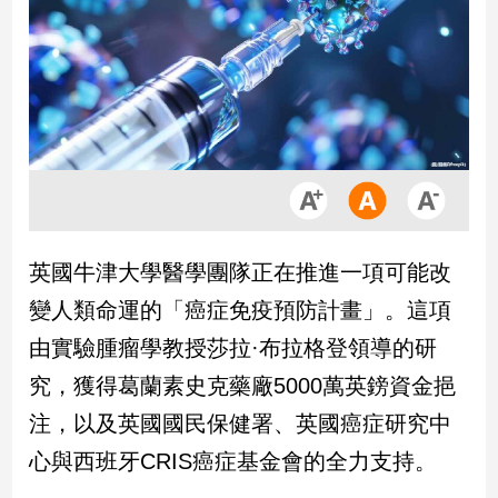
市
房
地
產
品
觀
點
政
英國牛津大學醫學團隊正在推進一項可能改
治
變人類命運的「癌症免疫預防計畫」。這項
政
由實驗腫瘤學教授莎拉·布拉格登領導的研
治
究，獲得葛蘭素史克藥廠5000萬英鎊資金挹
焦
點
注，以及英國國民保健署、英國癌症研究中
品
心與西班牙CRIS癌症基金會的全力支持。
觀
點