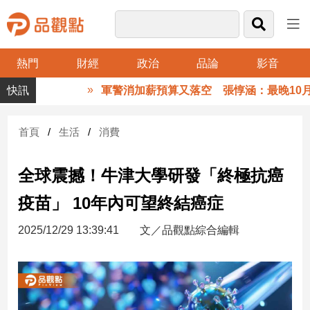
熱門
財經
政治
品論
影音
品
軍警消加薪預算又落空 張惇涵：最晚10月
觀
點
財
首頁
生活
消費
經
全球震撼！牛津大學研發「終極抗癌
台
灣
疫苗」 10年內可望終結癌症
財
經
2025/12/29 13:39:41
文／品觀點綜合編輯
新
聞
產
經/
股