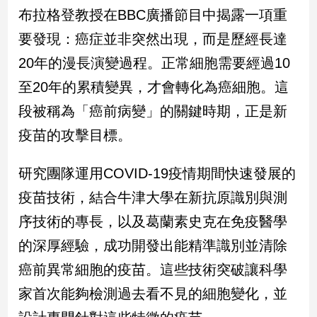
民
布拉格登教授在BBC廣播節目中揭露一項重
調
要發現：癌症並非突然出現，而是歷經長達
國
會
20年的漫長演變過程。正常細胞需要經過10
焦
至20年的累積變異，才會轉化為癌細胞。這
點
段被稱為「癌前病變」的關鍵時期，正是新
疫苗的攻擊目標。
觀
點
研究團隊運用COVID-19疫情期間快速發展的
兩
疫苗技術，結合牛津大學在新抗原識別與測
岸/
序技術的專長，以及葛蘭素史克在免疫醫學
國
際
的深厚經驗，成功開發出能精準識別並清除
社
癌前異常細胞的疫苗。這些技術突破讓科學
會/
地
家首次能夠檢測過去看不見的細胞變化，並
方