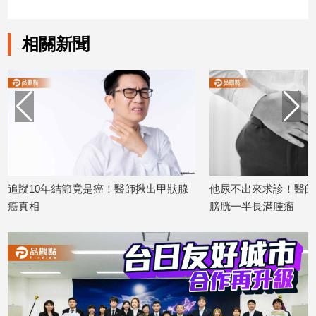
建
築/
相關新聞
室
內
設
計
旅
遊/
美
食
星
結節竟是癌！醫師揪出甲狀腺
他尿不出來求診！醫師超音波一掃
座/
膀胱一半長滿腫瘤
命
2026/06/15
理
消
費
健
康/
親