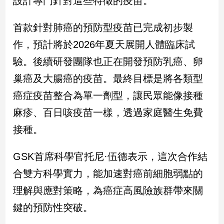
設計專門針對這些特徵的疫苗。
新
冠
首款針對肺癌的預防型疫苗已完成初步製
病
毒
作，預計將於2026年夏天展開人體臨床試
專
區
驗。後續研發團隊也正在開發預防乳癌、卵
巢癌及大腸癌的疫苗。最終目標是將各類型
癌症疫苗整合為單一劑型，讓民眾能像接種
南
台
麻疹、百日咳疫苗一樣，透過家庭醫生免費
灣
接種。
觀
點
GSK首席科學官托尼·伍德表示，這次合作結
南
合雙方科學實力，能加速對癌前細胞弱點的
台
理解與應對策略，為癌症高風險族群帶來關
灣
觀
鍵的預防性突破。
點