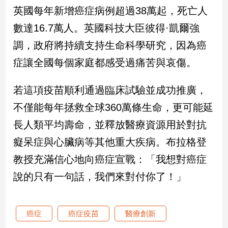
英國每年新增癌症病例超過38萬起，死亡人
娛
數達16.7萬人。英國科技大臣彼得·凱爾強
樂
調，政府將持續支持生命科學研究，因為癌
症讓全國每個家庭都感受過痛苦與哀傷。
娛
樂
星
若這項疫苗順利通過臨床試驗並成功推廣，
聞
不僅能每年拯救全球360萬條生命，更可能延
流
行/
長人類平均壽命，並釋放醫療資源用於對抗
時
癡呆症與心臟病等其他重大疾病。布拉格登
尚
追
教授充滿信心地向癌症宣戰：「我想對癌症
星
說的只有一句話，我們來對付你了！」
生
癌症
癌症疫苗
醫療創新
活