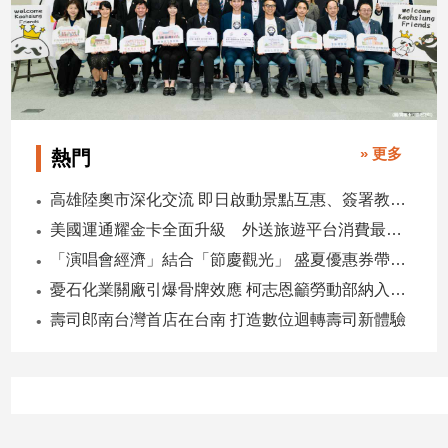
子/
感
情
藝
術
／
» 更多
文
熱門
創
／
高雄陸奧市深化交流 即日啟動景點互惠、簽署教育合作MOU
電
美國運通耀金卡全面升級 外送旅遊平台消費最高回饋4400刷卡金！
影
推
「演唱會經濟」結合「節慶觀光」 盛夏優惠券帶動商圈消費升溫
薦
憂石化業關廠引爆骨牌效應 柯志恩籲勞動部納入僱用安定第十類
科
壽司郎南台灣首店在台南 打造數位迴轉壽司新體驗
技/
遊
戲
運
動