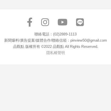
寵
物
Pet
影
聯絡電話：(02)2889-1113
音
新聞爆料/廣告提案/媒體合作/聯絡信箱：pinview50@gmail.com
專
品觀點 版權所有 ©2022 品觀點 All Rights Reserved.
區
隱私權聲明
合
作
媒
體
投
稿