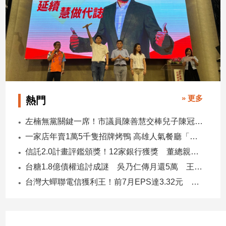
建
築/
室
內
設
計
旅
遊/
» 更多
熱門
美
食
左楠無黨關鍵一席！市議員陳善慧交棒兒子陳冠宇 一人參選 兩代服務
星
一家店年賣1萬5千隻招牌烤鴨 高雄人氣餐廳「鴨點棧」展新店
座/
命
信託2.0計畫評鑑頒獎！12家銀行獲獎 董總親臨領獎
理
台糖1.8億債權追討成謎 吳乃仁傳月還5萬 王鴻薇轟：要還到379歲
消
台灣大蟬聯電信獲利王！前7月EPS達3.32元 中華電3.11、遠傳2.46元
費
健
康/
親