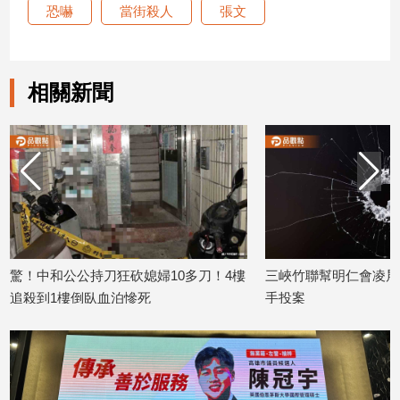
恐嚇
當街殺人
張文
娛
樂
相關新聞
娛
樂
星
聞
流
行/
時
尚
驚！中和公公持刀狂砍媳婦10多刀！4樓
追
三峽竹聯幫明仁會凌晨
星
追殺到1樓倒臥血泊慘死
手投案
2026/07/28
2026/07/17
生
活