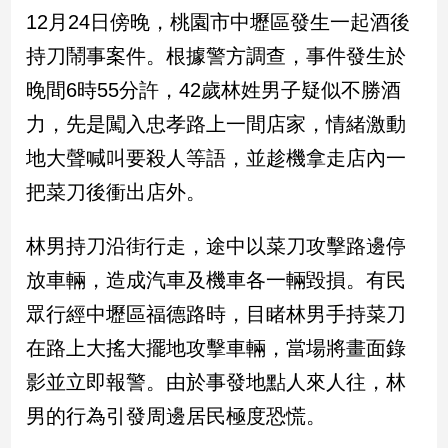
市
12月24日傍晚，桃園市中壢區發生一起酒後
房
持刀鬧事案件。根據警方調查，事件發生於
地
產
晚間6時55分許，42歲林姓男子疑似不勝酒
力，先是闖入忠孝路上一間店家，情緒激動
品
地大聲喊叫要殺人等語，並趁機拿走店內一
觀
把菜刀後衝出店外。
點
政
林男持刀沿街行走，途中以菜刀攻擊路邊停
治
放車輛，造成汽車及機車各一輛毀損。有民
政
眾行經中壢區福德路時，目睹林男手持菜刀
治
焦
在路上大搖大擺地攻擊車輛，當場將畫面錄
點
影並立即報警。由於事發地點人來人往，林
品
男的行為引發周邊居民極度恐慌。
觀
點