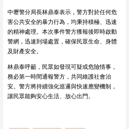
新
冠
中壢警分局長林鼎泰表示，警方對於任何危
病
害公共安全的暴力行為，均秉持積極、迅速
毒
專
的精神處理。本次事件警方獲報後即時啟動
區
警網，迅速到場處置，確保民眾生命、身體
及財產安全。
南
台
林鼎泰呼籲，民眾如發現可疑或危險情事，
灣
務必第一時間通報警方，共同維護社會治
觀
點
安。警方將持續強化巡邏與快速應變機制，
讓民眾能夠安心生活、放心出門。
南
台
灣
觀
點