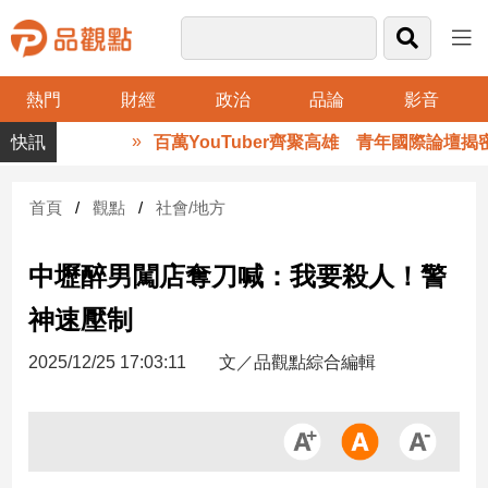
熱門
財經
政治
品論
影音
品
百萬YouTuber齊聚高雄 青年國際論壇揭密
觀
點
財
首頁
觀點
社會/地方
經
中壢醉男闖店奪刀喊：我要殺人！警
台
灣
神速壓制
財
經
2025/12/25 17:03:11
文／品觀點綜合編輯
新
聞
產
經/
股