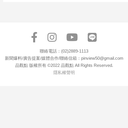
子/
感
情
藝
術
／
文
創
聯絡電話：(02)2889-1113
／
新聞爆料/廣告提案/媒體合作/聯絡信箱：pinview50@gmail.com
電
品觀點 版權所有 ©2022 品觀點 All Rights Reserved.
影
隱私權聲明
推
薦
科
技/
遊
戲
運
動