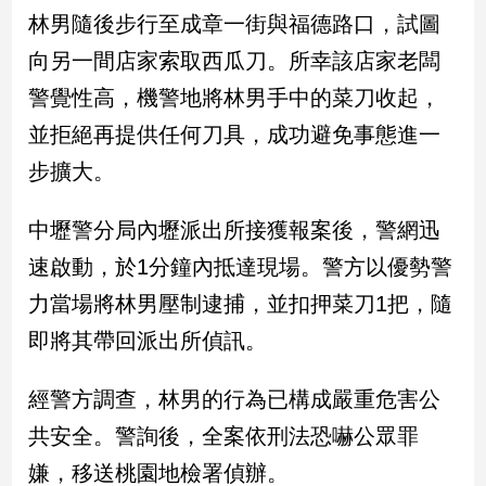
民
林男隨後步行至成章一街與福德路口，試圖
調
向另一間店家索取西瓜刀。所幸該店家老闆
國
會
警覺性高，機警地將林男手中的菜刀收起，
焦
並拒絕再提供任何刀具，成功避免事態進一
點
步擴大。
觀
中壢警分局內壢派出所接獲報案後，警網迅
點
速啟動，於1分鐘內抵達現場。警方以優勢警
兩
力當場將林男壓制逮捕，並扣押菜刀1把，隨
岸/
即將其帶回派出所偵訊。
國
際
經警方調查，林男的行為已構成嚴重危害公
社
會/
共安全。警詢後，全案依刑法恐嚇公眾罪
地
方
嫌，移送桃園地檢署偵辦。