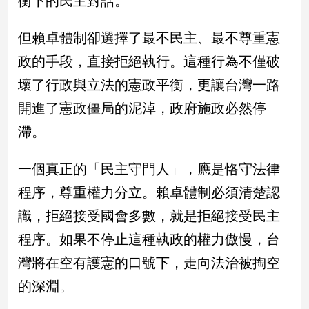
衡下的民主對話。
子/
感
但賴卓體制卻選擇了最不民主、最不尊重憲
情
政的手段，直接拒絕執行。這種行為不僅破
藝
術
壞了行政與立法的憲政平衡，更讓台灣一路
／
文
開進了憲政僵局的泥淖，政府施政必然停
創
滯。
／
電
影
一個真正的「民主守門人」，應是恪守法律
推
程序，尊重權力分立。賴卓體制必須清楚認
薦
識，拒絕接受國會多數，就是拒絕接受民主
科
技/
程序。如果不停止這種執政的權力傲慢，台
遊
戲
灣將在空有護憲的口號下，走向法治被掏空
運
的深淵。
動