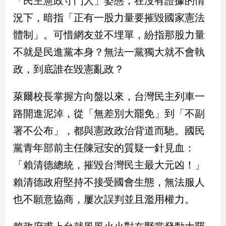
「民主憲政守門人」姿態，在沒有證據的情
民
況下，暗指「正有一股力量要摧毀國家憲法
調
國
體制」。可惜網友並不埋單，紛指那股力量
會
不就是民進黨本身？無法一黨獨大就不會執
焦
點
政，到底誰在毀憲亂政？
萊爾校長掌握方向盤以來，台灣民主列車一
觀
路開進泥淖，從「無差別大罷免」到「不副
點
署不公布」，都與憲政政治背道而馳。國民
兩
黨青年部前主任陳冠安的質疑一針見血：
岸/
國
「賴清德總統，摧毀台灣民主最大元凶！」
際
賴清德政府堅持不接受國會生態，無法服人
社
會/
也不願意協商，屢次誤判並且濫用權力。
地
方