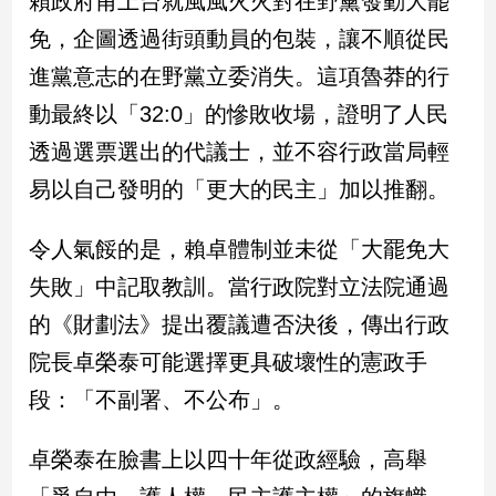
賴政府甫上台就風風火火對在野黨發動大罷
新
免，企圖透過街頭動員的包裝，讓不順從民
冠
病
進黨意志的在野黨立委消失。這項魯莽的行
毒
專
動最終以「32:0」的慘敗收場，證明了人民
區
透過選票選出的代議士，並不容行政當局輕
易以自己發明的「更大的民主」加以推翻。
南
台
令人氣餒的是，賴卓體制並未從「大罷免大
灣
失敗」中記取教訓。當行政院對立法院通過
觀
的《財劃法》提出覆議遭否決後，傳出行政
點
院長卓榮泰可能選擇更具破壞性的憲政手
南
段：「不副署、不公布」。
台
灣
觀
卓榮泰在臉書上以四十年從政經驗，高舉
點