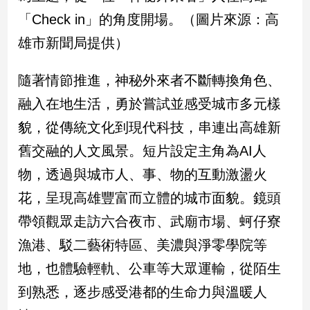
「Check in」的角度開場。（圖片來源：高
娛
雄市新聞局提供）
樂
隨著情節推進，神秘外來者不斷轉換角色、
娛
樂
融入在地生活，勇於嘗試並感受城市多元樣
星
貌，從傳統文化到現代科技，串連出高雄新
聞
流
舊交融的人文風景。短片設定主角為AI人
行/
物，透過與城市人、事、物的互動激盪火
時
尚
花，呈現高雄豐富而立體的城市面貌。鏡頭
追
帶領觀眾走訪六合夜市、武廟市場、蚵仔寮
星
漁港、駁二藝術特區、美濃與淨零學院等
地，也體驗輕軌、公車等大眾運輸，從陌生
生
到熟悉，逐步感受港都的生命力與溫暖人
活