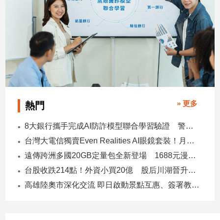
» 更多
熱門
8大銀行攜手完成AI防詐模型聯合學習驗證 警示帳戶準確度提升2倍
台灣大電信獨賣Even Realities AI眼鏡套裝！月付1399元 專案價3990
遠傳跨洲多國20GB定量包全新登場 1688元漫遊逾百國家！
台股收跌214點！外資小買20億 股后川湖晉升萬金股
高雄陸奧市深化交流 即日啟動景點互惠、簽署教育合作MOU