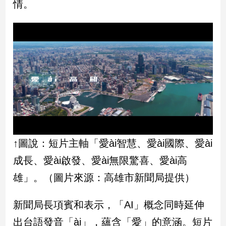
情。
建
築/
室
內
設
計
旅
遊/
美
食
星
座/
↑圖說：短片主軸「愛ài智慧、愛ài國際、愛ài
命
成長、愛ài啟發、愛ài無限驚喜、愛ài高
理
雄」。（圖片來源：高雄市新聞局提供）
消
費
健
新聞局長項賓和表示，「AI」概念同時延伸
康/
出台語發音「ài」，蘊含「愛」的意涵。短片
親