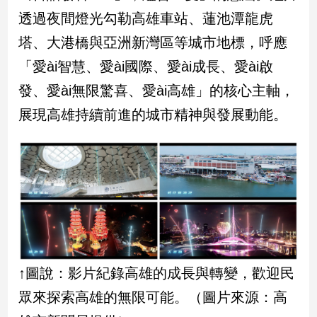
子/
透過夜間燈光勾勒高雄車站、蓮池潭龍虎
感
塔、大港橋與亞洲新灣區等城市地標，呼應
情
藝
「愛ài智慧、愛ài國際、愛ài成長、愛ài啟
術
發、愛ài無限驚喜、愛ài高雄」的核心主軸，
／
文
展現高雄持續前進的城市精神與發展動能。
創
／
電
影
推
薦
科
技/
遊
戲
↑圖說：影片紀錄高雄的成長與轉變，歡迎民
運
眾來探索高雄的無限可能。（圖片來源：高
動