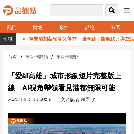
熱門
財經
政治
品論
影音
品
軍警消加薪預算又落空 張惇涵：最晚10月與立法院溝
觀
點
財
首頁
南台灣觀點
南台灣觀點
經
「愛ài高雄」城市形象短片完整版上
台
灣
線 AI視角帶領看見港都無限可能
財
經
2025/12/15 10:50:58
文／記者 賴君欣
新
聞
產
經/
股