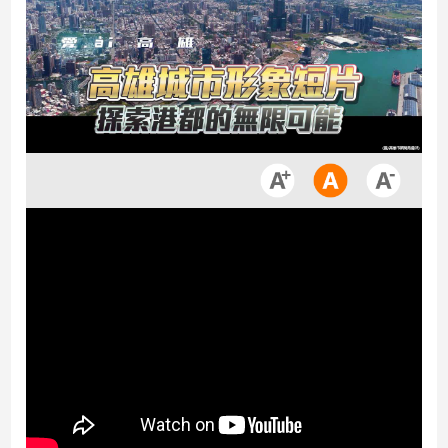
市
房
地
產
品
觀
點
政
治
政
治
焦
點
品
觀
點