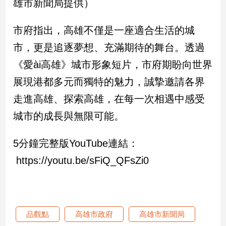
雄市新聞局提供）
寵
物
Pet
市府指出，高雄不僅是一座適合生活的城
市，更是追逐夢想、充滿期待的舞台。透過
影
《愛ài高雄》城市形象短片，市府期盼向世界
音
展現港都多元而獨特的魅力，誠摯邀請各界
專
走進高雄、探索高雄，在每一次相遇中感受
區
城市的成長與無限可能。
合
5分鐘完整版YouTube連結：
作
https://youtu.be/sFiQ_QFsZi0
媒
體
投
品觀點
高雄市政府
高雄市新聞局
稿