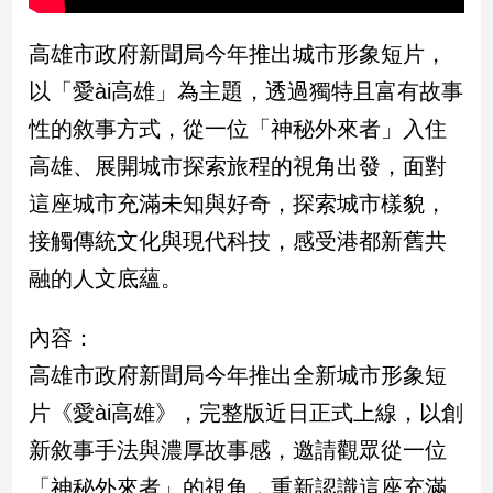
民
調
高雄市政府新聞局今年推出城市形象短片，
國
以「愛ài高雄」為主題，透過獨特且富有故事
會
焦
性的敘事方式，從一位「神秘外來者」入住
點
高雄、展開城市探索旅程的視角出發，面對
這座城市充滿未知與好奇，探索城市樣貌，
觀
接觸傳統文化與現代科技，感受港都新舊共
點
融的人文底蘊。
兩
岸/
內容：
國
際
高雄市政府新聞局今年推出全新城市形象短
社
片《愛ài高雄》，完整版近日正式上線，以創
會/
新敘事手法與濃厚故事感，邀請觀眾從一位
地
方
「神秘外來者」的視角，重新認識這座充滿