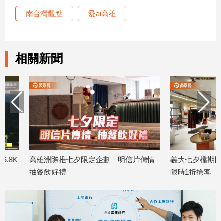
專
南台灣觀點
愛ài高雄
區
【我
的
相關新聞
觀
點】
高雄洲際推七夕限定企劃 明信片傳情
義大七夕檔期開跑 全
抽餐飲好禮
限時1折搶客
2026/08/06
2026/08/06