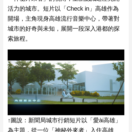
新
活力的城市。短片以「Check in」高雄作為
冠
病
開場，主角現身高雄流行音樂中心，帶著對
毒
城市的好奇與未知，展開一段深入港都的探
專
區
索旅程。
南
台
灣
觀
點
南
台
灣
觀
↑圖說：新聞局城市行銷短片以「愛ài高雄」
點
為主題，從一位「神秘外來者」入住高雄