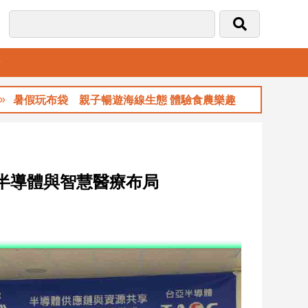
音
袋 親子暢遊海線生態 體驗食農樂趣
玉山金
半導體與智慧醫療布局