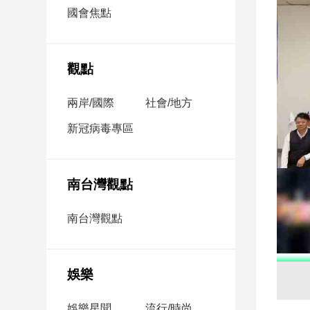
市
國會焦點
房
地
產
觀點
兩岸/國際
社會/地方
品
觀
新冠病毒專區
點
政
治
南台灣觀點
政
南台灣觀點
治
焦
點
娛樂
品
觀
點
娛樂星聞
流行/時尚