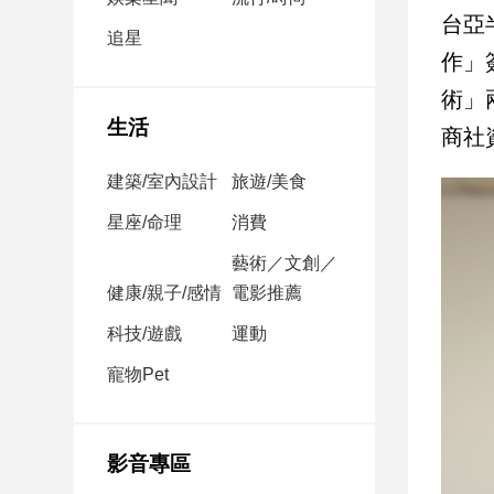
民
台亞
調
追星
作」
國
會
術」
焦
生活
商社
點
建築/室內設計
旅遊/美食
觀
星座/命理
消費
點
藝術／文創／
健康/親子/感情
電影推薦
兩
岸/
科技/遊戲
運動
國
際
寵物Pet
社
會/
地
影音專區
方