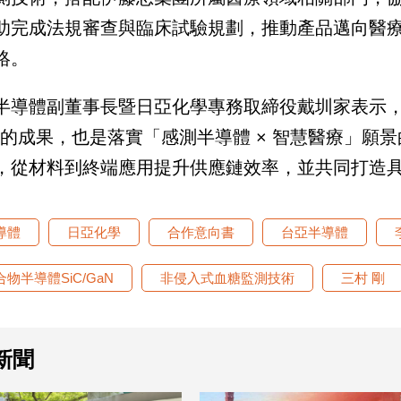
助完成法規審查與臨床試驗規劃，推動產品邁向醫
絡。
半導體副董事長暨日亞化學專務取締役戴圳家表示
 年的成果，也是落實「感測半導體 × 智慧醫療」
，從材料到終端應用提升供應鏈效率，並共同打造
導體
日亞化學
合作意向書
台亞半導體
合物半導體SiC/GaN
非侵入式血糖監測技術
三村 剛
新聞