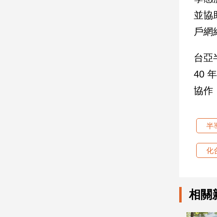
寵
並協
物
Pet
戶網
台亞
影
音
40
專
協作
區
半
合
作
化
媒
體
相關
投
稿