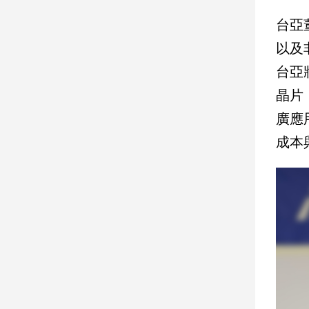
建
台亞
築/
以及
室
內
台亞
設
計
晶片
旅
廣應
遊/
成本
美
食
星
座/
命
理
消
費
健
康/
親