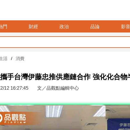
熱門
財經
政治
品論
影
暑假玩布
生活
消費
攜手台灣伊藤忠推供應鏈合作 強化化合物
2/12 16:27:45
文／品觀點編輯中心