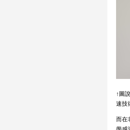
子/
感
情
藝
術
／
文
創
／
電
影
推
薦
科
↑圖
技/
遊
速技
戲
運
而在非
動
學感