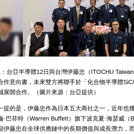
說：台亞半導體12日與台灣伊藤忠（ITOCHU Tai
合作意向書，未來雙方將聯手於「化合物半導體SiC
域展開合作。（圖片來源：台亞提供）
一提的是，伊藤忠作為日本五大商社之一，近年也
·巴菲特（Warren Buffett）旗下波克夏·海瑟威（Be
顯伊藤忠在全球供應鏈中的長期價值與成長潛力，