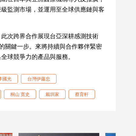
療級監測市場，並運用至全球供應鏈與客
，此次跨界合作展現台亞深耕感測技術
願景的關鍵一步。來將持續與合作夥伴緊密
具全球競爭力的產品與服務。
李國光
台灣伊藤忠
桐山 寛史
戴圳家
蔡育軒