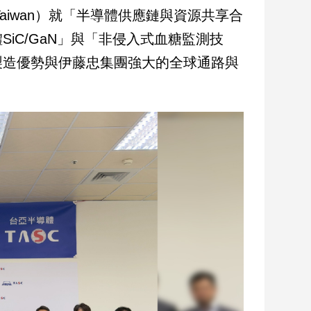
 Taiwan）就「半導體供應鏈與資源共享合
iC/GaN」與「非侵入式血糖監測技
製造優勢與伊藤忠集團強大的全球通路與
。