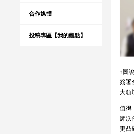
新
冠
合作媒體
病
毒
專
區
投稿專區【我的觀點】
南
台
↑圖
灣
觀
簽署
點
大領
南
值得
台
灣
師沃倫
觀
點
更凸