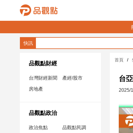
品
觀
點
財
首頁
經
品觀點財經
台
台亞
台灣財經新聞
產經/股市
灣
財
房地產
2025/1
經
新
聞
品觀點政治
產
經/
政治焦點
品觀點民調
股