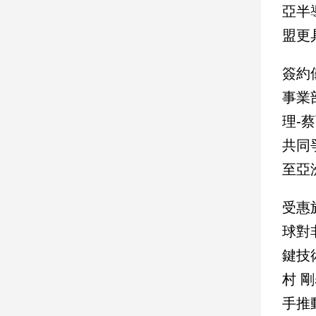
亞半
盟更
娛
樂
簽約
娛
事業
樂
星
理-
聞
共同
流
行/
至亞
時
尚
受惠
追
球對
星
鍵技
村 
生
手推
活