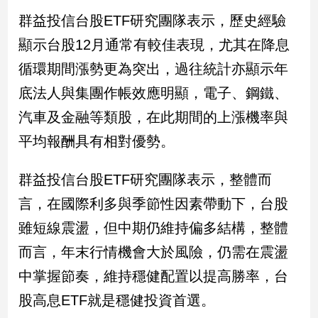
專
群益投信台股ETF研究團隊表示，歷史經驗
區
顯示台股12月通常有較佳表現，尤其在降息
【我
循環期間漲勢更為突出，過往統計亦顯示年
的
觀
底法人與集團作帳效應明顯，電子、鋼鐵、
點】
汽車及金融等類股，在此期間的上漲機率與
平均報酬具有相對優勢。
群益投信台股ETF研究團隊表示，整體而
言，在國際利多與季節性因素帶動下，台股
雖短線震盪，但中期仍維持偏多結構，整體
而言，年末行情機會大於風險，仍需在震盪
中掌握節奏，維持穩健配置以提高勝率，台
股高息ETF就是穩健投資首選。