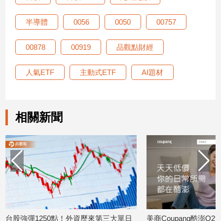
半導體
0056
0050
00757
00878
00919
品觀點財經
人氣ETF
主動式ETF
AI題材
相關新聞
台股強彈1250點！外資歷來第三大單日
美商Coupang酷澎