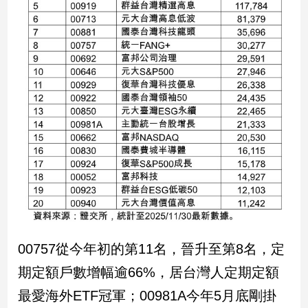
建
築/
室
內
設
計
旅
遊/
美
食
星
座/
命
理
消
00757從今年初的第11名，晉升至第8名，定
費
期定額戶數增幅逾66%，居台灣人定期定額
健
康/
最愛海外ETF冠軍；00981A今年5月底剛掛
親