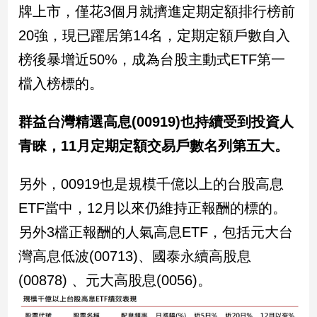
牌上市，僅花3個月就擠進定期定額排行榜前
子/
感
20強，現已躍居第14名，定期定額戶數自入
情
榜後暴增近50%，成為台股主動式ETF第一
藝
術
檔入榜標的。
／
文
群益台灣精選高息(00919)也持續受到投資人
創
／
青睞，11月定期定額交易戶數名列第五大。
電
影
另外，00919也是規模千億以上的台股高息
推
薦
ETF當中，12月以來仍維持正報酬的標的。
科
另外3檔正報酬的人氣高息ETF，包括元大台
技/
遊
灣高息低波(00713)、國泰永續高股息
戲
(00878) 、元大高股息(0056)。
運
動