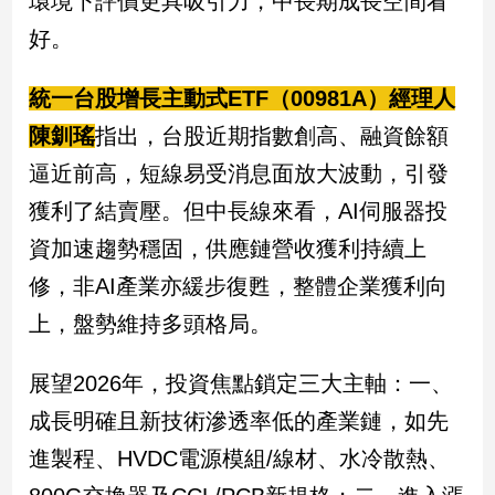
環境下評價更具吸引力，中長期成長空間看
新
好。
冠
病
毒
統一台股增長主動式ETF（00981A）經理人
專
區
陳釧瑤
指出，台股近期指數創高、融資餘額
逼近前高，短線易受消息面放大波動，引發
獲利了結賣壓。但中長線來看，AI伺服器投
南
台
資加速趨勢穩固，供應鏈營收獲利持續上
灣
修，非AI產業亦緩步復甦，整體企業獲利向
觀
上，盤勢維持多頭格局。
點
南
展望2026年，投資焦點鎖定三大主軸：一、
台
成長明確且新技術滲透率低的產業鏈，如先
灣
觀
進製程、HVDC電源模組/線材、水冷散熱、
點