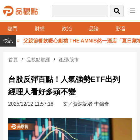
熱門
財經
政治
品論
影音
品
父親節餐飲暖心獻禮 THE AMNIS然一酒店「夏日藏禮」
觀
點
財
首頁
品觀點財經
產經/股市
經
台股反彈百點！人氣強勢ETF出列
台
灣
經理人看好多頭不變
財
經
2025/12/12 11:57:18
文／資深記者 李錦奇
新
聞
產
經/
股