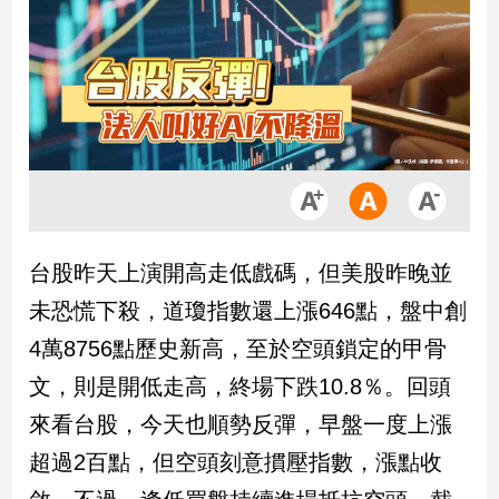
市
房
地
產
品
觀
點
政
台股昨天上演開高走低戲碼，但美股昨晚並
治
未恐慌下殺，道瓊指數還上漲646點，盤中創
政
4萬8756點歷史新高，至於空頭鎖定的甲骨
治
文，則是開低走高，終場下跌10.8％。回頭
焦
點
來看台股，今天也順勢反彈，早盤一度上漲
品
超過2百點，但空頭刻意摜壓指數，漲點收
觀
點