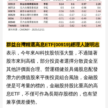
寵
物
Pet
影
音
專
群益台灣精選高息ETF(00919)經理人謝明志
區
表示，今年來AI科技股領漲大盤，不過隨著
股市來到高檔，部分投資者選擇分散資金至
合
其他評價面合理、營運穩健並具備股息配發
作
潛力的價值股來平衡投資組合風險，金融股
媒
體
便是可考量的標的，金融股持股比重高的高
息ETF，不僅可作為長期存股標的，也有望
投
兼享價差優勢。
稿