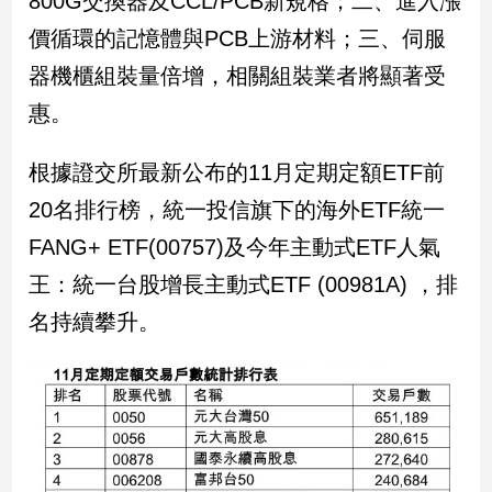
800G交換器及CCL/PCB新規格；二、進入漲
價循環的記憶體與PCB上游材料；三、伺服
娛
器機櫃組裝量倍增，相關組裝業者將顯著受
樂
惠。
娛
樂
根據證交所最新公布的11月定期定額ETF前
星
聞
20名排行榜，統一投信旗下的海外ETF統一
流
FANG+ ETF(00757)及今年主動式ETF人氣
行/
王：統一台股增長主動式ETF (00981A) ，排
時
尚
名持續攀升。
追
星
生
活