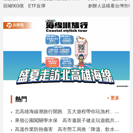
回補903億 ETF反彈
創辦人這樣看台灣市場
2026/08/06
2026/08/05
» 更多
熱門
北高雄海線潮旅行開跑 五大遊程帶你玩漁村、賞生態、品海味
果嶺公園闖關學水保 高市邀親子健走玩遊戲共守土地
高溫作業防熱傷害 高市勞工局推「降溫、飲水、休息」守護勞工