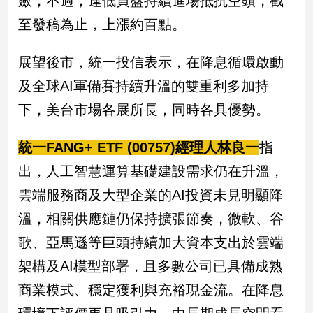
斂，不過，逢低買盤持續進場抵抗空頭，截
民
至發稿為止，上漲約百點。
調
國
會
展望後市，統一投信表示，在降息循環啟動
焦
及全球AI軍備賽持續升溫的雙重利多加持
點
下，美台市場各展所長，同時各具優勢。
觀
統一FANG+ ETF (00757)經理人林良一
指
點
出，人工智慧運算基礎建設需求仍在升溫，
兩
雲端服務商及大型企業的AI投資未見明顯降
岸/
溫，相關供應鏈仍保持擴張節奏，微軟、谷
國
際
歌、亞馬遜等巨頭持續加大資本支出於雲端
社
架構及AI模型部署，且多數公司已具備成熟
會/
地
商業模式、穩定獲利與充裕現金流。在降息
方