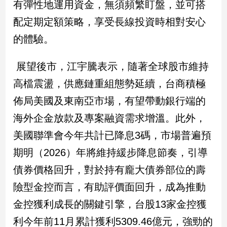
有彈性地運用資金，無須頻繁盯盤，並可搭
配定期定額策略，享受長線投資時相對安心
的體驗。
展望後市，江宇騰表示，隨著全球股市維持
高檔震盪，供應鏈重組態勢延續，台商積極
佈局美國及東南亞市場，有望帶動銀行端的
海外企金放款及專案融資需求增溫。此外，
美國聯準會今年共計已降息3碼，市場普遍預
期明（2026）年將維持緩步降息節奏，引導
債券價格回升，對於持有龐大債券部位的壽
險型金控而言，有助評價面回升，成為推動
金控獲利成長的關鍵引擎，台股13家金控獲
利今年前11月累計獲利5309.46億元，強勁的