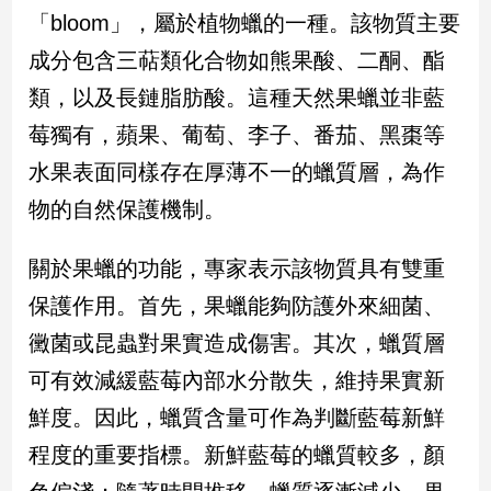
民
「bloom」，屬於植物蠟的一種。該物質主要
調
成分包含三萜類化合物如熊果酸、二酮、酯
國
會
類，以及長鏈脂肪酸。這種天然果蠟並非藍
焦
莓獨有，蘋果、葡萄、李子、番茄、黑棗等
點
水果表面同樣存在厚薄不一的蠟質層，為作
物的自然保護機制。
觀
點
關於果蠟的功能，專家表示該物質具有雙重
兩
保護作用。首先，果蠟能夠防護外來細菌、
岸/
黴菌或昆蟲對果實造成傷害。其次，蠟質層
國
際
可有效減緩藍莓內部水分散失，維持果實新
社
鮮度。因此，蠟質含量可作為判斷藍莓新鮮
會/
地
程度的重要指標。新鮮藍莓的蠟質較多，顏
方