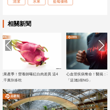
清潔
水果
藍莓優格
建
築/
室
內
相關新聞
設
計
旅
遊/
美
食
星
座/
命
 這4
心血管疾病奪命！醫揭：不是吃太油是
狂下雨先別買
理
「這3點很NG」
不出來「水
2026/06/24
2026/06/10
消
費
健
康/
親