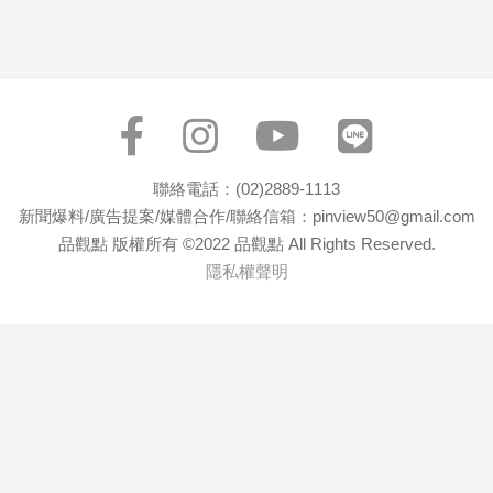
寵
物
Pet
影
音
聯絡電話：(02)2889-1113
專
新聞爆料/廣告提案/媒體合作/聯絡信箱：pinview50@gmail.com
區
品觀點 版權所有 ©2022 品觀點 All Rights Reserved.
隱私權聲明
合
作
媒
體
投
稿