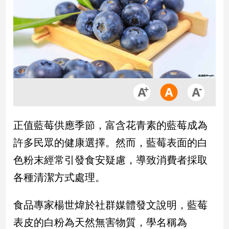
市
房
地
產
品
觀
點
政
正值藍莓供應季節，富含花青素的藍莓成為
治
許多民眾的健康選擇。然而，藍莓表面的白
政
色粉末經常引發食安疑慮，導致消費者採取
治
各種清潔方式處理。
焦
點
品
食品專家楊世煒於社群媒體發文說明，藍莓
觀
表皮的白粉為天然無害物質，學名稱為
點