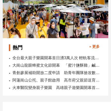
子/
感
情
藝
術
／
文
創
» 更多
熱門
／
電
全台最大親子樂園開幕首日湧3萬人次 輕軌客流增20倍
影
推
大崗山龍眼蜂蜜文化節開幕 「蜜汁鹽酥雞」鹹甜跨界搶話題
薦
青創參展補助開放二度申請 助青年團隊搶攻數位轉型商機
科
阿蓮崗山公托、親子館啟用 高市府父親節送育兒暖禮
技/
遊
火車醫院變身親子樂園 高雄親子遊樂園開幕首日爆棚
戲
運
動