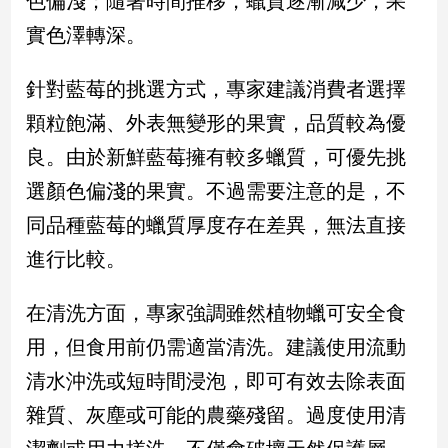
色偏淺；隨著時間推移，蠟質逐漸減少，果
新
實色澤轉深。
冠
病
毒
針對藍莓的挑選方式，專家建議消費者選擇
專
區
顆粒飽滿、外表無變形的果實，品質較為優
良。由於新鮮藍莓擁有較多蠟質，可優先挑
選顏色偏淺的果實。不過需要注意的是，不
南
台
同品種藍莓的蠟質厚度存在差異，無法直接
灣
進行比較。
觀
點
在清洗方面，專家強調雖然植物蠟可安全食
南
用，但食用前仍需適當清洗。建議使用流動
台
清水沖洗或短時間浸泡，即可有效去除表面
灣
觀
雜質、灰塵或可能的農藥殘留。過度使用清
點