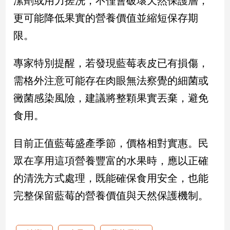
潔劑或用力搓洗，不僅會破壞天然保護層，
更可能降低果實的營養價值並縮短保存期
娛
限。
樂
專家特別提醒，若發現藍莓表皮已有損傷，
娛
樂
需格外注意可能存在肉眼無法察覺的細菌或
星
聞
黴菌感染風險，建議將整顆果實丟棄，避免
流
食用。
行/
時
目前正值藍莓盛產季節，價格相對實惠。民
尚
追
眾在享用這項營養豐富的水果時，應以正確
星
的清洗方式處理，既能確保食用安全，也能
完整保留藍莓的營養價值與天然保護機制。
生
活