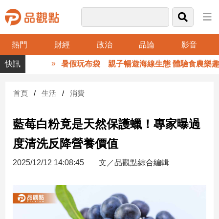
熱門
財經
政治
品論
影音
品
暑假玩布袋 親子暢遊海線生態 體驗食農樂趣
觀
點
財
首頁
生活
消費
經
藍莓白粉竟是天然保護蠟！專家曝過
台
灣
度清洗反降營養價值
財
經
2025/12/12 14:08:45
文／品觀點綜合編輯
新
聞
產
經/
股