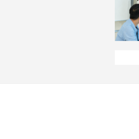
建
築/
室
內
設
計
旅
遊/
美
食
星
座/
命
理
消
費
健
康/
親