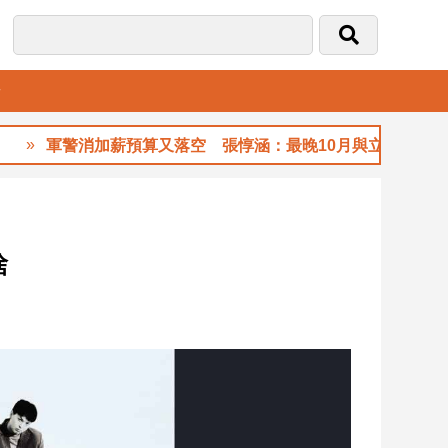
音
軍警消加薪預算又落空 張惇涵：最晚10月與立法院溝通
捨