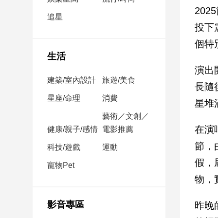
民
20
調
追星
投下
國
會
個特
焦
生活
點
演出
建築/室內設計
旅遊/美食
長隨
觀
星座/命理
消費
星堆
點
藝術／文創／
在演
健康/親子/感情
電影推薦
兩
岸/
節，
科技/遊戲
運動
國
假，
際
寵物Pet
物，
社
會/
地
影音專區
昨晚
方