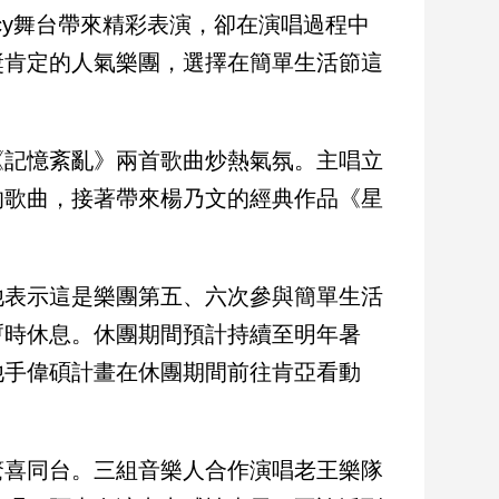
acy舞台帶來精彩表演，卻在演唱過程中
獎肯定的人氣樂團，選擇在簡單生活節這
《記憶紊亂》兩首歌曲炒熱氣氛。主唱立
的歌曲，接著帶來楊乃文的經典作品《星
他表示這是樂團第五、六次參與簡單生活
暫時休息。休團期間預計持續至明年暑
他手偉碩計畫在休團期間前往肯亞看動
驚喜同台。三組音樂人合作演唱老王樂隊