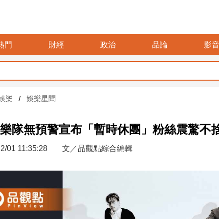
熱門
財經
政治
品論
影
娛樂
娛樂星聞
樂隊無預警宣布「暫時休團」粉絲震驚不
2/01 11:35:28
文／品觀點綜合編輯