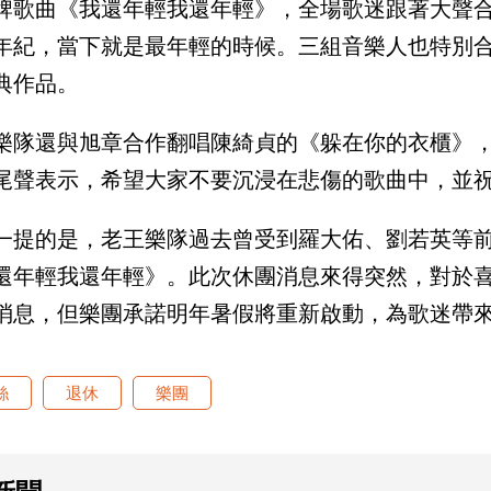
牌歌曲《我還年輕我還年輕》，全場歌迷跟著大聲
年紀，當下就是最年輕的時候。三組音樂人也特別
典作品。
樂隊還與旭章合作翻唱陳綺貞的《躲在你的衣櫃》
尾聲表示，希望大家不要沉浸在悲傷的歌曲中，並
一提的是，老王樂隊過去曾受到羅大佑、劉若英等
還年輕我還年輕》。此次休團消息來得突然，對於
消息，但樂團承諾明年暑假將重新啟動，為歌迷帶
絲
退休
樂團