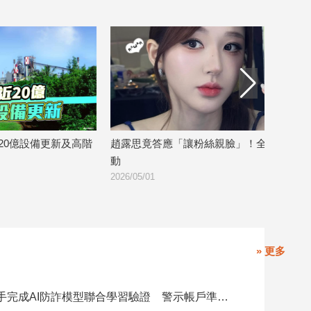
高階
趙露思竟答應「讓粉絲親臉」！全網暴
迎接AI新時代 
2026/04/29
動
2026/05/01
» 更多
8大銀行攜手完成AI防詐模型聯合學習驗證 警示帳戶準確度提升2倍