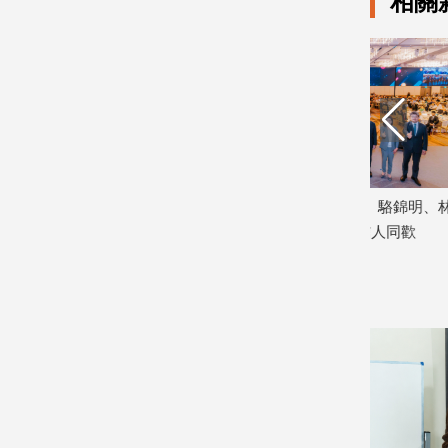
相關
娛
樂
娛
樂
星
聞
刺55刀殺
中國信託60週年感恩餐會 駱錦明、林
退休教師回
流
博義、羅聯福等700位中信人同歡
葉元之：制
行/
2026/07/02
2026/06/23
時
尚
追
星
生
活