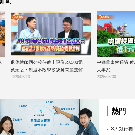
新聞
公校任教上限僅29,500元
中鋼董事會通過 近20億設備更新及
度不改學校缺師問題無解
人事案
2026/05/08
熱門