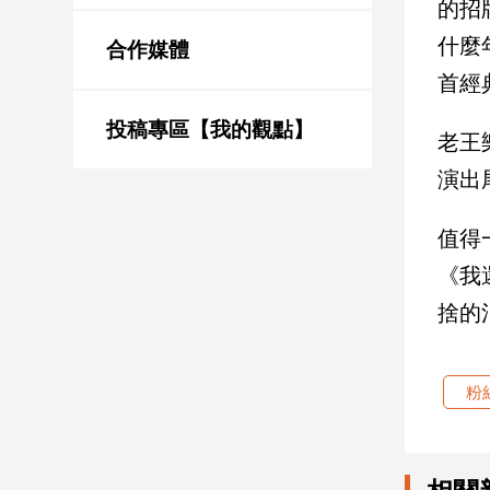
的招
新
冠
什麼
合作媒體
病
首經
毒
專
區
投稿專區【我的觀點】
老王
演出
南
值得
台
灣
《我
觀
捨的
點
南
粉
台
灣
觀
點