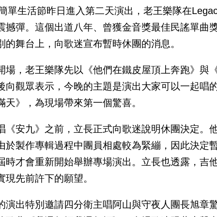
25簡單生活節昨日進入第二天演出，老王樂隊在Leg
震撼彈。這個出道八年、曾獲金音獎最佳民謠單曲
別的舞台上，向歌迷宣布暫時休團的消息。
開場，老王樂隊先以《他們在鐵皮屋頂上奔跑》與
後向觀眾表示，今晚的主題是演出大家可以一起唱
滿天》，為現場帶來第一個驚喜。
唱《安九》之前，立長正式向歌迷說明休團決定。
由於製作專輯過程中團員相處較為緊繃，因此決定
屆時才會重新開始舉辦專場演出。立長也透露，吉
實現先前許下的願望。
的演出特別邀請四分衛主唱阿山與守夜人團長旭章