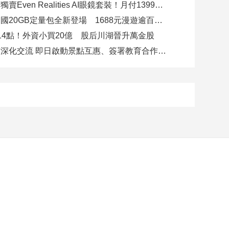
台灣大電信獨賣Even Realities AI眼鏡套裝！月付1399元 專案價3990
遠傳跨洲多國20GB定量包全新登場 1688元漫遊逾百國家！
14點！外資小買20億 股后川湖晉升萬金股
高雄陸奧市深化交流 即日啟動景點互惠、簽署教育合作MOU