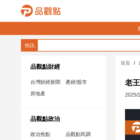
品
觀
點
財
首頁
經
品觀點財經
台
老王
台灣財經新聞
產經/股市
灣
財
房地產
2025/1
經
新
聞
品觀點政治
產
經/
政治焦點
品觀點民調
股