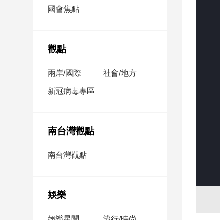
市
國會焦點
房
地
產
觀點
兩岸/國際
社會/地方
品
觀
新冠病毒專區
點
政
治
南台灣觀點
政
南台灣觀點
治
焦
點
娛樂
品
觀
點
娛樂星聞
流行/時尚